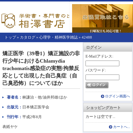
トップ
»
カタログ
»
心理学・精神医学雑誌
»
42488
【こ
アカウント情報
カートを見る
レジに進む
ログイン
こ
矯正医学（39巻1）矯正施設の非
か
E-Mailアドレス:
行少年におけるChlamydia
ら
本
trachomatis感染症の実態/拘禁反
パスワード:
文】
応として出現した自己臭症（自
己臭恐怖）について/ほか
ログイン画面へ
著者名：
林謙治・他/油井邦雄/ほか
出版元：
日本矯正医学会
ショッピングカート
カートは空です...
刊行年：
平成2年8月
表紙ヤケ
カートへ...