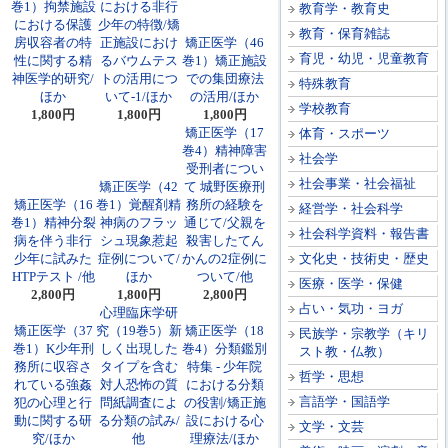
巻1）拘禁施設
における非行
教育学・教育史
における保護
少年の特徴/矯
教育・保育雑誌
房収容者の特
正施設におけ
矯正医学（46
育児・幼児・児童教育
性に関する精
るバウムテス
巻1）矯正施設
神医学的研究/
トの活用につ
での集団療法
特殊教育
ほか
いて-1/ほか
の活用/ほか
学校教育
1,800円
1,800円
1,800円
矯正医学（17
体育・スポーツ
巻4）精神障害
社会学
受刑者につい
社会事業・社会福祉
矯正医学（42
て 城野医療刑
矯正医学（16
巻1）覚醒剤精
務所の経験を
経営学・社会科学
巻1）精神分裂
神病のフラッ
通じて/父親を
社会科学資料・報告書
病を伴う非行
シュ現象惹起
殺害したてん
少年に試みた
症例について/
かんの2症例に
文化史・技術史・歴史
HTPテスト /他
ほか
ついて/他
医療・医学・保健
2,800円
1,800円
2,800円
占い・気功・ヨガ
心理臨床学研
矯正医学（37
究（19巻5）新
矯正医学（18
民族学・宗教学（キリ
巻1）K少年刑
しく出現した
巻4）分類鑑別
スト教・仏教）
務所に収容さ
タイプを含む
特集 - 少年院
哲学・思想
れている強姦
対人恐怖の質
における分類
言語学・国語学
犯の心理と行
問紙調査によ
の役割/矯正施
動に関する研
る分類の試み/
設における心
文学・文芸
究/ほか
他
理療法/ほか