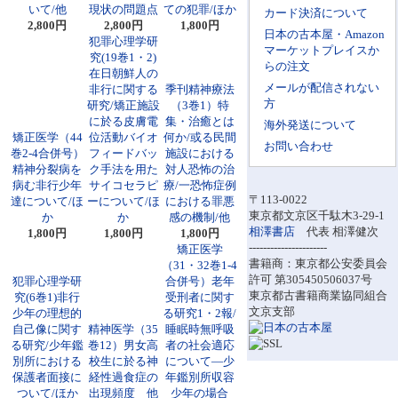
いて/他
現状の問題点
ての犯罪/ほか
カード決済について
2,800円
2,800円
1,800円
日本の古本屋・Amazon
犯罪心理学研
マーケットプレイスか
究(19巻1・2)
らの注文
在日朝鮮人の
メールが配信されない
非行に関する
季刊精神療法
方
研究/矯正施設
（3巻1）特
に於る皮膚電
集・治癒とは
海外発送について
矯正医学（44
位活動バイオ
何か/或る民間
お問い合わせ
巻2-4合併号）
フィードバッ
施設における
精神分裂病を
ク手法を用た
対人恐怖の治
病む非行少年
サイコセラピ
療/一恐怖症例
〒113-0022
達について/ほ
ーについて/ほ
における罪悪
東京都文京区千駄木3-29-1
か
か
感の機制/他
相澤書店
代表 相澤健次
1,800円
1,800円
1,800円
----------------------
矯正医学
書籍商：東京都公安委員会
（31・32巻1-4
許可 第305450506037号
犯罪心理学研
合併号）老年
東京都古書籍商業協同組合
究(6巻1)非行
受刑者に関す
文京支部
少年の理想的
る研究1・2報/
自己像に関す
精神医学（35
睡眠時無呼吸
る研究/少年鑑
巻12）男女高
者の社会適応
別所における
校生に於る神
について―少
保護者面接に
経性過食症の
年鑑別所収容
ついて/ほか
出現頻度 他
少年の場合