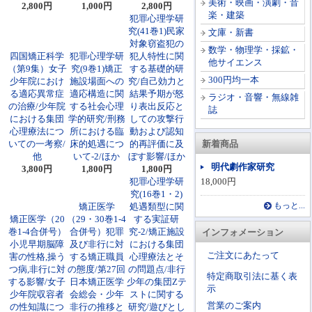
美術・映画・演劇・音
2,800円
1,000円
2,800円
楽・建築
犯罪心理学研
究(41巻1)民家
文庫・新書
対象窃盗犯の
数学・物理学・採鉱・
四国矯正科学
犯罪心理学研
犯人特性に関
他サイエンス
（第9集）女子
究(9巻1)矯正
する基礎的研
300円均一本
少年院におけ
施設場面への
究/自己効力と
る適応異常症
適応構造に関
結果予期が怒
ラジオ・音響・無線雑
の治療/少年院
する社会心理
り表出反応と
誌
における集団
学的研究/刑務
しての攻撃行
心理療法につ
所における臨
動および認知
いての一考察/
床的処遇につ
的再評価に及
新着商品
他
いて-2/ほか
ぼす影響/ほか
明代劇作家研究
3,800円
1,800円
1,800円
犯罪心理学研
18,000円
究(16巻1・2)
矯正医学
処遇類型に関
もっと...
矯正医学（20
（29・30巻1-4
する実証研
巻1-4合併号）
合併号）犯罪
究-2/矯正施設
インフォメーション
小児早期脳障
及び非行に対
における集団
ご注文にあたって
害の性格,操う
する矯正職員
心理療法とそ
つ病,非行に対
の態度/第27回
の問題点/非行
特定商取引法に基く表
する影響/女子
日本矯正医学
少年の集団Zテ
示
少年院収容者
会総会・少年
ストに関する
営業のご案内
の性知識につ
非行の推移と
研究/遊びとし