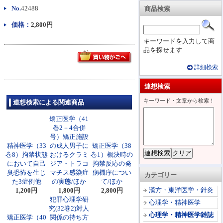
No.
42488
商品検索
価格：
2,800円
キーワードを入力して商
品を探せます
詳細検索
連想検索
キーワード・文章から検索！
連想検索による関連商品
矯正医学（41
巻2－4合併
号）矯正施設
精神医学（33
の成人男子に
矯正医学（38
巻8）拘禁状態
おけるクラミ
巻1）概決時の
において自己
ジア・トラコ
拘禁反応の発
臭恐怖を生じ
マチス感染症
病機序につい
カテゴリー
た3症例他
の実態/ほか
て/ほか
漢方・東洋医学・針灸
1,200円
1,800円
2,800円
犯罪心理学研
心理学・精神医学
究(32巻2)対人
心理学・精神医学雑誌
矯正医学（40
関係の持ち方