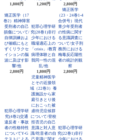
1,800円
1,200円
2,800円
矯正医学
矯正医学（17
（23・24巻1-4
巻2）精神障害
合併号）現代
受刑者の自己
犯罪心理学研
青少年受刑者
損傷について/
究(28巻1)非行
の性病に関す
自律訓練およ
少年における
る意識調査に
び催眠にもと
職場適応上の
ついて/女子刑
ずくリラクセ
「crisis」/教育
務所における
イションの脳
病理体験と自
梅毒反応陽性
波に及ぼす影
我同一性の混
者の統計的観
響/他
乱/他
察
2,800円
1,800円
2,800円
児童精神医学
とその近接領
域（22巻3）養
護施設から家
庭引きとり後
におこった被
犯罪心理学研
虐待児症候群
究(4巻2)交通
について/登校
違反者・事故
拒否児の自己
者の性格特性
意識と対人意
犯罪心理学研
についてY‐G
識/吃音者の自
究(22巻1)非行
テストによる
己意識に関す
少年における