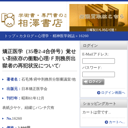
トップ
»
カタログ
»
心理学・精神医学雑誌
»
16260
【こ
アカウント情報
カートを見る
レジに進む
ログイン
こ
矯正医学（35巻2-4合併号）覚せ
か
E-Mailアドレス:
い剤依存の衝動心理/Ｆ刑務所出
ら
本
獄者の再犯状況について/
パスワード:
文】
著者名：
石毛博/府中刑務所分類審議室/他
出版元：
日本矯正医学会
ログイン画面へ
刊行年：
昭和61年12月
ショッピングカート
表紙少ヤケ。紐綴じパンチ穴有
カートは空です...
No.
16260
カートへ...
価格：
2,800円