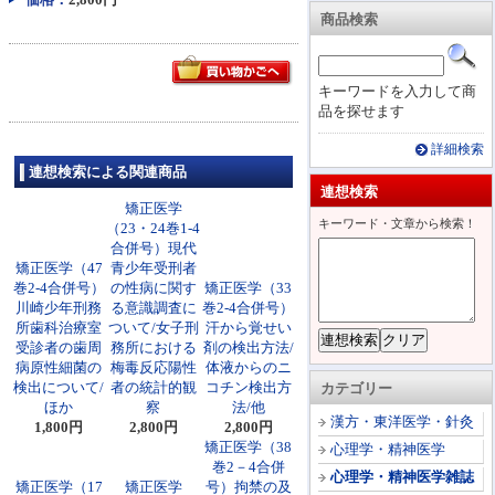
商品検索
キーワードを入力して商
品を探せます
詳細検索
連想検索による関連商品
連想検索
矯正医学
キーワード・文章から検索！
（23・24巻1-4
合併号）現代
矯正医学（47
青少年受刑者
巻2-4合併号）
の性病に関す
矯正医学（33
川崎少年刑務
る意識調査に
巻2-4合併号）
所歯科治療室
ついて/女子刑
汗から覚せい
受診者の歯周
務所における
剤の検出方法/
病原性細菌の
梅毒反応陽性
体液からのニ
検出について/
者の統計的観
コチン検出方
カテゴリー
ほか
察
法/他
漢方・東洋医学・針灸
1,800円
2,800円
2,800円
矯正医学（38
心理学・精神医学
巻2－4合併
心理学・精神医学雑誌
矯正医学（17
矯正医学
号）拘禁の及