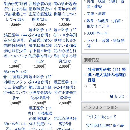
美術・映画・演劇・音
学的研究/刑務
用経験者の覚
者の矯正処遇/
楽・建築
所における臨
醒剤離脱後の
中高年者の運
文庫・新書
床的処遇につ
血清心筋逸脱
動処方につい
いて-2/ほか
酵素/ほか
て/他
数学・物理学・採鉱・
1,800円
1,800円
2,800円
他サイエンス
矯正医学（46
矯正医学（37
300円均一本
矯正医学（44
巻2-4合併号）
巻1）K少年刑
巻2-4合併号）
高齢受刑者の
務所に収容さ
ラジオ・音響・無線雑
精神分裂病を
知能状態に関
れている強姦
誌
病む非行少年
する精神医学
犯の心理と行
達について/ほ
的疫学的研究/
動に関する研
新着商品
か
ほか
究/ほか
1,800円
1,800円
2,800円
社会福祉研究（14）特
矯正医学（42
集・老人福祉の地域的
巻1）覚醒剤精
矯正医学（37
課題
神病のフラッ
巻3-4合併号）
矯正医学（39
2,800円
シュ現象惹起
第35回日本矯
巻2-4合併号）
症例について/
正医学会総会
大津正雄先生
もっと...
ほか
記念特集号
追悼号
1,800円
2,800円
2,800円
インフォメーション
矯正医学（34
巻1）刑務職員
ご注文にあたって
の健康診断と
犯罪心理学研
矯正医学（41
体力測定につ
究(25巻
特定商取引法に基く表
巻2－4合併
いて/ジル・ド
2)Sensatin