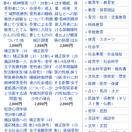
教育学・教育史
巻4）精神障害
（27・28巻1-4
ぼす睡眠、体
受刑者につい
合併号）老人
重、排便、月
教育・保育雑誌
て 城野医療刑
受刑者の睡眠
経などへの影
育児・幼児・児童教育
務所の経験を
について/刑務
響/長崎刑務所
通じて/父親を
作業による受
新入所者にお
特殊教育
殺害したてん
傷特に入院を
ける尿糖陽性
学校教育
かんの2症例に
要したものの
者および糖尿
体育・スポーツ
ついて/他
統計調査
病の頻度/ほか
2,800円
2,800円
2,800円
社会学
矯正医学（18
矯正医学
社会事業・社会福祉
巻2）矯正医療
（31・32巻1-4
矯正医学（20
施設特集―八
合併号）老年
巻1-4合併号）
経営学・社会科学
王子医療刑務
受刑者に関す
小児早期脳障
社会科学資料・報告書
所活動状況/城
る研究1・2報/
害の性格,操う
文化史・技術史・歴史
野医療刑務所
睡眠時無呼吸
つ病,非行に対
精神障害受刑
者の社会適応
する影響/女子
医療・医学・保健
者処遇の現状
について―少
少年院収容者
占い・気功・ヨガ
と当面する諸
年鑑別所収容
の性知識につ
民族学・宗教学（キリ
問題/他
少年の場合
いて/他
スト教・仏教）
2,800円
2,800円
2,800円
犯罪心理学研
哲学・思想
究(9巻1)矯正
言語学・国語学
施設場面への
矯正医学（45
適応構造に関
巻2-4合併号）
矯正医学（35
文学・文芸
する社会心理
女子覚醒剤常
巻1）疾病受刑