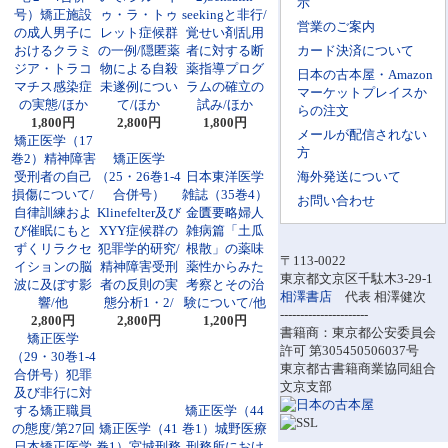
示
号）矯正施設
ゥ・ラ・トゥ
seekingと非行/
営業のご案内
の成人男子に
レット症候群
覚せい剤乱用
おけるクラミ
の一例/隠匿薬
者に対する断
カード決済について
ジア・トラコ
物による自殺
薬指導プログ
日本の古本屋・Amazon
マチス感染症
未遂例につい
ラムの確立の
マーケットプレイスか
の実態/ほか
て/ほか
試み/ほか
らの注文
1,800円
2,800円
1,800円
メールが配信されない
矯正医学（17
方
巻2）精神障害
矯正医学
受刑者の自己
（25・26巻1-4
日本東洋医学
海外発送について
損傷について/
合併号）
雑誌（35巻4）
お問い合わせ
自律訓練およ
Klinefelter及び
金匱要略婦人
び催眠にもと
XYY症候群の
雑病篇「土瓜
ずくリラクセ
犯罪学的研究/
根散」の薬味
〒113-0022
イションの脳
精神障害受刑
薬性からみた
東京都文京区千駄木3-29-1
波に及ぼす影
者の反則の実
考察とその治
相澤書店
代表 相澤健次
響/他
態分析1・2/
験について/他
----------------------
2,800円
2,800円
1,200円
書籍商：東京都公安委員会
矯正医学
許可 第305450506037号
（29・30巻1-4
東京都古書籍商業協同組合
合併号）犯罪
文京支部
及び非行に対
する矯正職員
矯正医学（44
の態度/第27回
矯正医学（41
巻1）城野医療
日本矯正医学
巻1）宮城刑務
刑務所におけ