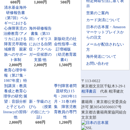
特定商取引法に基く表
600円
1,000円
500円
示
清水基金海外
研修報告書
営業のご案内
（第7回）ベル
カード決済について
ギーにおける
日本の古本屋・Amazon
心身障害児の
海外研修報告
マーケットプレイスか
治療教育/アメ
書集（第33
らの注文
リカにおける
回）イギリス
新版幼児の社
障害児早期地
における自閉
会性指導―改
メールが配信されない
域療育 親家
症・アスペル
訂増補版
方
族へのサポー
ガー症候群の
（幼児教育叢
海外発送について
ト体制
支援/他
書4）
お問い合わせ
2,000円
2,000円
1,500円
教育心理学年
報（第27集・
1987年度）特
〒113-0022
別講演：教員
季刊障害者問
東京都文京区千駄木3-29-1
養成と教育心
題研究(115
相澤書店
代表 相澤健次
理学の研究/展
号・2003年11
----------------------
望：音韻分析
新・学級のと
月・31巻3)特
書籍商：東京都公安委員会
と子どもの
びら （授業
集 障害児教
許可 第305450506037号
literacyの習得/
の役にたつ
育教員の専門
東京都古書籍商業協同組合
他
話）
性
文京支部
2,000円
600円
1,200円