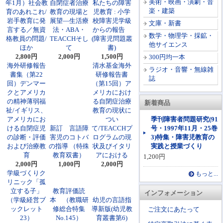
美術・映画・演劇・音
年1月）社会教
自閉症者治療
私たちの障害
楽・建築
育のあれこれ/
教育の現場と
児教育 : 小学
岩手教育に発
展望―生活療
校障害児学級
文庫・新書
言する／無資
法・ABA・
からの報告
数学・物理学・採鉱・
格教員の問題/
TEACCHそし
(障害児問題叢
他サイエンス
ほか
て
書)
2,800円
2,000円
1,500円
300円均一本
海外研修報告
清水基金海外
ラジオ・音響・無線雑
書集（第22
研修報告書
誌
回）デンマー
（第15回）ア
クとアメリカ
メリカにおけ
の精神薄弱福
る自閉症治療
新着商品
祉/イギリス、
教育の現状に
アメリカにお
つい
季刊障害者問題研究(91
ける自閉症児
新訂 言語障
て/TEACCHプ
号・1997年11月・25巻
の診断・評価
害児のコトバ
ログラムの現
3)特集・障害児教育の
および治療教
の指導 （特殊
状及びイタリ
実践と授業づくり
育
教育双書）
アにおける
1,200円
2,000円
1,000円
2,000円
学級づくりク
もっと...
リニック「孤
立する子」
教育評価読
インフォメーション
（学級経営ブ
本 （教職研
幼児の言語指
ックレット
修総合特集
導新版(幼児教
ご注文にあたって
23）
No.145）
育叢書第6)