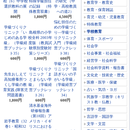
程（6）中学校
特殊学級担任
の研究 （中
教育学・教育史
選択教科の展
の記録 （特
学・高校教員
教育・保育雑誌
開
殊教育双書）
への道2）
800円
1,800円
4,500円
育児・幼児・児童教育
悩む担任のた
特殊教育
学級づくりク
めの学級づく
学校教育
リニック「い
島根県の小学
り―学級づく
じめのある学
校全科 2003年
りクリニック
体育・スポーツ
級」 （学級経
度版 （教員試
入門 （学級経
社会学
営ブックレッ
験県別受験対
営ブックレッ
ト35）
策シリーズ）
ト38）
社会事業・社会福祉
600円
1,000円
600円
経営学・社会科学
学級づくりク
社会科学資料・報告書
学級づくりク
リニック「国
先生おしえて
リニック「ま
語ぎらいの子
文化史・技術史・歴史
高知療養所つ
とまらない学
がいる学級」
医療・医学・保健
くし学級の教
級」 （学級経
（学級経営ブ
占い・気功・ヨガ
育実践 (障害児
営ブックレッ
ックレット
問題叢書)
ト26）
34）
民族学・宗教学（キリ
1,800円
600円
600円
スト教・仏教）
清水基金海外
哲学・思想
研修報告書
（第18回）ア
言語学・国語学
岩手教育（32
メリカ・イギ
文学・文芸
巻1・昭和32
リスにおける