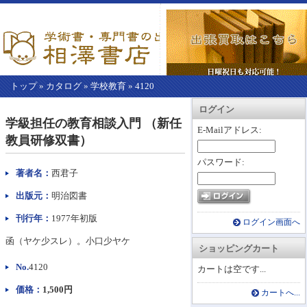
トップ
»
カタログ
»
学校教育
»
4120
【こ
アカウント情報
カートを見る
レジに進む
ログイン
こ
学級担任の教育相談入門 （新任
か
E-Mailアドレス:
教員研修双書）
ら
本
パスワード:
文】
著者名：
西君子
出版元：
明治図書
刊行年：
1977年初版
ログイン画面へ
函（ヤケ少スレ）。小口少ヤケ
ショッピングカート
No.
4120
カートは空です...
価格：
1,500円
カートへ...