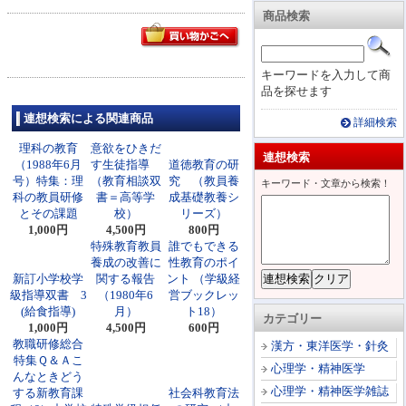
商品検索
キーワードを入力して商
品を探せます
連想検索による関連商品
詳細検索
理科の教育
意欲をひきだ
連想検索
（1988年6月
す生徒指導
道徳教育の研
号）特集：理
（教育相談双
究 （教員養
キーワード・文章から検索！
科の教員研修
書＝高等学
成基礎教養シ
とその課題
校）
リーズ）
1,000円
4,500円
800円
特殊教育教員
誰でもできる
養成の改善に
性教育のポイ
新訂小学校学
関する報告
ント （学級経
級指導双書 3
（1980年6
営ブックレッ
(給食指導)
月）
ト18）
カテゴリー
1,000円
4,500円
600円
教職研修総合
漢方・東洋医学・針灸
特集Ｑ＆Ａこ
心理学・精神医学
んなときどう
心理学・精神医学雑誌
する新教育課
社会科教育法