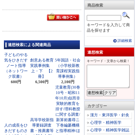
商品検索
キーワードを入力して商
品を探せます
詳細検索
連想検索による関連商品
連想検索
子どものやる
気をひきだす
創意ある教育
5年国語・社会
キーワード・文章から検索！
ノート指導
実践事例集
（小学校新教
（ネットワー
上・下 【2
育課程実践指
ク双書）
冊】
導事例集）
600円
6,500円
2,100円
児童教育(30巻
10号・昭和11
年10月)似而非
実験的教育を
カテゴリー
排す/理科教授
に関する調査/
漢方・東洋医学・針灸
高等学校新指
新算術書尋ニ
心理学・精神医学
人の成長をひ
導要録調査
下巻編纂機構
心理学・精神医学雑誌
きだすものさ
書・推薦書等
と指導精神/ほ