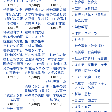
またげるもの
の記入文例
か
教育学・教育史
1,200円
3,500円
1,800円
教育・保育雑誌
学級担任の教
行動形成をめ
精神薄弱児指
育相談入門
ざす指導過程
導の理論と実
育児・幼児・児童教育
（新任教員研
と評価（学校
際（1）教育課
特殊教育
修双書）
の共同研究）
程/生活/作業
学校教育
1,500円
2,200円
1,000円
特殊教育学研
精神薄弱児研
体育・スポーツ
究(42巻2)自閉
究（245）特
社会学
症生徒を対象
集・数の指導
とした知的障
／対人関係に
社会事業・社会福祉
害養護学校と
障害を示す子
経営学・社会科学
福祉施設が連
どもの指導/言
これからの特
社会科学資料・報告書
携した就労支
語遅滞幼児に
殊学級教育
援/自閉性障害
ついての一考
（4）特集：就
文化史・技術史・歴史
児の余暇指導
察/生活を高め
学・進路指導
医療・医学・保健
の実践/他
る数量指導/他
と学校経営
占い・気功・ヨガ
1,200円
1,000円
1,800円
特殊児童―診
民族学・宗教学（キリ
高校における
断・指導の実
スト教・仏教）
同和教育 （同
際 （教育全
哲学・思想
「意欲」を育
和教育の実践
書 学校経営
てる教育
4）
編 第3）
言語学・国語学
2,800円
1,200円
4,500円
文学・文芸
中学校・高等