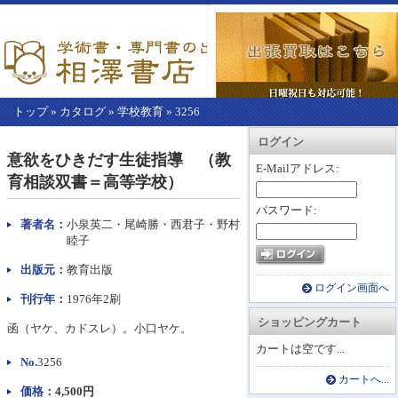
トップ
»
カタログ
»
学校教育
»
3256
【こ
アカウント情報
カートを見る
レジに進む
ログイン
こ
意欲をひきだす生徒指導 （教
か
E-Mailアドレス:
育相談双書＝高等学校）
ら
本
パスワード:
文】
著者名：
小泉英二・尾崎勝・西君子・野村
睦子
出版元：
教育出版
ログイン画面へ
刊行年：
1976年2刷
ショッピングカート
函（ヤケ、カドスレ）。小口ヤケ。
カートは空です...
No.
3256
カートへ...
価格：
4,500円