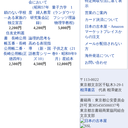
特定商取引法に基く表
会において
示
（昭和57年
量子力学 1
鎖のない学校
度 婦人教育
(ランダウ=リ
営業のご案内
―ある家族の
研究集会記
フシッツ理論
カード決済について
独立宣言
録）
物理学教程)
日本の古本屋・Amazon
2,200円
4,200円
5,000円
マーケットプレイスか
住友史料叢
らの注文
書 長崎公用
論理的思考を
帳五番・長崎
高める表現指
メールが配信されない
公用帳二番・
導 （新・国
子供之友（21
方
長崎公用帳(正
語教育シリー
巻9・昭和9年9
海外発送について
徳四年)
ズ 10）
月）星絵本
お問い合わせ
2,500円
4,500円
12,000円
〒113-0022
東京都文京区千駄木3-29-1
相澤書店
代表 相澤健次
----------------------
書籍商：東京都公安委員会
許可 第305450506037号
東京都古書籍商業協同組合
文京支部