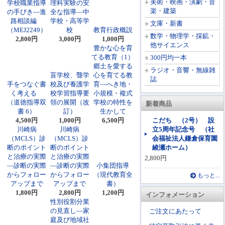
美術・映画・演劇・音
学校職業指導
理科実験の安
楽・建築
の手びき―進
全な指導―中
路相談編
学校・高等学
文庫・新書
（MEJ2249）
校
教育行政概説
数学・物理学・採鉱・
2,800円
3,000円
1,000円
他サイエンス
豊かな心を育
てる教育（1）
300円均一本
郷土を愛する
ラジオ・音響・無線雑
盲学校、聾学
心を育てる教
誌
手をつなぐ書
校及び養護学
育―へき地・
く考える
校学習指導要
小規模・複式
（道徳指導双
領の展開（改
学校の特性を
新着商品
書 6）
訂）
生かして
4,500円
1,000円
6,500円
こだち （2号） 設
川崎病
川崎病
立5周年記念号 （社
（MCLS）診
（MCLS）診
会福祉法人鎌倉保育園
断のポイント
断のポイント
綾瀬ホーム）
と治療の実際
と治療の実際
2,800円
―診断の実際
―診断の実際
小集団指導
からフォロー
からフォロー
（現代教育全
もっと...
アップまで
アップまで
書）
1,800円
2,800円
1,200円
インフォメーション
性別役割分業
の見直し―家
ご注文にあたって
庭及び地域社