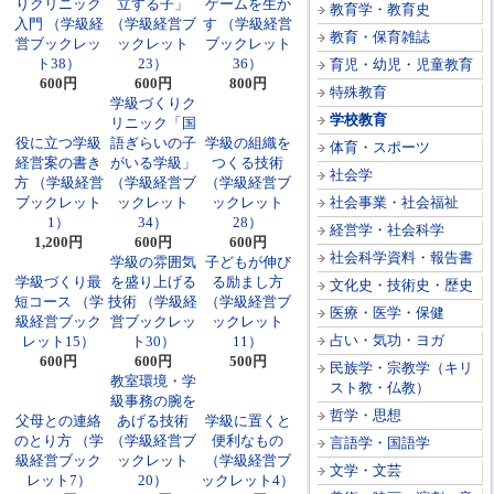
りクリニック
立する子」
ゲームを生か
教育学・教育史
入門 （学級経
（学級経営ブ
す （学級経営
教育・保育雑誌
営ブックレッ
ックレット
ブックレット
ト38）
23）
36）
育児・幼児・児童教育
600円
600円
800円
特殊教育
学級づくりク
学校教育
リニック「国
役に立つ学級
語ぎらいの子
学級の組織を
体育・スポーツ
経営案の書き
がいる学級」
つくる技術
社会学
方 （学級経営
（学級経営ブ
（学級経営ブ
ブックレット
ックレット
ックレット
社会事業・社会福祉
1）
34）
28）
経営学・社会科学
1,200円
600円
600円
社会科学資料・報告書
学級の雰囲気
子どもが伸び
学級づくり最
を盛り上げる
る励まし方
文化史・技術史・歴史
短コース （学
技術 （学級経
（学級経営ブ
医療・医学・保健
級経営ブック
営ブックレッ
ックレット
占い・気功・ヨガ
レット15）
ト30）
11）
600円
600円
500円
民族学・宗教学（キリ
教室環境・学
スト教・仏教）
級事務の腕を
哲学・思想
父母との連絡
あげる技術
学級に置くと
のとり方 （学
（学級経営ブ
便利なもの
言語学・国語学
級経営ブック
ックレット
（学級経営ブ
文学・文芸
レット7）
20）
ックレット4）