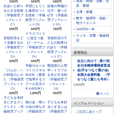
美術・映画・演劇・音
500円
600円
600円
楽・建築
出会いと終り
学習にとりく
給食の準備の
をかざる技術
む集団をつく
仕方・食べさ
文庫・新書
（学級経営ブ
る技術 （学級
せ方 （学級経
数学・物理学・採鉱・
ックレット
経営ブックレ
営ブックレッ
他サイエンス
27）
ット29）
ト10）
600円
600円
500円
300円均一本
クラスづくり
ラジオ・音響・無線雑
登校拒否をど
に役立つ遊
登校拒否の子
誌
う克服するか
び・ゲーム
どもの指導24
（学級経営ブ
（学級経営ブ
の誤り （学級
ックレット
ックレット
経営ブックレ
新着商品
33）
16）
ット37）
600円
600円
600円
自立に向けて : 第37回
学級のルール
職員室の人間
全日本精神薄弱者育成
「けんか」へ
づくりスキル
学―トラブル
会(手をつなぐ親の会)
の対処のしか
BOOK （教室
を生かす法則
全国大会資料集 （手
た （学級経営
で指導するス
（学級経営ブ
をつなぐ親たち号外）
ブックレット
クール生活ス
ックレット
3,800円
13）
キルBOOK1）
24）
600円
1,000円
600円
もっと...
子どもを本好
きにするブッ
朝の会・帰り
子どもを本好
インフォメーション
クリスト （学
の会の持ち方
きにするには
級経営ブック
（学級経営ブ
（学級経営ブ
ご注文にあたって