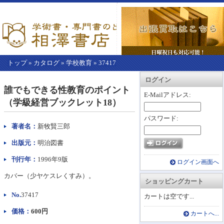
トップ
»
カタログ
»
学校教育
»
37417
【こ
アカウント情報
カートを見る
レジに進む
ログイン
こ
誰でもできる性教育のポイント
か
E-Mailアドレス:
（学級経営ブックレット18）
ら
本
パスワード:
文】
著者名：
新牧賢三郎
出版元：
明治図書
刊行年：
1996年9版
ログイン画面へ
カバー（少ヤケスレくすみ）。
ショッピングカート
No.
37417
カートは空です...
価格：
600円
カートへ...