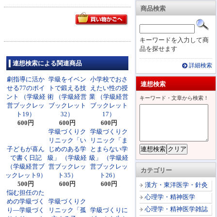
商品検索
キーワードを入力して商
品を探せます
連想検索による関連商品
詳細検索
劇指導に活か
学級をイベン
小学校でおさ
連想検索
せる77のポイ
トで鍛える技
えたい性の授
ント （学級経
術 （学級経営
業 （学級経営
キーワード・文章から検索！
営ブックレッ
ブックレット
ブックレット
ト19）
32）
17）
600円
600円
600円
学級づくりク
学級づくりク
リニック「い
リニック「ま
子どもが喜ん
じめのある学
とまらない学
で書く日記
級」 （学級経
級」 （学級経
（学級経営ブ
営ブックレッ
営ブックレッ
カテゴリー
ックレット9）
ト35）
ト26）
500円
600円
600円
漢方・東洋医学・針灸
悩む担任のた
心理学・精神医学
めの学級づく
学級づくりク
心理学・精神医学雑誌
り―学級づく
リニック「孤
学級づくりに