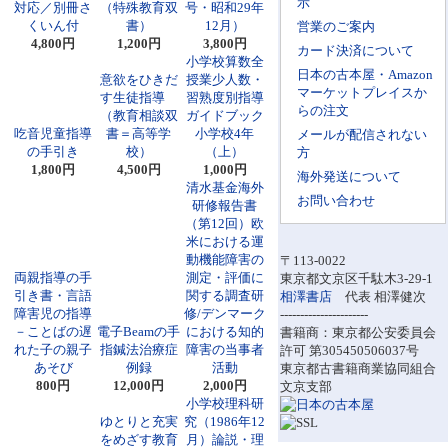
示
対応／別冊さ
（特殊教育双
号・昭和29年
くいん付
書）
12月）
営業のご案内
4,800円
1,200円
3,800円
カード決済について
小学校算数全
日本の古本屋・Amazon
意欲をひきだ
授業少人数・
マーケットプレイスか
す生徒指導
習熟度別指導
らの注文
（教育相談双
ガイドブック
吃音児童指導
書＝高等学
小学校4年
メールが配信されない
の手引き
校）
（上）
方
1,800円
4,500円
1,000円
海外発送について
清水基金海外
お問い合わせ
研修報告書
（第12回）欧
米における運
動機能障害の
〒113-0022
両親指導の手
測定・評価に
東京都文京区千駄木3-29-1
引き書・言語
関する調査研
相澤書店
代表 相澤健次
障害児の指導
修/デンマーク
----------------------
－ことばの遅
電子Beamの手
における知的
書籍商：東京都公安委員会
れた子の親子
指鍼法治療症
障害の当事者
許可 第305450506037号
あそび
例録
活動
東京都古書籍商業協同組合
800円
12,000円
2,000円
文京支部
小学校理科研
ゆとりと充実
究（1986年12
をめざす教育
月）論説・理