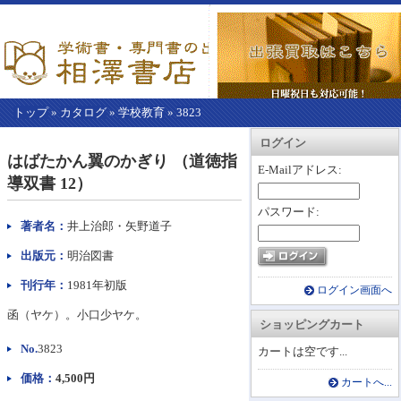
トップ
»
カタログ
»
学校教育
»
3823
【こ
アカウント情報
カートを見る
レジに進む
ログイン
こ
はばたかん翼のかぎり （道徳指
か
E-Mailアドレス:
導双書 12）
ら
本
パスワード:
文】
著者名：
井上治郎・矢野道子
出版元：
明治図書
刊行年：
1981年初版
ログイン画面へ
函（ヤケ）。小口少ヤケ。
ショッピングカート
No.
3823
カートは空です...
価格：
4,500円
カートへ...