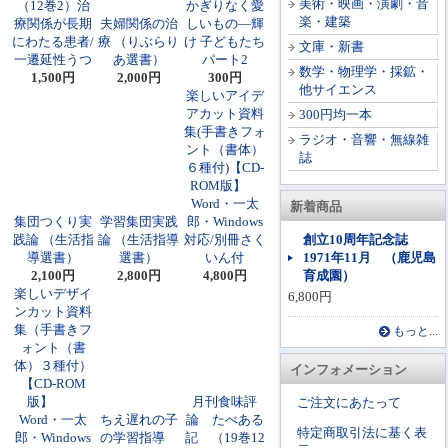
美術・映画・演劇・音
（12巻2）治
かぎりなく愛
楽・建築
療関係が長期
夫婦関係の治
しいもの―輝
にわたる患者/
療 （りぶらり
け 子どもたち
文庫・新書
一遷延性うつ
あ選書）
パート2
数学・物理学・採鉱・
1,500円
2,000円
300円
他サイエンス
楽しいアイデ
アカット資料
300円均一本
集(手書きフォ
ラジオ・音響・無線雑
ント（書体）
誌
６種付)【CD-
ROM版】
Word・一太
新着商品
集団つくり実
学習集団実践
郎・Windows
践論 （生活指
論 （生活指導
対応/別冊さく
創立10周年記念誌
導選書）
選書）
いん付
1971年11月 （鹿児島
2,100円
2,800円
4,800円
育成園）
楽しいデザイ
6,800円
ンカット資料
集（手書きフ
もっと...
ォント（書
体）３種付）
インフォメーション
【CD-ROM
版】
月刊食味評
ご注文にあたって
Word・一太
ちえ遅れの子
論 たべある
特定商取引法に基く表
郎・Windows
の学習指導
記 （19巻12