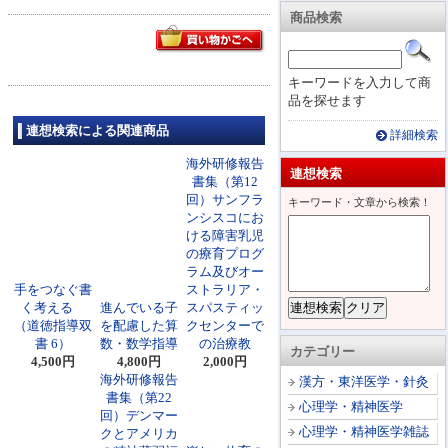
商品検索
キーワードを入力して商
品を探せます
連想検索による関連商品
詳細検索
海外研修報告
連想検索
書集（第12
回）サンフラ
キーワード・文章から検索！
ンシスコにお
ける障害乳児
の療育プログ
ラム及びオー
手をつなぐ書
ストラリア・
く考える
進んでいる子
スパスティッ
（道徳指導双
を配慮した算
クセンターで
書 6）
数・数学指導
の治療教
カテゴリー
4,500円
4,800円
2,000円
海外研修報告
漢方・東洋医学・針灸
書集（第22
心理学・精神医学
回）デンマー
心理学・精神医学雑誌
クとアメリカ