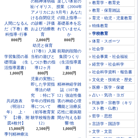
の精神薄弱福
楽しい体育の
教育学・教育史
祉/イギリス、
授業 （2004年
教育・保育雑誌
アメリカにお
9月号）あなた
ける自閉症児
の陸上指導―
育児・幼児・児童教育
人間になるん
の診断・評価
基礎基本を忘
特殊教育
だ（下巻）教
および治療教
れていません
学校教育
科指導･行事
育
か
800円
2,000円
800円
体育・スポーツ
幼児と保育
社会学
（17巻1）入園
前期的段階の
学習集団の基
当初の遊びと
集団つくり
社会事業・社会福祉
礎理論 （生
しつけ/数の指
（生活指導選
経営学・社会科学
活指導選書）
導12ヶ月
書）
社会科学資料・報告書
1,000円
800円
2,800円
児童の実態に
文化史・技術史・歴史
即した学習指
精神神経学雑
医療・医学・保健
導法の研
誌（107巻
占い・気功・ヨガ
究 ：特に下
12）強迫性傷
共武政表
学年の理科指
害の神経心理
民族学・宗教学（キリ
（明治12
導について
機能と治療反
スト教・仏教）
年） 上・
（初等教育実
応性に罹病期
哲学・思想
下 【2冊、附
験学校報告書
間が与える影
図4枚付】
12）
響/他
言語学・国語学
15,000円
2,500円
1,000円
文学・文芸
季刊精神療法