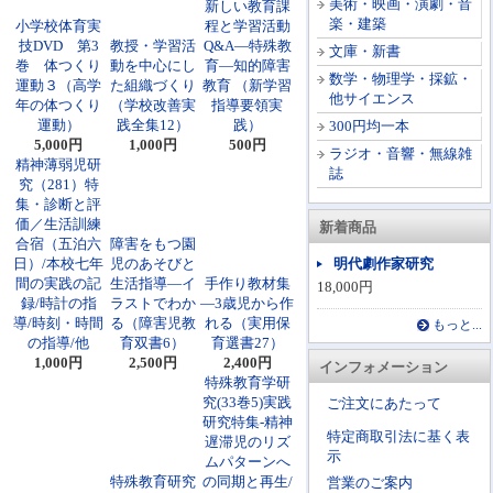
美術・映画・演劇・音
新しい教育課
楽・建築
小学校体育実
程と学習活動
技DVD 第3
教授・学習活
Q&A―特殊教
文庫・新書
巻 体つくり
動を中心にし
育―知的障害
数学・物理学・採鉱・
運動３（高学
た組織づくり
教育 （新学習
他サイエンス
年の体つくり
（学校改善実
指導要領実
運動）
践全集12）
践）
300円均一本
5,000円
1,000円
500円
ラジオ・音響・無線雑
精神薄弱児研
誌
究（281）特
集・診断と評
価／生活訓練
新着商品
合宿（五泊六
障害をもつ園
日）/本校七年
児のあそびと
明代劇作家研究
間の実践の記
生活指導―イ
手作り教材集
18,000円
録/時計の指
ラストでわか
―3歳児から作
導/時刻・時間
る（障害児教
れる（実用保
もっと...
の指導/他
育双書6）
育選書27）
1,000円
2,500円
2,400円
インフォメーション
特殊教育学研
究(33巻5)実践
ご注文にあたって
研究特集-精神
特定商取引法に基く表
遅滞児のリズ
示
ムパターンへ
特殊教育研究
の同期と再生/
営業のご案内