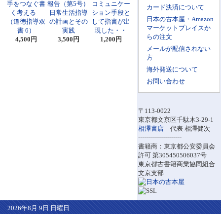
手をつなぐ書
報告（第5号）
コミュニケー
カード決済について
く考える
日常生活指導
ション手段と
日本の古本屋・Amazon
（道徳指導双
の計画とその
して指書が出
マーケットプレイスか
書 6）
実践
現した・・
らの注文
4,500円
3,500円
1,200円
メールが配信されない
方
海外発送について
お問い合わせ
〒113-0022
東京都文京区千駄木3-29-1
相澤書店
代表 相澤健次
----------------------
書籍商：東京都公安委員会
許可 第305450506037号
東京都古書籍商業協同組合
文京支部
2026年8月 9日 日曜日