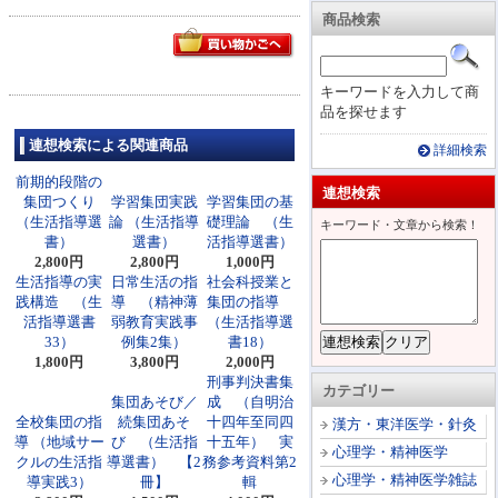
商品検索
キーワードを入力して商
品を探せます
連想検索による関連商品
詳細検索
前期的段階の
連想検索
集団つくり
学習集団実践
学習集団の基
（生活指導選
論 （生活指導
礎理論 （生
キーワード・文章から検索！
書）
選書）
活指導選書）
2,800円
2,800円
1,000円
生活指導の実
日常生活の指
社会科授業と
践構造 （生
導 （精神薄
集団の指導
活指導選書
弱教育実践事
（生活指導選
33）
例集2集）
書18）
1,800円
3,800円
2,000円
刑事判決書集
カテゴリー
集団あそび／
成 （自明治
全校集団の指
続集団あそ
十四年至同四
漢方・東洋医学・針灸
導 （地域サー
び （生活指
十五年） 実
心理学・精神医学
クルの生活指
導選書） 【2
務参考資料第2
心理学・精神医学雑誌
導実践3）
冊】
輯