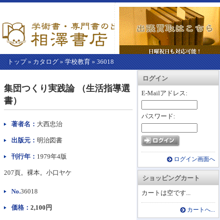
トップ
»
カタログ
»
学校教育
»
36018
【こ
アカウント情報
カートを見る
レジに進む
ログイン
こ
集団つくり実践論 （生活指導選
か
E-Mailアドレス:
書）
ら
本
パスワード:
文】
著者名：
大西忠治
出版元：
明治図書
刊行年：
1979年4版
ログイン画面へ
207頁。裸本。小口ヤケ
ショッピングカート
No.
36018
カートは空です...
価格：
2,100円
カートへ...