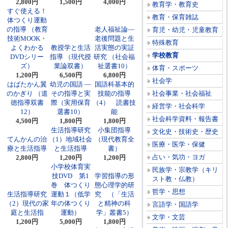
2,800円
1,500円
4,000円
教育学・教育史
すぐ使える！
教育・保育雑誌
体つくり運動
の指導 （教育
老人福祉論―
育児・幼児・児童教育
技術MOOK・
老後問題と生
特殊教育
よくわかる
教授学と生活
活実態の実証
学校教育
DVDシリー
指導 （現代授
研究 （社会福
ズ）
業論双書）
祉選書10）
体育・スポーツ
1,200円
6,500円
6,800円
社会学
はばたかん翼
幼児の国語 ―
国語科基本的
のかぎり （道
その指導と実
技能の指導
社会事業・社会福祉
徳指導双書
際（実用保育
（4） 読書技
経営学・社会科学
12）
選書10）
能
社会科学資料・報告書
4,500円
1,800円
1,800円
生活指導研究
小集団指導
文化史・技術史・歴史
てんかんの治
（1）地域社会
（現代教育全
医療・医学・保健
療と生活指導
と生活指導
書）
占い・気功・ヨガ
2,800円
1,200円
1,200円
小学校体育実
民族学・宗教学（キリ
技DVD 第1
学習指導の形
スト教・仏教）
巻 体つくり
態心理学的研
哲学・思想
生活指導研究
運動１（低学
究 （「生活
（2）現代の家
年の体つくり
と精神の科
言語学・国語学
庭と生活指
運動）
学」叢書5）
文学・文芸
1,200円
5,000円
1,800円