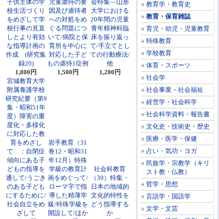
子供主体の学
児童虐待の要
会特集―山形
教育学・教育史
校生活づくり
因及び虐待者
大学における
教育・保育雑誌
をめざして学
への対処をめ
20年間の児童
校行事の見直
ぐる問題につ
青年精神科臨
育児・幼児・児童教育
しとより有効
いて/病院と保
床を振り返っ
特殊教育
な指導計画の
育所を中心に
て/手立てとし
学校教育
作成 (研究集
対応した子ど
ての行動療法/
録20)
もの虐待1症例
他
体育・スポーツ
1,800円
1,500円
1,200円
社会学
宮城教育大学
附属養護学校
社会事業・社会福祉
研究紀要（第9
経営学・社会科学
集・昭和51年
社会科学資料・報告書
度）障害の重
度化・多様化
文化史・技術史・歴史
に対応した教
医療・医学・保健
育をめざし
岩手教育（31
占い・気功・ヨガ
て ：自閉症
巻12・昭和31
傾向にある子
年12月）特殊
民族学・宗教学（キリ
どもの指導を
学級の教育計
社会科教育
スト教・仏教）
通して/うごき
画をめぐって/
（39）特集・
哲学・思想
のある子ども
ローマ字で指
日本の地域的
にするために/
導した精薄学
文化的特性を
言語学・国語学
社会自立をめ
級/特殊学級を
どう指導する
文学・文芸
ざして
開設して/ほか
か