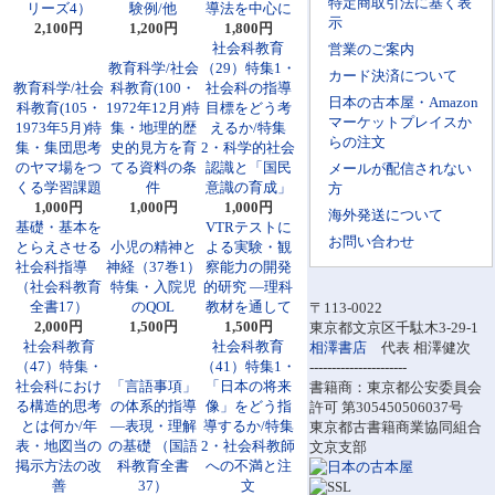
特定商取引法に基く表
リーズ4）
験例/他
導法を中心に
示
2,100円
1,200円
1,800円
社会科教育
営業のご案内
教育科学/社会
（29）特集1・
カード決済について
教育科学/社会
科教育(100・
社会科の指導
日本の古本屋・Amazon
科教育(105・
1972年12月)特
目標をどう考
マーケットプレイスか
1973年5月)特
集・地理的歴
えるか/特集
らの注文
集・集団思考
史的見方を育
2・科学的社会
のヤマ場をつ
てる資料の条
認識と「国民
メールが配信されない
くる学習課題
件
意識の育成」
方
1,000円
1,000円
1,000円
海外発送について
基礎・基本を
VTRテストに
お問い合わせ
とらえさせる
小児の精神と
よる実験・観
社会科指導
神経（37巻1）
察能力の開発
（社会科教育
特集・入院児
的研究 ―理科
全書17）
のQOL
教材を通して
〒113-0022
2,000円
1,500円
1,500円
東京都文京区千駄木3-29-1
社会科教育
社会科教育
相澤書店
代表 相澤健次
（47）特集・
（41）特集1・
----------------------
社会科におけ
「言語事項」
「日本の将来
書籍商：東京都公安委員会
る構造的思考
の体系的指導
像」をどう指
許可 第305450506037号
とは何か/年
―表現・理解
導するか/特集
東京都古書籍商業協同組合
表・地図当の
の基礎 （国語
2・社会科教師
文京支部
掲示方法の改
科教育全書
への不満と注
善
37）
文