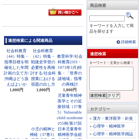
商品検索
キーワードを入力して商
品を探せます
連想検索による関連商品
詳細検索
社会科教育
社会科教育
連想検索
（44）特集・
（42）特集・
教育科学/社会
指導目標を明
戦後史学習の
科教育(103・
キーワード・文章から検索！
確化した年間
必要性を再検
1973年3月)特
計画の立て方/
討する/社会科
集・「世界の
沖縄はどう扱
授業における
諸地域」指導
えばよいか
宿題の出し方
の再検討
1,000円
1,000円
1,000円
児童青年精神
医学とその近
接領域（37巻
カテゴリー
5）Vulnerable
child syndrome
漢方・東洋医学・針灸
の5例/第37回
心理学・精神医学
小児の精神と
日本児童青年
心理学・精神医学雑誌
神経（37巻3）
精神医学会総