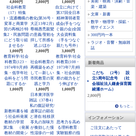
美術・映画・演劇・音
4,800円
2,800円
1,000円
楽・建築
社会科教育
自立に向けて :
（17）特集
第37回全日本
文庫・新書
1・流通機構の
教化(第36号・
精神薄弱者育
数学・物理学・採鉱・
変革と商業学
大正13年2月)
成会(手をつな
他サイエンス
習の再検討/特
尊稱愚禿親鸞
ぐ親の会)全国
集2・民族問題
の意義/聖勅を
大会資料集
300円均一本
にどう取り組
拝して所感を
（手をつなぐ
ラジオ・音響・無線雑
ませるか
述ぶ/ほか
親たち号外）
誌
1,000円
2,800円
3,800円
教育科学/社会
教育科学/社会
科教育(123・
社会科教育の
科教育(108・
新着商品
1974年9月)特
再構築をめざ
1973年7月)特
集・低学年社
して―新しい
集・社会的観
こだち （2号） 設
会科をどう問
市民教育の実
察の能力をど
立5周年記念号 （社
題にするか
践と学力
う伸ばすか
会福祉法人鎌倉保育園
1,000円
1,800円
1,000円
綾瀬ホーム）
日本東洋医学
2,800円
雑誌（37巻4）
私の腹証研究/
もっと...
新教科書を補
虚寒証の顕在
う社会科発展
と潜在/桂枝茯
インフォメーション
教材の学習
苓丸の加味方
思考力を高め
第2集 （発展
が奏効した慢
る理科教育 :
ご注文にあたって
教材の開発シ
性湿疹の一経
実験観察の指