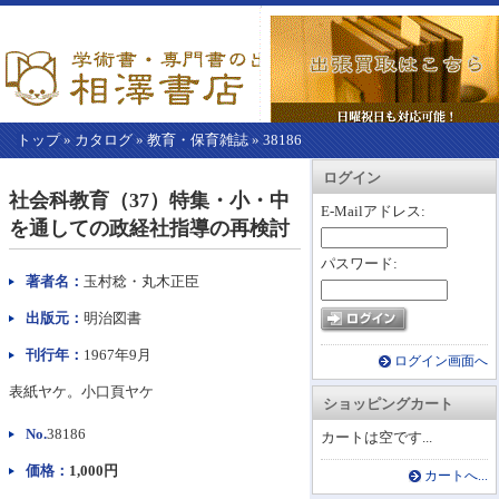
トップ
»
カタログ
»
教育・保育雑誌
»
38186
【こ
アカウント情報
カートを見る
レジに進む
ログイン
こ
社会科教育（37）特集・小・中
か
E-Mailアドレス:
を通しての政経社指導の再検討
ら
本
パスワード:
文】
著者名：
玉村稔・丸木正臣
出版元：
明治図書
刊行年：
1967年9月
ログイン画面へ
表紙ヤケ。小口頁ヤケ
ショッピングカート
No.
38186
カートは空です...
価格：
1,000円
カートへ...