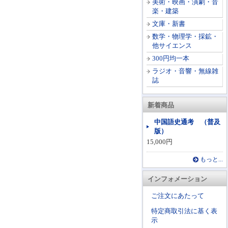
美術・映画・演劇・音
楽・建築
文庫・新書
数学・物理学・採鉱・
他サイエンス
300円均一本
ラジオ・音響・無線雑
誌
新着商品
中国語史通考 （普及
版）
15,000円
もっと...
インフォメーション
ご注文にあたって
特定商取引法に基く表
示