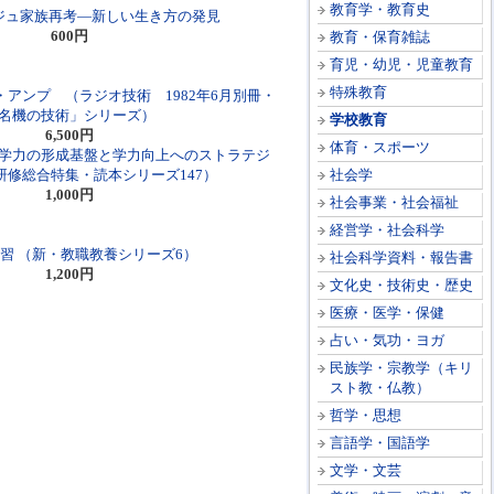
教育学・教育史
ジュ家族再考―新しい生き方の発見
600円
教育・保育雑誌
育児・幼児・児童教育
特殊教育
アンプ （ラジオ技術 1982年6月別冊・
名機の技術」シリーズ）
学校教育
6,500円
体育・スポーツ
学力の形成基盤と学力向上へのストラテジ
研修総合特集・読本シリーズ147）
社会学
1,000円
社会事業・社会福祉
経営学・社会科学
習 （新・教職教養シリーズ6）
社会科学資料・報告書
1,200円
文化史・技術史・歴史
医療・医学・保健
占い・気功・ヨガ
民族学・宗教学（キリ
スト教・仏教）
哲学・思想
言語学・国語学
文学・文芸