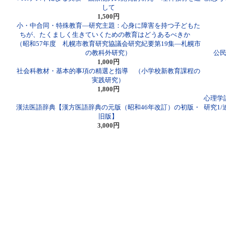
して
1,500円
小・中合同・特殊教育―研究主題：心身に障害を持つ子どもた
ちが、たくましく生きていくための教育はどうあるべきか
（昭和57年度 札幌市教育研究協議会研究紀要第19集―札幌市
の教科外研究）
公民
1,000円
社会科教材・基本的事項の精選と指導 （小学校新教育課程の
実践研究）
1,800円
心理学
漢法医語辞典【漢方医語辞典の元版（昭和46年改訂）の初版・
研究1
旧版】
3,000円