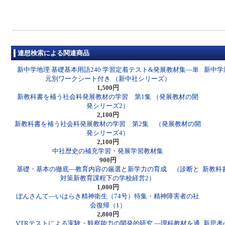
連想検索による関連商品
新中学地理 基礎基本用語240 学習定着テスト&発展教材集―単
新中学
元別ワークシート付き （新中社シリーズ）
1,500円
新教科書を補う社会科発展教材の学習 第1集 （発展教材の開
発シリーズ2）
2,100円
新教科書を補う社会科発展教材の学習 第2集 （発展教材の開
発シリーズ4）
2,100円
中社歴史の補充学習・発展学習教材集
900円
基礎・基本の徹底―教育内容の厳選と新学力の育成 （診断と
新教科
対策新教育課程下の学校経営2）
1,000円
ぼんさんて―いはらき精神衛生（74号）特集・精神障害者の社
会復帰（1）
2,800円
VTRテストによる実験・観察能力の開発的研究 ―理科教材を通
新思考