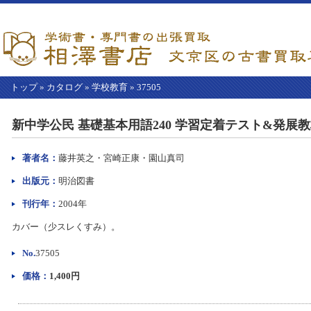
トップ
»
カタログ
»
学校教育
»
37505
【こ
こ
新中学公民 基礎基本用語240 学習定着テスト&発
か
ら
本
著者名：
藤井英之・宮崎正康・園山真司
文】
出版元：
明治図書
刊行年：
2004年
カバー（少スレくすみ）。
No.
37505
価格：
1,400円