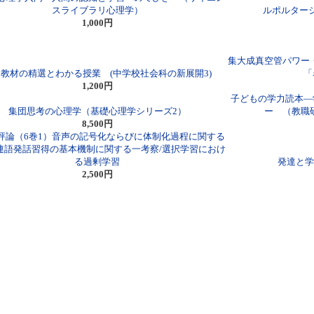
スライブラリ心理学）
ルポルター
1,000円
集大成真空管パワー・
教材の精選とわかる授業 (中学校社会科の新展開3)
「
1,200円
子どもの学力読本―
集団思考の心理学（基礎心理学シリーズ2）
ー （教職
8,500円
評論（6巻1）音声の記号化ならびに体制化過程に関する
/連語発話習得の基本機制に関する一考察/選択学習におけ
る過剰学習
発達と学
2,500円