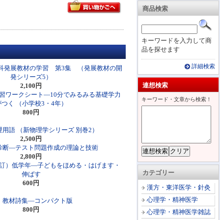
商品検索
キーワードを入力して商
品を探せます
詳細検索
科発展教材の学習 第3集 （発展教材の開
発シリーズ5）
連想検索
2,100円
習ワークシート―10分でみるみる基礎学力
キーワード・文章から検索！
がつく （小学校3・4年）
800円
用語 （新物理学シリーズ 別巻2）
2,500円
診断―テスト問題作成の理論と技術
2,800円
訂）低学年―子どもをほめる・はげます・
カテゴリー
伸ばす
600円
漢方・東洋医学・針灸
心理学・精神医学
・教材詩集―コンパクト版
800円
心理学・精神医学雑誌