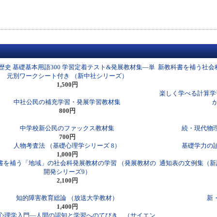
歴史 基礎基本用語300 学習定着テスト&発展教材集―単
新教科書を補う社会
元別ワークシート付き （新中社シリーズ）
1,500円
楽しく学べる計算学
中社公民の補充学習・発展学習教材集
800円
中学校新公民のファックス教材集
続・現代物理
700円
人物考査法 （基礎心理学シリーズ 8）
基礎学力の
1,000円
書を補う「地域」の社会科発展教材の学習 （発展教材の
通知表の文例集（新
開発シリーズ9）
2,100円
知的障害教育総論 （放送大学教材）
新
1,400円
心理学入門―人間の認知と学習へのてびき （サイエン