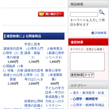
商品検索
キーワードを入力して商
品を探せます
詳細検索
連想検索による関連商品
連想検索
学習と思考
講座現代思考
（心理学入門
人物考査法
キーワード・文章から検索！
心理学（2）思
講座・新版
（基礎心理学
考の発達
3）
シリーズ 8）
1,000円
1,500円
1,000円
心理臨床（1巻
2）特集・分裂
講座現代思考
教育心理学
病者との心理
心理学（3）思
（有斐閣双
面接
考のはたらき
書）
1,500円
2,800円
600円
カテゴリー
子どもの学力
読本―学力の
漢方・東洋医学・針灸
形成基盤と学
心理学・精神医学
効果的な理科
力向上へのス
心理学・精神医学雑誌
環境の設備と
トラテジー