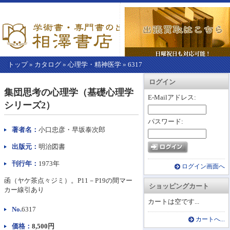
トップ
»
カタログ
»
心理学・精神医学
»
6317
【こ
アカウント情報
カートを見る
レジに進む
ログイン
こ
集団思考の心理学（基礎心理学
か
E-Mailアドレス:
シリーズ2）
ら
本
パスワード:
文】
著者名：
小口忠彦・早坂泰次郎
出版元：
明治図書
刊行年：
1973年
ログイン画面へ
函（ヤケ茶点々ジミ）。P11－P19の間マー
ショッピングカート
カー線引あり
カートは空です...
No.
6317
カートへ...
価格：
8,500円