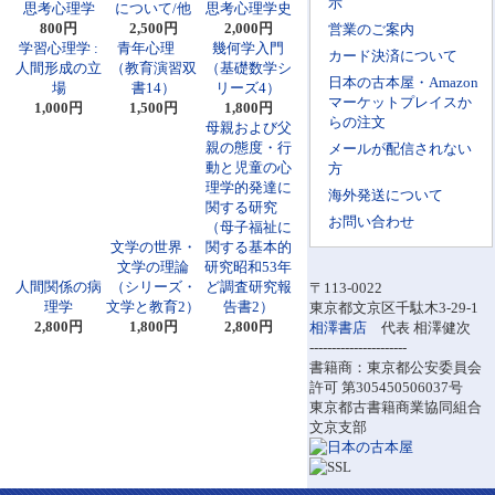
示
思考心理学
について/他
思考心理学史
800円
2,500円
2,000円
営業のご案内
学習心理学 :
青年心理
幾何学入門
カード決済について
人間形成の立
（教育演習双
（基礎数学シ
日本の古本屋・Amazon
場
書14）
リーズ4）
マーケットプレイスか
1,000円
1,500円
1,800円
らの注文
母親および父
親の態度・行
メールが配信されない
動と児童の心
方
理学的発達に
海外発送について
関する研究
お問い合わせ
（母子福祉に
文学の世界・
関する基本的
文学の理論
研究昭和53年
人間関係の病
（シリーズ・
ど調査研究報
〒113-0022
理学
文学と教育2）
告書2）
東京都文京区千駄木3-29-1
2,800円
1,800円
2,800円
相澤書店
代表 相澤健次
----------------------
書籍商：東京都公安委員会
許可 第305450506037号
東京都古書籍商業協同組合
文京支部