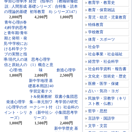
學習心理學序
経営 (指導の
（教職研修総
教育学・教育史
説 : 人間形成
基礎シリーズ :
合特集・読本
教育・保育雑誌
の理論的基礎
初等教育 8)
シリーズ147）
2,000円
4,200円
1,000円
育児・幼児・児童教育
青年心理(6巻
特殊教育
4)科学的思考
学校教育
と青年期/青年
期と発明・発
体育・スポーツ
見/中学校にお
社会学
ける科学クラ
ブの実態と指
社会事業・社会福祉
導/現代人の迷
思考心理学
経営学・社会科学
信と原始人の
（1）概念と意
社会科学資料・報告書
心理/他
味
創造心理学
1,000円
2,000円
2,500円
文化史・技術史・歴史
新中学地理 基
医療・医学・保健
礎基本用語240
占い・気功・ヨガ
学習定着テス
ト&発展教材
双書小集団思
民族学・宗教学（キリ
発達心理学
集―単元別ワ
考学習の研究
スト教・仏教）
（心理学のポ
ークシート付
（2）社会科の
哲学・思想
イント・シリ
き （新中社シ
小集団思考学
ーズ）
リーズ）
習
言語学・国語学
1,000円
1,500円
2,400円
文学・文芸
新中学歴史 基