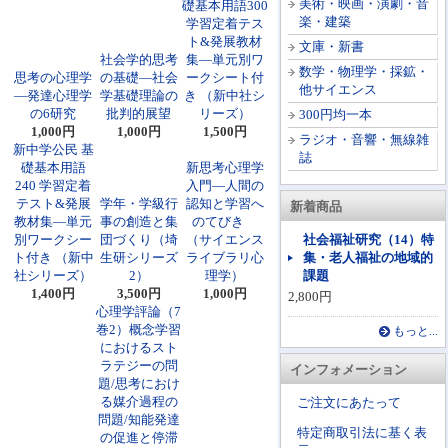
美術・映画・演劇・音
礎基本用語300
楽・建築
学習定着テス
ト&発展教材
文庫・新書
社会学的思考
集―単元別ワ
数学・物理学・採鉱・
思考の心理学
の基礎―社会
ークシート付
他サイエンス
―発達心理学
学基礎理論の
き （新中社シ
の6研究
批判的展望
リーズ）
300円均一本
1,000円
1,000円
1,500円
ラジオ・音響・無線雑
新中学公民 基
誌
礎基本用語
新思考心理学
240 学習定着
入門―人間の
テスト&発展
学年・学級行
認知と学習へ
新着商品
教材集―単元
事の創造と集
のてびき
別ワークシー
団づくり（埼
（サイエンス
社会福祉研究（14）特
ト付き （新中
生研シリーズ
ライブラリ心
集・老人福祉の地域的
社シリーズ）
2）
理学）
課題
1,400円
3,500円
1,000円
2,800円
心理学評論（7
巻2）概念学習
もっと...
におけるスト
ラテジーの問
インフォメーション
題/思考におけ
る媒介過程の
ご注文にあたって
問題/知能発達
特定商取引法に基く表
の促進と停滞