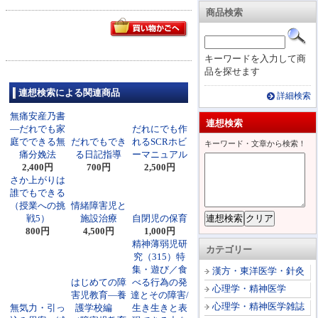
商品検索
キーワードを入力して商
品を探せます
連想検索による関連商品
詳細検索
無痛安産乃書
連想検索
―だれでも家
だれにでも作
庭でできる無
だれでもでき
れるSCRホビ
キーワード・文章から検索！
痛分娩法
る日記指導
ーマニュアル
2,400円
700円
2,500円
さか上がりは
誰でもできる
（授業への挑
情緒障害児と
戦5）
施設治療
自閉児の保育
800円
4,500円
1,000円
精神薄弱児研
カテゴリー
究（315）特
集・遊び／食
漢方・東洋医学・針灸
はじめての障
べる行為の発
心理学・精神医学
害児教育―養
達とその障害/
心理学・精神医学雑誌
無気力・引っ
護学校編
生き生きと表