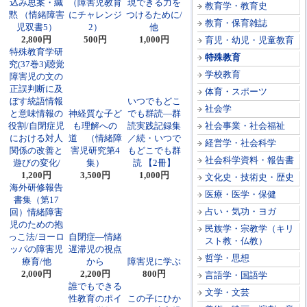
込み思案・緘
（障害児教育
現できる力を
教育学・教育史
黙 （情緒障害
にチャレンジ
つけるために/
教育・保育雑誌
児双書5）
2）
他
2,800円
500円
1,000円
育児・幼児・児童教育
特殊教育学研
特殊教育
究(37巻3)聴覚
学校教育
障害児の文の
正誤判断に及
体育・スポーツ
ぼす統語情報
いつでもどこ
社会学
と意味情報の
神経質な子ど
でも群読―群
役割/自閉症児
も理解への
読実践記録集
社会事業・社会福祉
における対人
道 （情緒障
／続・いつで
経営学・社会科学
関係の改善と
害児研究第4
もどこでも群
社会科学資料・報告書
遊びの変化/
集）
読 【2冊】
1,200円
3,500円
1,000円
文化史・技術史・歴史
海外研修報告
医療・医学・保健
書集（第17
占い・気功・ヨガ
回）情緒障害
児のための抱
民族学・宗教学（キリ
っこ法/ヨーロ
自閉症―情緒
スト教・仏教）
ッパの障害児
遅滞児の視点
哲学・思想
療育/他
から
障害児に学ぶ
2,000円
2,200円
800円
言語学・国語学
誰でもできる
文学・文芸
性教育のポイ
この子にひか