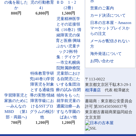
示
の魂を殺した
児の行動教育
ＢＤ 1・2
か
4）
（2冊）
営業のご案内
800円
6,800円
1,500円
カード決済について
児童精神医学
日本の古本屋・Amazon
とその近接領
マーケットプレイスか
域（16巻2）情
らの注文
緒障害児の保
育と医療/興味
メールが配信されない
ぶかい児童チ
方
ック2例/特
海外発送について
集：デイケア
お問い合わせ
―市立札幌病
院附属静療院
特殊教育学研
児童部におけ
究(40巻1)学習
る自閉児にた
〒113-0022
障害児を対象
いする集団治
東京都文京区千駄木3-29-1
とする通級指
療の試み/自閉
相澤書店
代表 相澤健次
学習障害児と
導の実態/情緒
傾向をもった
----------------------
家族のために
障害学級にお
就学前児童の
書籍商：東京都公安委員会
―みんなの
けるSSTプロ
通園治療―あ
許可 第305450506037号
MBD （第1
グラムの検討/
すなろ学園の
東京都古書籍商業協同組合
部・両親へ)
他
ばあい/他
文京支部
700円
1,200円
1,200円