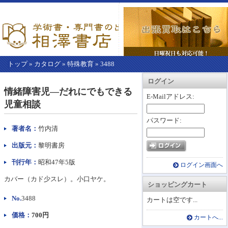
トップ
»
カタログ
»
特殊教育
»
3488
【こ
アカウント情報
カートを見る
レジに進む
ログイン
こ
情緒障害児―だれにでもできる
か
E-Mailアドレス:
児童相談
ら
本
パスワード:
文】
著者名：
竹内清
出版元：
黎明書房
刊行年：
昭和47年5版
ログイン画面へ
カバー（カド少スレ）。小口ヤケ。
ショッピングカート
No.
3488
カートは空です...
価格：
700円
カートへ...