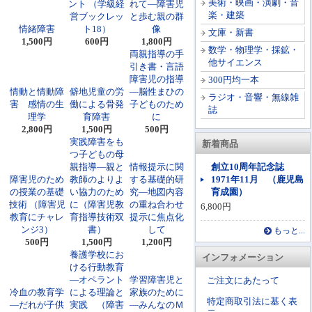
美術・映画・演劇・音
ント （学級経
れて―障害児
楽・建築
営ブックレッ
と歩む親の群
情緒障害
ト18）
像
文庫・新書
1,500円
600円
1,800円
数学・物理学・採鉱・
両親指導の手
他サイエンス
引き書・言語
障害児の指導
300円均一本
情動と情動障
僻地児童の労
―脳性まひの
ラジオ・音響・無線雑
害 感情の生
働による骨発
子どものため
誌
理学
育障害
に
2,800円
1,500円
500円
実践障害をも
新着商品
つ子どもの母
親指導―親と
情報提示に関
創立10周年記念誌
障害児のため
教師のよりよ
する基礎的研
1971年11月 （鹿児島
の授業の基礎
い協力のため
究―地図内容
育成園）
技術 （障害児
に（障害児教
の重ね合わせ
6,800円
教育にチャレ
育指導技術双
提示に焦点化
ンジ3）
書）
して
もっと...
500円
1,500円
1,200円
養護学校にお
インフォメーション
ける行動教育
―オペラント
学習障害児と
ご注文にあたって
冷血の教育学
による理論と
家族のために
特定商取引法に基く表
―だれが子供
実践 （障害
―みんなのＭ