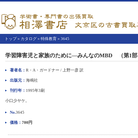
トップ
»
カタログ
»
特殊教育
»
3645
【こ
こ
学習障害児と家族のために―みんなのMBD （第1部
か
ら
本
著者名：
R・A・ガードナー / 上野一彦 訳
文】
出版元：
海鳴社
刊行年：
1995年3刷
小口少ヤケ。
No.
3645
価格：
700円