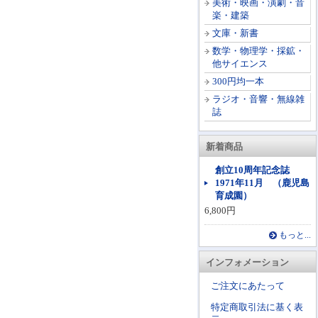
美術・映画・演劇・音
楽・建築
文庫・新書
数学・物理学・採鉱・
他サイエンス
300円均一本
ラジオ・音響・無線雑
誌
新着商品
創立10周年記念誌
1971年11月 （鹿児島
育成園）
6,800円
もっと...
インフォメーション
ご注文にあたって
特定商取引法に基く表