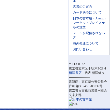
示
営業のご案内
カード決済について
日本の古本屋・Amazon
マーケットプレイスか
らの注文
メールが配信されない
方
海外発送について
お問い合わせ
〒113-0022
東京都文京区千駄木3-29-1
相澤書店
代表 相澤健次
----------------------
書籍商：東京都公安委員会
許可 第305450506037号
東京都古書籍商業協同組合
文京支部