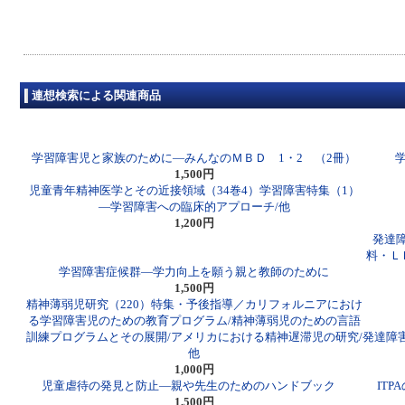
連想検索による関連商品
学習障害児と家族のために―みんなのＭＢＤ 1・2 （2冊）
1,500円
児童青年精神医学とその近接領域（34巻4）学習障害特集（1）
―学習障害への臨床的アプローチ/他
1,200円
発達障
料・Ｌ
学習障害症候群―学力向上を願う親と教師のために
1,500円
精神薄弱児研究（220）特集・予後指導／カリフォルニアにおけ
る学習障害児のための教育プログラム/精神薄弱児のための言語
訓練プログラムとその展開/アメリカにおける精神遅滞児の研究/
発達障
他
1,000円
児童虐待の発見と防止―親や先生のためのハンドブック
IT
1,500円