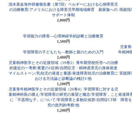
清水基金海外研修報告書（第7回）ベルギーにおける心身障害児
の治療教育/アメリカにおける障害児早期地域療育 親家族への
両親指
サポート体制
2,000円
学習能力の障害―心理神経学的診断と治療教育
1,500円
児童青
学習障害の子どもたち―教師と親のための入門
年精神
2,400円
児童精神医学とその近接領域（19巻2）青年期登校拒否への治療
的接近の一考察/夜驚の1症例/自閉症児・精神遅滞児の身体発達
マイルストーン/乳幼児の発達と養護/発達障害幼児の治療教育に
実践障
おける方法論と診断論の検討1/他
1,200円
児童青年精神医学とその近接領域（26巻4）学習障害に対する児
童精神科医の構え/学習障害の研究の展望と概念/学習障害，こと
発達障
に「不器用な子」について/学習障害と多動症候群/自閉症CT研
障害を
究の批判的考察/他
1,200円