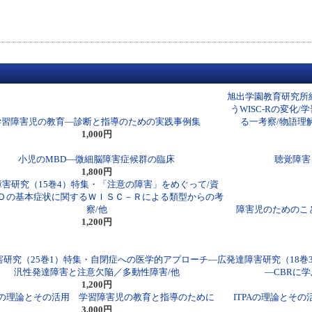
旭出学園教育研究所
うWISC-Rの変化
学習障害児の教育―診断と指導のための実践事例集
る一考察/物語理
1,000円
小児のMBD―微細脳障害症候群の臨床
聴覚障害
1,800円
害研究（15巻4）特集・「注意の障害」をめぐって/資
Ｄの基本症状に関するＷＩＳＣ－Ｒによる類型からの考
察/他
障害児のためのこ
1,200円
害研究（25巻1）特集・自閉症への医学的アプローチ―広
発達障害研究（18
汎性発達障害と注意欠陥／多動性障害/他
―CBRに
1,200円
PAの理論とその活用 学習障害児の教育と指導のために
ITPAの理論と
3,000円