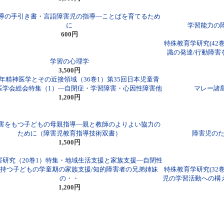
導の手引き書・言語障害児の指導―ことばを育てるため
に
学習能力の
600円
特殊教育学研究(42
識の発達/行動障害
学習の心理学
3,500円
年精神医学とその近接領域（36巻1）第35回日本児童青
医学会総会特集（1）―自閉症・学習障害・心因性障害他
マレー諸
1,200円
害をもつ子どもの母親指導―親と教師のよりよい協力の
ために（障害児教育指導技術双書）
障害児のた
1,500円
害研究（20巻1）特集・地域生活支援と家族支援―自閉性
持つ子どもの学童期の家族支援/知的障害者の兄弟姉妹
特殊教育学研究(32
の・・
児の学習活動への構
1,200円