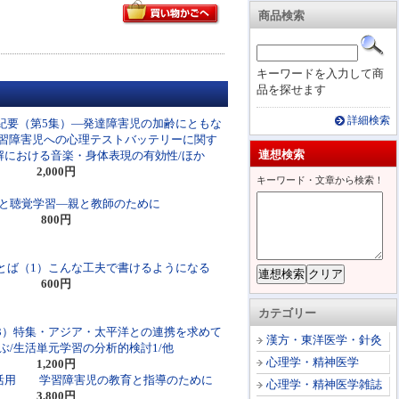
商品検索
キーワードを入力して商
品を探せます
詳細検索
紀要（第5集）―発達障害児の加齢にともな
/学習障害児への心理テストバッテリーに関す
連想検索
解における音楽・身体表現の有効性/ほか
2,000円
キーワード・文章から検索！
と聴覚学習―親と教師のために
800円
とば（1）こんな工夫で書けるようになる
600円
カテゴリー
巻3）特集・アジア・太平洋との連携を求めて
漢方・東洋医学・針灸
学ぶ/生活単元学習の分析的検討1/他
心理学・精神医学
1,200円
その活用 学習障害児の教育と指導のために
心理学・精神医学雑誌
3,800円