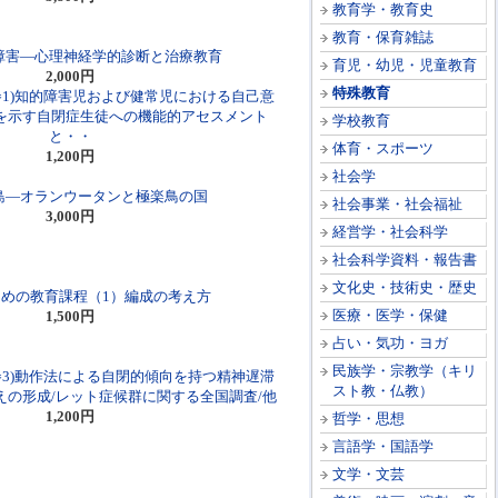
教育学・教育史
教育・保育雑誌
障害―心理神経学的診断と治療教育
育児・幼児・児童教育
2,000円
特殊教育
巻1)知的障害児および健常児における自己意
を示す自閉症生徒への機能的アセスメント
学校教育
と・・
体育・スポーツ
1,200円
社会学
島―オランウータンと極楽鳥の国
社会事業・社会福祉
3,000円
経営学・社会科学
社会科学資料・報告書
文化史・技術史・歴史
めの教育課程（1）編成の考え方
医療・医学・保健
1,500円
占い・気功・ヨガ
民族学・宗教学（キリ
巻3)動作法による自閉的傾向を持つ精神遅滞
スト教・仏教）
えの形成/レット症候群に関する全国調査/他
1,200円
哲学・思想
言語学・国語学
文学・文芸