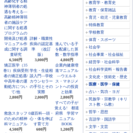
高齢化する精
教育学・教育史
神薄弱者の処
教育・保育雑誌
遇を考える―
高齢精神薄弱
育児・幼児・児童教育
者の施設ケア
特殊教育
に関する処遇
学校教育
プログラムの
開発及び処遇
詳解・職業性
体育・スポーツ
マニュアル作
疾病の認定基
進んでいる子
社会学
成に関する調
準 （改訂
を配慮した算
査研究
版）
数・数学指導
社会事業・社会福祉
6,500円
3,000円
4,800円
経営学・社会科学
矯正医学（35
企業内健康増
社会科学資料・報告書
巻1）疾病受刑
学生・生徒相
進マニュアル
者の矯正処遇/
談入門―学校
―ウエルネ
文化史・技術史・歴史
中高年者の運
カウンセラー
ス・マネジメ
医療・医学・保健
動処方につい
の手引とその
ントへの投資
占い・気功・ヨガ
て/他
実際
と効果
2,800円
2,000円
2,800円
民族学・宗教学（キリ
すべての子が
スト教・仏教）
覚える! 都道
哲学・思想
救急スタッフ
0歳百科―頭・
府県 学習マ
のための精神
心・体を伸ば
ニュアル
言語学・国語学
科マニュアル
す育て方
BOOK
文学・文芸
4,500円
600円
1,200円