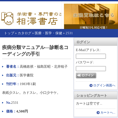
トップ
»
カタログ
»
医療・医学・保健
»
2531
【こ
アカウント情報
カートを見る
レジに進む
ログイン
こ
疾病分類マニュアル―診断名コ
か
E-Mailアドレス:
ーディングの手引
ら
本
パスワード:
文】
著者名：
高橋政祺・福島匡昭・北井暁子
出版元：
医学書院
刊行年：
1983年1刷
ログイン画面へ
表紙少スレ。カドスレ。小口少ヤケ。
ショッピングカート
No.
2531
カートは空です...
価格：
4,500円
カートへ...