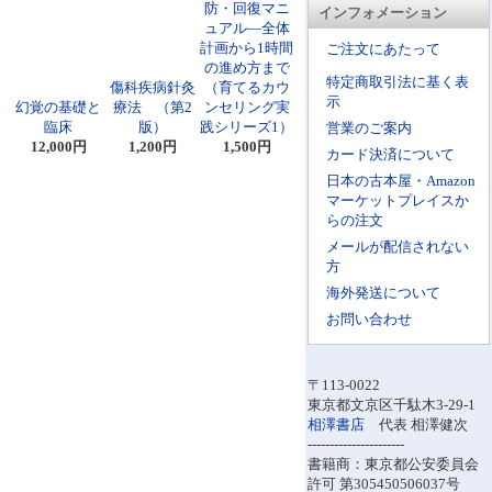
防・回復マニ
インフォメーション
ュアル―全体
計画から1時間
ご注文にあたって
の進め方まで
特定商取引法に基く表
傷科疾病針灸
（育てるカウ
示
幻覚の基礎と
療法 （第2
ンセリング実
臨床
版）
践シリーズ1）
営業のご案内
12,000円
1,200円
1,500円
カード決済について
日本の古本屋・Amazon
マーケットプレイスか
らの注文
メールが配信されない
方
海外発送について
お問い合わせ
〒113-0022
東京都文京区千駄木3-29-1
相澤書店
代表 相澤健次
----------------------
書籍商：東京都公安委員会
許可 第305450506037号