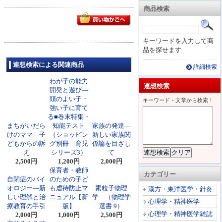
商品検索
キーワードを入力して商
品を探せます
連想検索による関連商品
詳細検索
わが子の能力
連想検索
開発と遊び―
頭のよい子・
キーワード・文章から検索！
強い子に育て
る■巻末特集・
まちがいだら
知能テスト
家族の発達―
けのママ―子
（ショッピン
新しい家族関
どもからの訴
グ別冊 育児
係論を目ざし
え
シリーズ3）
て
2,500円
1,200円
2,000円
保育者・教師
カテゴリー
自閉症のバイ
のための子ど
オロジー―新
も虐待防止マ
素粒子物理
漢方・東洋医学・針灸
しい理解と治
ニュアル【新
学 （物理学
心理学・精神医学
療教育の手引
版】
選書 9）
心理学・精神医学雑誌
2,000円
1,000円
2,500円