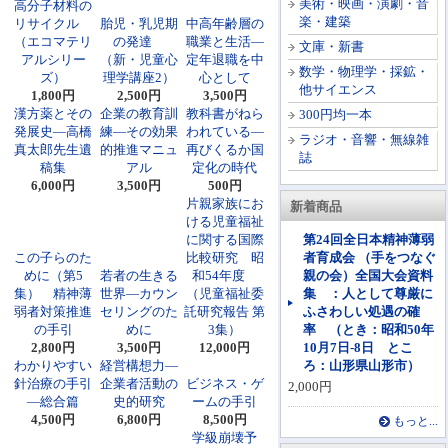
美術・映画・演劇・音
高分子材料の
楽・建築
リサイクル
胎児・乳児期
中高年齢層の
（エコマテリ
の発達
職業と生活―
文庫・新書
アルシリー
（新・児童心
定年退職を中
数学・物理学・採鉱・
ズ）
理学講座2）
心として
他サイエンス
1,800円
2,500円
3,500円
漢方薬とその
企業の教育訓
教科書がねら
300円均一本
発展史―高橋
練―その効果
われている―
ラジオ・音響・無線雑
真太郎先生遺
的推進マニュ
再びくるか国
誌
稿集
アル
定化の時代
6,000円
3,500円
500円
片親家族にお
新着商品
ける児童福祉
に関する国際
第24回全日本精神薄弱
この子らのた
比較研究 昭
者育成会 （手をつなぐ
めに（第5
若者の生きる
和54年度
親の会）全国大会資料
集） 精神薄
世界―カウン
（児童福祉委
集 ：人として尊厳に
弱者対策推進
セリングのた
託研究報告 第
ふさわしい処遇の確
の手引
めに
3集）
率 （とき：昭和50年
2,800円
3,500円
12,000円
10月7日-8日 とこ
わかりやすい
経営構想力―
ろ：山形県山形市）
針治療の手引
企業者活動の
ビジネス・ゲ
2,000円
―総合篇
史的研究
ームの手引
4,500円
6,800円
8,500円
もっと...
学級崩壊予