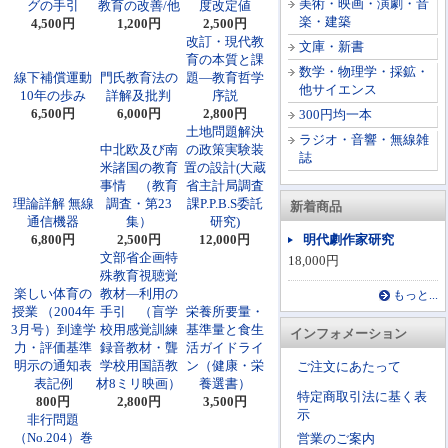
美術・映画・演劇・音
グの手引
教育の改善/他
度改定値
楽・建築
4,500円
1,200円
2,500円
改訂・現代教
文庫・新書
育の本質と課
数学・物理学・採鉱・
線下補償運動
門氏教育法の
題―教育哲学
他サイエンス
10年の歩み
詳解及批判
序説
6,500円
6,000円
2,800円
300円均一本
土地問題解決
ラジオ・音響・無線雑
中北欧及び南
の政策実験装
誌
米諸国の教育
置の設計(大蔵
事情 （教育
省主計局調査
理論詳解 無線
調査・第23
課P.P.B.S委託
新着商品
通信機器
集）
研究)
6,800円
2,500円
12,000円
明代劇作家研究
文部省企画特
18,000円
殊教育視聴覚
楽しい体育の
教材―利用の
もっと...
授業 （2004年
手引 （盲学
栄養所要量・
3月号）到達学
校用感覚訓練
基準量と食生
インフォメーション
力・評価基準
録音教材・聾
活ガイドライ
明示の通知表
学校用国語教
ン（健康・栄
ご注文にあたって
表記例
材8ミリ映画）
養選書）
特定商取引法に基く表
800円
2,800円
3,500円
示
非行問題
（No.204）巻
営業のご案内