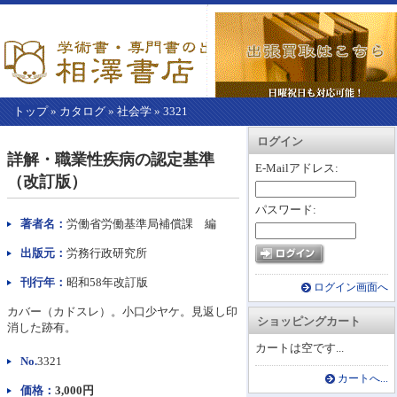
トップ
»
カタログ
»
社会学
»
3321
【こ
アカウント情報
カートを見る
レジに進む
ログイン
こ
詳解・職業性疾病の認定基準
か
E-Mailアドレス:
（改訂版）
ら
本
パスワード:
文】
著者名：
労働省労働基準局補償課 編
出版元：
労務行政研究所
刊行年：
昭和58年改訂版
ログイン画面へ
カバー（カドスレ）。小口少ヤケ。見返し印
ショッピングカート
消した跡有。
カートは空です...
No.
3321
カートへ...
価格：
3,000円