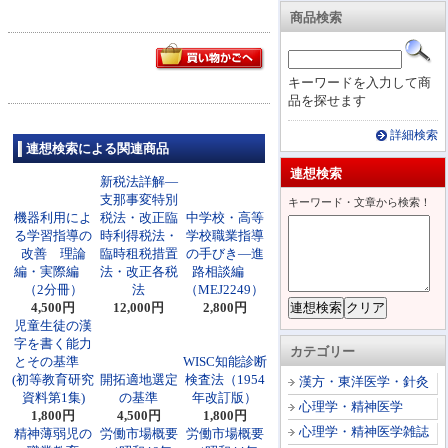
商品検索
キーワードを入力して商
品を探せます
詳細検索
連想検索による関連商品
連想検索
新税法詳解―
支那事変特別
キーワード・文章から検索！
機器利用によ
税法・改正臨
中学校・高等
る学習指導の
時利得税法・
学校職業指導
改善 理論
臨時租税措置
の手びき―進
編・実際編
法・改正各税
路相談編
（2分冊）
法
（MEJ2249）
4,500円
12,000円
2,800円
児童生徒の漢
字を書く能力
カテゴリー
とその基準
WISC知能診断
(初等教育研究
開拓適地選定
検査法（1954
漢方・東洋医学・針灸
資料第1集)
の基準
年改訂版）
心理学・精神医学
1,800円
4,500円
1,800円
心理学・精神医学雑誌
精神薄弱児の
労働市場概要
労働市場概要