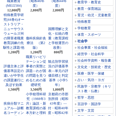
職業教育
（昭和46年
（昭和44年
教育学・教育史
(MEJ2584)
度）
度）
教育・保育雑誌
12,000円
2,800円
2,800円
特殊教育学研
育児・幼児・児童教育
究(44巻4)オー
特殊教育
ストラリア・
学校教育
ニューサウス
国際理解と文
ウェールズ州
化・伝統の尊
体育・スポーツ
の障害者職業
傷科疾病針灸
重（教育課程
社会学
教育訓練の先
療法 （第2
と学校運営の
駆性と課題/他
版）
改善）
社会事業・社会福祉
1,200円
1,200円
800円
経営学・社会科学
職業リハビリ
社会科学資料・報告書
テーション従
観点別学習状
評価主体と評
事者の実態と
況の評価基準
文化史・技術史・歴史
価基準設定の
課題―わが国
表―単元の評
医療・医学・保健
違いが中学生
の問題を見つ
価目標と判定
占い・気功・ヨガ
の課題遂行に
めるための基
基準（小学5
及ぼす効果
礎研究
年）
民族学・宗教学（キリ
1,500円
3,500円
1,000円
スト教・仏教）
小学校理科研
京都府の市郡
哲学・思想
究（1988年3
別所得（昭和
疾病分類マニ
月）論説・新
43年度）―
言語学・国語学
ュアル―診断
教育課程の基
付・昭和40年
文学・文芸
名コーディン
本方針と理科
度～昭和42年