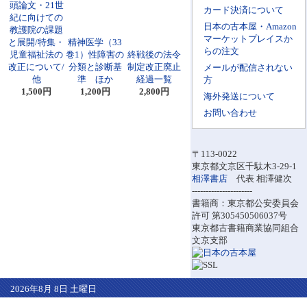
頭論文・21世
カード決済について
紀に向けての
日本の古本屋・Amazon
教護院の課題
マーケットプレイスか
と展開/特集・
精神医学（33
らの注文
児童福祉法の
巻1）性障害の
終戦後の法令
改正について/
分類と診断基
制定改正廃止
メールが配信されない
他
準 ほか
経過一覧
方
1,500円
1,200円
2,800円
海外発送について
お問い合わせ
〒113-0022
東京都文京区千駄木3-29-1
相澤書店
代表 相澤健次
----------------------
書籍商：東京都公安委員会
許可 第305450506037号
東京都古書籍商業協同組合
文京支部
2026年8月 8日 土曜日