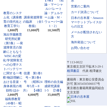
【5冊】 （総
示
論・マーシャ
営業のご案内
ル/パレート
カード決済について
教育のシステ
論・デュルケ
ム化（講座教
講座発達障害
ーム論・M・
日本の古本屋・Amazon
育の現代化と
の臨床 （全5
ウェーバー論
マーケットプレイスか
教育工学5）
巻揃）
1・2）
らの注文
1,800円
15,000円
18,500円
メールが配信されない
旭出学園教育
方
研究所紀要
海外発送について
（第5集）―発
達障害児の加
お問い合わせ
齢にともなう
WISC-Rの変
化/学習障害児
〒113-0022
への心理テス
東京都文京区千駄木3-29-1
トバッテリー
相澤書店
代表 相澤健次
に関する一考
信濃 第1巻1
----------------------
察/物語理解に
号～第1巻4
書籍商：東京都公安委員会
おける音楽・
号 （昭和24
理科の自主編
許可 第305450506037号
身体表現の有
年5月～8
成研究講座
東京都古書籍商業協同組合
効性/ほか
月） 【4冊】
1-5 【5冊】
文京支部
2,000円
6,000円
35,000円
福島県教育
（49巻5・昭