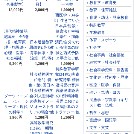
教育学・教育史
合冊製本】
冊】
一考察
18,000円
2,800円
1,000円
教育・保育雑誌
西医学（34巻
育児・幼児・児童教育
9）生きていた
特殊教育
日本兵/対談・
現代精神薄弱
健康法と幸福
学校教育
児講座 全5巻
の条件・加藤
体育・スポーツ
揃（教育原
日本近世教育
清氏/自分でわ
理・指導法・
思想史(現代教
かる病気の症
社会学
心理・医学・
育学体系・原
状と西式予防
社会事業・社会福祉
社会福祉）
論篇・第7巻)
と手当法5/他
経営学・社会科学
9,500円
1,200円
1,000円
特殊教育学研
社会科学資料・報告書
社会精神医学
究(34巻5)実践
文化史・技術史・歴史
（9巻3）特
研究特集-精神
医療・医学・保健
集・第6回日本
遅滞児の音声
社会精神医学
言語発達経過
占い・気功・ヨガ
ダーウィニズ
会/対人恐怖者
の1例/精神遅
民族学・宗教学（キリ
ム （1） シ
の家族イメー
滞児における
スト教・仏教）
リーズ・現代
ジ-オーストラ
加法計算のス
の科学 5
リアの場合/他
トラテジー/他
哲学・思想
1,800円
1,200円
1,200円
言語学・国語学
高等数学研究
文学・文芸
(12巻5 昭和
18年5月)微分