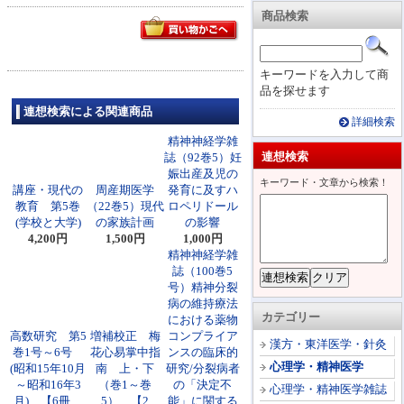
商品検索
キーワードを入力して商
品を探せます
連想検索による関連商品
詳細検索
精神神経学雑
連想検索
誌（92巻5）妊
娠出産及児の
キーワード・文章から検索！
講座・現代の
周産期医学
発育に及すハ
教育 第5巻
（22巻5）現代
ロペリドール
(学校と大学)
の家族計画
の影響
4,200円
1,500円
1,000円
精神神経学雑
誌（100巻5
号）精神分裂
病の維持療法
カテゴリー
における薬物
高数研究 第5
増補校正 梅
コンプライア
漢方・東洋医学・針灸
巻1号～6号
花心易掌中指
ンスの臨床的
心理学・精神医学
(昭和15年10月
南 上・下
研究/分裂病者
～昭和16年3
（巻1～巻
の「決定不
心理学・精神医学雑誌
月) 【6冊
5） 【2
能」に関する