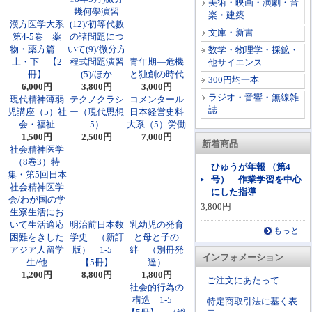
美術・映画・演劇・音
幾何學演習
楽・建築
漢方医学大系
(12)/初等代數
文庫・新書
第4-5巻 薬
の諸問題につ
物・薬方篇
いて(9)/微分方
数学・物理学・採鉱・
上・下 【2
程式問題演習
青年期―危機
他サイエンス
冊】
(5)/ほか
と独創の時代
300円均一本
6,000円
3,800円
3,000円
ラジオ・音響・無線雑
現代精神薄弱
テクノクラシ
コメンタール
誌
児講座（5）社
ー（現代思想
日本経営史料
会・福祉
5）
大系（5）労働
1,500円
2,500円
7,000円
新着商品
社会精神医学
（8巻3）特
ひゅうが年報 （第4
集・第5回日本
号） 作業学習を中心
社会精神医学
にした指導
会/わが国の学
3,800円
生寮生活にお
いて生活適応
明治前日本数
乳幼児の発育
もっと...
困難をきした
学史 （新訂
と母と子の
アジア人留学
版） 1-5
絆 （別冊発
インフォメーション
生/他
【5冊】
達）
1,200円
8,800円
1,800円
ご注文にあたって
社会的行為の
構造 1-5
特定商取引法に基く表