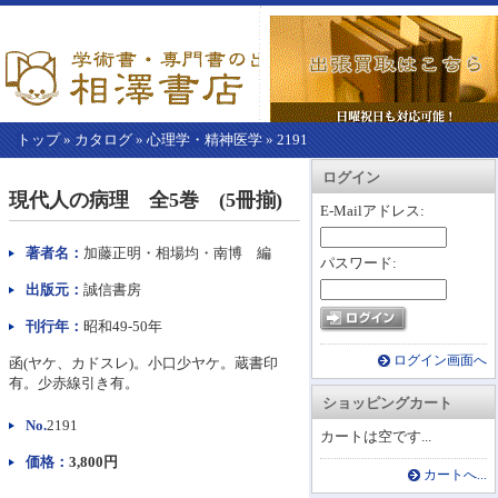
トップ
»
カタログ
»
心理学・精神医学
»
2191
【こ
アカウント情報
カートを見る
レジに進む
ログイン
こ
現代人の病理 全5巻 (5冊揃)
か
E-Mailアドレス:
ら
本
著者名：
加藤正明・相場均・南博 編
パスワード:
文】
出版元：
誠信書房
刊行年：
昭和49-50年
ログイン画面へ
函(ヤケ、カドスレ)。小口少ヤケ。蔵書印
有。少赤線引き有。
ショッピングカート
No.
2191
カートは空です...
価格：
3,800円
カートへ...