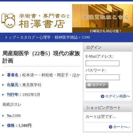
トップ
»
カタログ
»
心理学・精神医学雑誌
»
5390
【こ
アカウント情報
カートを見る
レジに進む
ログイン
こ
周産期医学（22巻5）現代の家族
か
E-Mailアドレス:
計画
ら
本
パスワード:
文】
著者名：
松本清一・村松稔・岡宏子・ほか
出版元：
東京医学社
刊行年：
1992年5月
ログイン画面へ
表紙少スレ
ショッピングカート
No.
5390
カートは空です...
価格：
1,500円
カートへ...