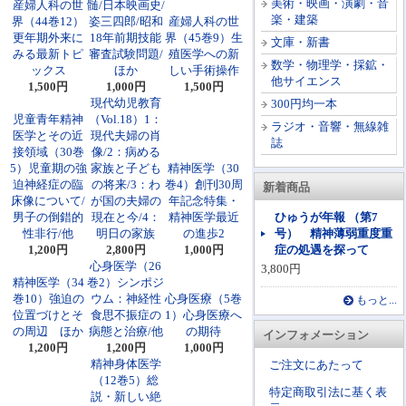
美術・映画・演劇・音
産婦人科の世
髄/日本映画史/
楽・建築
界（44巻12）
姿三四郎/昭和
産婦人科の世
更年期外来に
18年前期技能
界（45巻9）生
文庫・新書
みる最新トピ
審査試験問題/
殖医学への新
数学・物理学・採鉱・
ックス
ほか
しい手術操作
他サイエンス
1,500円
1,000円
1,500円
現代幼児教育
300円均一本
児童青年精神
（Vol.18）1：
ラジオ・音響・無線雑
医学とその近
現代夫婦の肖
誌
接領域（30巻
像/2：病める
5）児童期の強
家族と子ども
精神医学（30
迫神経症の臨
の将来/3：わ
巻4）創刊30周
新着商品
床像について/
が国の夫婦の
年記念特集・
男子の倒錯的
現在と今/4：
精神医学最近
ひゅうが年報 （第7
性非行/他
明日の家族
の進歩2
号） 精神薄弱重度重
1,200円
2,800円
1,000円
症の処遇を探って
心身医学（26
3,800円
精神医学（34
巻2）シンポジ
巻10）強迫の
ウム：神経性
心身医療（5巻
もっと...
位置づけとそ
食思不振症の
1）心身医療へ
の周辺 ほか
病態と治療/他
の期待
インフォメーション
1,200円
1,200円
1,000円
精神身体医学
ご注文にあたって
（12巻5）総
特定商取引法に基く表
説・新しい絶