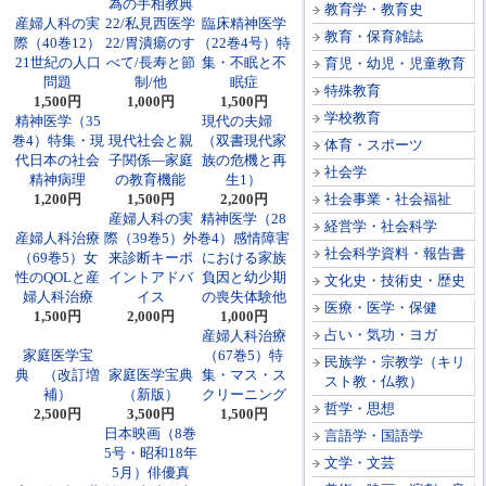
為の手相教典
教育学・教育史
産婦人科の実
22/私見西医学
臨床精神医学
教育・保育雑誌
際（40巻12）
22/胃潰瘍のす
（22巻4号）特
21世紀の人口
べて/長寿と節
集・不眠と不
育児・幼児・児童教育
問題
制/他
眠症
特殊教育
1,500円
1,000円
1,500円
学校教育
精神医学（35
現代の夫婦
巻4）特集・現
現代社会と親
（双書現代家
体育・スポーツ
代日本の社会
子関係―家庭
族の危機と再
社会学
精神病理
の教育機能
生1）
1,200円
1,500円
2,200円
社会事業・社会福祉
産婦人科の実
精神医学（28
経営学・社会科学
産婦人科治療
際（39巻5）外
巻4）感情障害
社会科学資料・報告書
（69巻5）女
来診断キーポ
における家族
性のQOLと産
イントアドバ
負因と幼少期
文化史・技術史・歴史
婦人科治療
イス
の喪失体験他
医療・医学・保健
1,500円
2,000円
1,000円
占い・気功・ヨガ
産婦人科治療
家庭医学宝
（67巻5）特
民族学・宗教学（キリ
典 （改訂増
家庭医学宝典
集・マス・ス
スト教・仏教）
補）
（新版）
クリーニング
哲学・思想
2,500円
3,500円
1,500円
日本映画（8巻
言語学・国語学
5号・昭和18年
文学・文芸
5月）俳優真