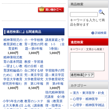
商品検索
キーワードを入力して商
品を探せます
連想検索による関連商品
詳細検索
精神薄弱児の
小・中学校教
講座家庭と学
連想検索
教育課程と教
育一貫性の問
校 1-5 （全
育資料
題―第6年報
5巻揃）
キーワード・文章から検索！
1,800円
3,800円
5,000円
精神薄弱児教
育の基本問題
教授・学習過
―望ましい教
程の分析・総
育課程編成の
合に関する研
学習能率の問
ために （東京
究―東京学芸
題―東京学芸
学芸大学教育
大学教育研究
大学教育研究
研究所年報8）
所 第12年報
所 第4年報
カテゴリー
1,000円
8,500円
3,000円
現代精神薄弱
漢方・東洋医学・針灸
児講座 全5巻
心理学・精神医学
小学5年生の教
教育のシステ
揃（教育原
心理学・精神医学雑誌
え方大事典 (日
ム化（講座教
理・指導法・