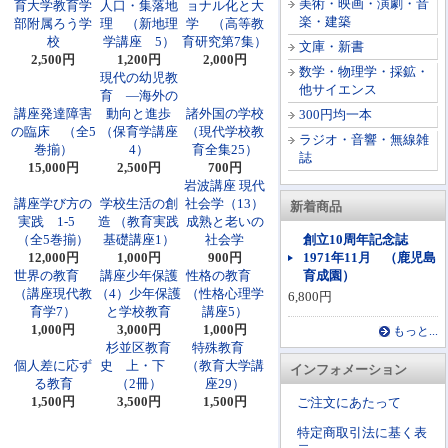
美術・映画・演劇・音
育大学教育学
人口・集落地
ョナル化と大
楽・建築
部附属ろう学
理 （新地理
学 （高等教
校
学講座 5）
育研究第7集）
文庫・新書
2,500円
1,200円
2,000円
数学・物理学・採鉱・
現代の幼児教
他サイエンス
育 ―海外の
講座発達障害
動向と進歩
諸外国の学校
300円均一本
の臨床 （全5
（保育学講座
（現代学校教
ラジオ・音響・無線雑
巻揃）
4）
育全集25）
誌
15,000円
2,500円
700円
岩波講座 現代
講座学び方の
学校生活の創
社会学（13）
新着商品
実践 1-5
造 （教育実践
成熟と老いの
（全5巻揃）
基礎講座1）
社会学
創立10周年記念誌
12,000円
1,000円
900円
1971年11月 （鹿児島
世界の教育
講座少年保護
性格の教育
育成園）
（講座現代教
（4）少年保護
（性格心理学
6,800円
育学7）
と学校教育
講座5）
1,000円
3,000円
1,000円
もっと...
杉並区教育
特殊教育
個人差に応ず
史 上・下
（教育大学講
インフォメーション
る教育
（2冊）
座29）
1,500円
3,500円
1,500円
ご注文にあたって
特定商取引法に基く表