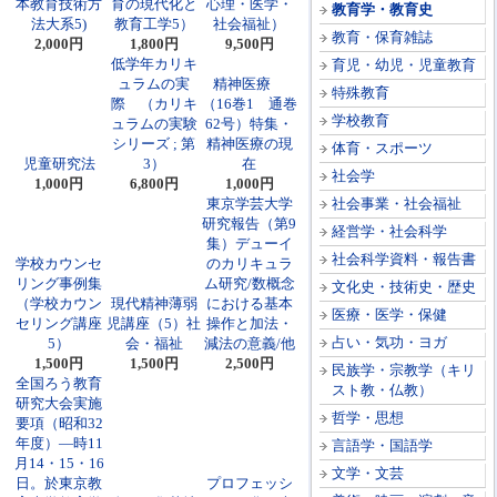
本教育技術方
育の現代化と
心理・医学・
教育学・教育史
法大系5)
教育工学5）
社会福祉）
教育・保育雑誌
2,000円
1,800円
9,500円
低学年カリキ
育児・幼児・児童教育
ュラムの実
精神医療
特殊教育
際 （カリキ
（16巻1 通巻
学校教育
ュラムの実験
62号）特集・
シリーズ ; 第
精神医療の現
体育・スポーツ
児童研究法
3）
在
社会学
1,000円
6,800円
1,000円
東京学芸大学
社会事業・社会福祉
研究報告（第9
経営学・社会科学
集）デューイ
社会科学資料・報告書
学校カウンセ
のカリキュラ
リング事例集
ム研究/数概念
文化史・技術史・歴史
（学校カウン
現代精神薄弱
における基本
医療・医学・保健
セリング講座
児講座（5）社
操作と加法・
占い・気功・ヨガ
5）
会・福祉
減法の意義/他
1,500円
1,500円
2,500円
民族学・宗教学（キリ
全国ろう教育
スト教・仏教）
研究大会実施
哲学・思想
要項（昭和32
年度）―時11
言語学・国語学
月14・15・16
文学・文芸
日。於東京教
プロフェッシ