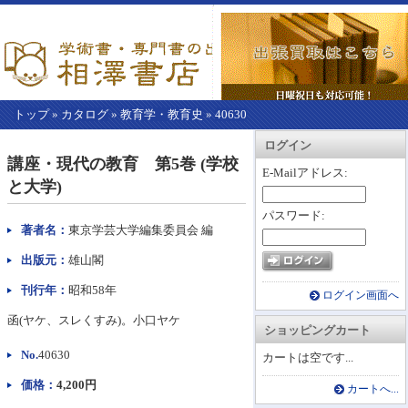
トップ
»
カタログ
»
教育学・教育史
»
40630
【こ
アカウント情報
カートを見る
レジに進む
ログイン
こ
講座・現代の教育 第5巻 (学校
か
E-Mailアドレス:
と大学)
ら
本
パスワード:
文】
著者名：
東京学芸大学編集委員会 編
出版元：
雄山閣
刊行年：
昭和58年
ログイン画面へ
函(ヤケ、スレくすみ)。小口ヤケ
ショッピングカート
No.
40630
カートは空です...
価格：
4,200円
カートへ...