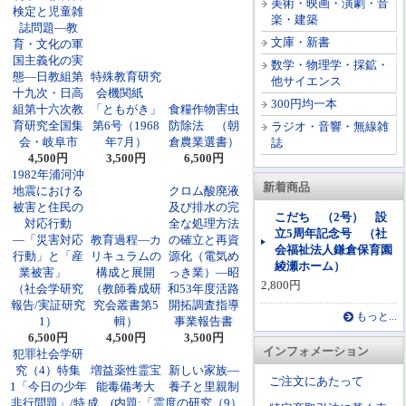
美術・映画・演劇・音
検定と児童雑
楽・建築
誌問題―教
文庫・新書
育・文化の軍
国主義化の実
数学・物理学・採鉱・
態―日教組第
特殊教育研究
他サイエンス
十九次・日高
会機関紙
300円均一本
組第十六次教
「ともがき」
食糧作物害虫
育研究全国集
第6号（1968
防除法 （朝
ラジオ・音響・無線雑
会・岐阜市
年7月）
倉農業選書）
誌
4,500円
3,500円
6,500円
1982年浦河沖
新着商品
地震における
クロム酸廃液
被害と住民の
及び排水の完
こだち （2号） 設
対応行動
全な処理方法
立5周年記念号 （社
―「災害対応
教育過程―カ
の確立と再資
会福祉法人鎌倉保育園
行動」と「産
リキュラムの
源化（電気め
綾瀬ホーム）
業被害」
構成と展開
っき業）―昭
2,800円
（社会学研究
（教師養成研
和53年度活路
報告/実証研究
究会叢書第5
開拓調査指導
もっと...
1）
輯）
事業報告書
6,500円
4,500円
3,500円
インフォメーション
犯罪社会学研
究（4）特集
増益薬性霊宝
新しい家族―
ご注文にあたって
1「今日の少年
能毒備考大
養子と里親制
非行問題」/特
成 (内題:「霊
度の研究（9）