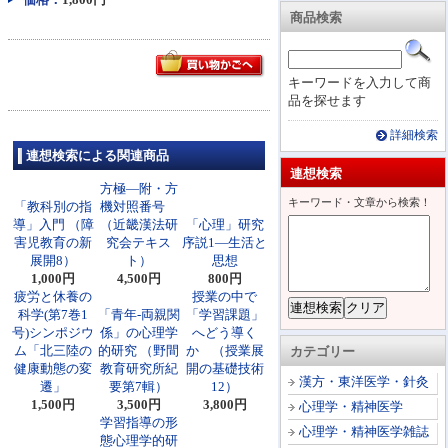
商品検索
キーワードを入力して商
品を探せます
詳細検索
連想検索による関連商品
連想検索
方極―附・方
キーワード・文章から検索！
「教科別の指
機対照番号
導」入門 （障
（近畿漢法研
「心理」研究
害児教育の新
究会テキス
序説1―生活と
展開8）
ト）
思想
1,000円
4,500円
800円
疲労と休養の
授業の中で
科学(第7巻1
「青年-両親関
「学習課題」
号)シンポジウ
係」の心理学
へどう導く
ム「北三陸の
的研究 （野間
か （授業展
カテゴリー
健康動態の変
教育研究所紀
開の基礎技術
漢方・東洋医学・針灸
遷」
要第7輯）
12）
1,500円
3,500円
3,800円
心理学・精神医学
学習指導の形
心理学・精神医学雑誌
態心理学的研