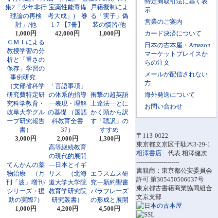
特定商取引法に基く表
集2「少年非行
宝薬性能毒備
戸籍擬制によ
示
理論の再検
考大成」) 巻
る「実子」偽
営業のご案内
討」/他
1-7 【7冊】
装の慣習/他
1,000円
42,000円
1,000円
カード決済について
ＣＭＩによる
日本の古本屋・Amazon
教授学習の分
マーケットプレイスか
析と「重さの
らの注文
保存」学習の
メールが配信されない
事例研究
方
（文部省科学
「言語事項」
研究費特定研
の体系的指導
衝撃の超英語
海外発送について
究科学教育・
―表現・理解
上達法―とに
お問い合わせ
岐阜大学グル
の基礎 （国語
かく頭から訳
ープ研究報告
科教育全書
す「聴訳」の
書）
37）
すすめ
〒113-0022
3,000円
2,000円
1,300円
東京都文京区千駄木3-29-1
高等継続教育
相澤書店
代表 相澤健次
の現代的展開
----------------------
てんかんの薬
―日本とイギ
書籍商：東京都公安委員会
物治療 （月
リス （北海
エラスムス研
許可 第305450506037号
刊「波」増刊/
道大学大学院
究―新約聖書
東京都古書籍商業協同組合
シリーズ・援
教育学研究院
パラフレーズ
文京支部
助の実際7）
研究叢書）
の形成と展開
1,000円
4,200円
4,500円