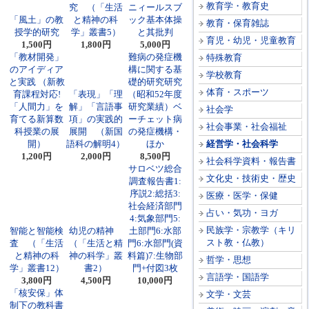
教育学・教育史
究 （「生活
ニィールスブ
「風土」の教
と精神の科
ック基本体操
教育・保育雑誌
授学的研究
学」叢書5）
と其批判
育児・幼児・児童教育
1,500円
1,800円
5,000円
「教材開発」
難病の発症機
特殊教育
のアイディア
構に関する基
学校教育
と実践 （新教
礎的研究研究
体育・スポーツ
育課程対応!
「表現」「理
（昭和52年度
「人間力」を
解」「言語事
研究業績）ベ
社会学
育てる新算数
項」の実践的
ーチェット病
社会事業・社会福祉
科授業の展
展開 （新国
の発症機構・
開）
語科の解明4）
ほか
経営学・社会科学
1,200円
2,000円
8,500円
社会科学資料・報告書
サロベツ総合
文化史・技術史・歴史
調査報告書1:
序説2:総括3:
医療・医学・保健
社会経済部門
占い・気功・ヨガ
4:気象部門5:
民族学・宗教学（キリ
智能と智能検
幼児の精神
土部門6:水部
スト教・仏教）
査 （「生活
（「生活と精
門6:水部門(資
と精神の科
神の科学」叢
料篇)7:生物部
哲学・思想
学」叢書12）
書2）
門+付図3枚
言語学・国語学
3,800円
4,500円
10,000円
「核安保」体
文学・文芸
制下の教科書