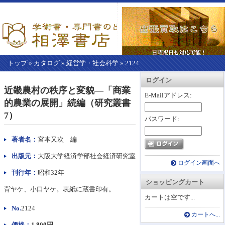
トップ
»
カタログ
»
経営学・社会科学
»
2124
【こ
アカウント情報
カートを見る
レジに進む
ログイン
こ
近畿農村の秩序と変貌―「商業
か
E-Mailアドレス:
的農業の展開」続編（研究叢書
ら
本
7）
パスワード:
文】
著者名：
宮本又次 編
出版元：
大阪大学経済学部社会経済研究室
ログイン画面へ
刊行年：
昭和32年
ショッピングカート
背ヤケ、小口ヤケ。表紙に蔵書印有。
カートは空です...
No.
2124
カートへ...
価格：
1,800円