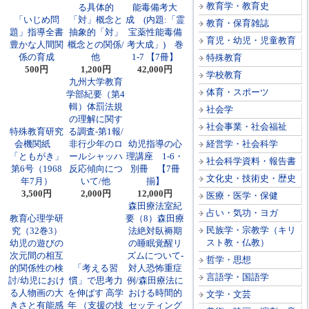
教育学・教育史
る具体的
能毒備考大
「いじめ問
「対」概念と
成 (内題:「霊
教育・保育雑誌
題」指導全書
抽象的「対」
宝薬性能毒備
育児・幼児・児童教育
豊かな人間関
概念との関係/
考大成」) 巻
係の育成
他
1-7 【7冊】
特殊教育
500円
1,200円
42,000円
学校教育
九州大学教育
体育・スポーツ
学部紀要（第4
輯）体罰法規
社会学
の理解に関す
社会事業・社会福祉
特殊教育研究
る調査-第1報/
会機関紙
非行少年のロ
幼児指導の心
経営学・社会科学
「ともがき」
ールシャッハ
理講座 1-6・
社会科学資料・報告書
第6号（1968
反応傾向につ
別冊 【7冊
文化史・技術史・歴史
年7月）
いて/他
揃】
3,500円
2,000円
12,000円
医療・医学・保健
森田療法室紀
占い・気功・ヨガ
教育心理学研
要（8）森田療
民族学・宗教学（キリ
究（32巻3）
法絶対臥褥期
スト教・仏教）
幼児の遊びの
の睡眠覚醒リ
次元間の相互
ズムについて-
哲学・思想
的関係性の検
「考える習
対人恐怖重症
言語学・国語学
討/幼児におけ
慣」で思考力
例/森田療法に
る人物画の大
を伸ばす 高学
おける時間的
文学・文芸
きさと有能感
年 （支援の技
セッティング