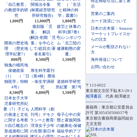
特定商取引法に基く表
「自己教育」
関係法令集
究 （「生活
示
の教授学的研
(林業経営研究
と精神の科
営業のご案内
究
所研究報告)
学」叢書5）
1,000円
12,000円
1,800円
カード決済について
復刻版「児
疲労と休養の
日本の古本屋・Amazon
童」 解説
科学(第7巻1
マーケットプレイスか
(解説-初期「児
号)シンポジウ
らの注文
開発の歴史地
童」を中心と
ム「北三陸の
メールが配信されない
理 （歴史地
して/総目次/著
健康動態の変
方
理学紀要7）
者名索引)
遷」
800円
8,500円
1,500円
海外発送について
独逸の植民地
お問い合わせ
保健政策
厚生科学叢刊
（1） （「日
（第4輯）塵埃
独医学」特輯
－衛生学滴研
道徳科学研究
〒113-0022
4号）
究
所紀要 第7号
東京都文京区千駄木3-29-1
8,500円
6,800円
3,500円
相澤書店
代表 相澤健次
日本女子大学
----------------------
児童研究所紀
書籍商：東京都公安委員会
要（7）子ども
人間科学（創
許可 第305450506037号
の発達と文化
刊号）デモク
母子心中の実
東京都古書籍商業協同組合
に関する考察
ラシーと教育/
態と家族関係
文京支部
3/自己概念の
浮浪女子少年
の健康化-保健
形成過程に関
の生態/新日本
福祉学的アプ
する縦断的研
建設と心理学/
ローチによる