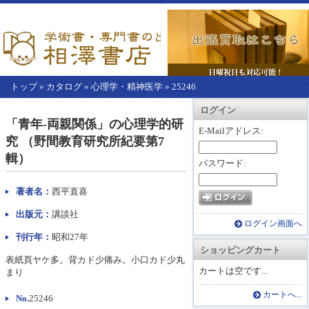
トップ
»
カタログ
»
心理学・精神医学
»
25246
【こ
アカウント情報
カートを見る
レジに進む
ログイン
こ
「青年-両親関係」の心理学的研
か
E-Mailアドレス:
究 （野間教育研究所紀要第7
ら
本
輯）
パスワード:
文】
著者名：
西平直喜
出版元：
講談社
ログイン画面へ
刊行年：
昭和27年
ショッピングカート
表紙頁ヤケ多。背カド少痛み。小口カド少丸
カートは空です...
まり
カートへ...
No.
25246