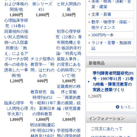
美術・映画・演劇・音
および体格の
術シリーズ
と対人関係の
楽・建築
関係/他
45）
展
文庫・新書
1,000円
1,000円
2,500円
心理臨床学研
数学・物理学・採鉱・
究（14巻4）
他サイエンス
回避傾向の強
犯罪心理学研
300円均一本
い対人恐怖症
究（22巻2）青
例への入院森
年期危機と非
ラジオ・音響・無線雑
田療法/「抱
行-仮説的非行
誌
え」によるア
論/「特異な両
プローチが関
チコク指導の
親殺人事件」
新着商品
係への依存を
教育学―「時
の背景にある
誘発した一事
間」はだれの
心的病理につ
季刊障害者問題研究(91
例/他
もの
いて/他
号・1997年11月・25巻
1,200円
600円
1,800円
3)特集・障害児教育の
近畿農村の秩
実践と授業づくり
教育研究 臨
序と変貌
1,200円
時増刊(452
―「商業的農
臨床心理学
号・昭和11年7
業の展開」続
もっと...
（人間性心理
月) 新興日本
編（研究叢書
学大系7）
の理科教育
7）
インフォメーション
1,800円
1,800円
1,800円
明治初期(慶応
ご注文にあたって
3年-明治22年)
学習指導の形
林政及び会計
態心理学的研