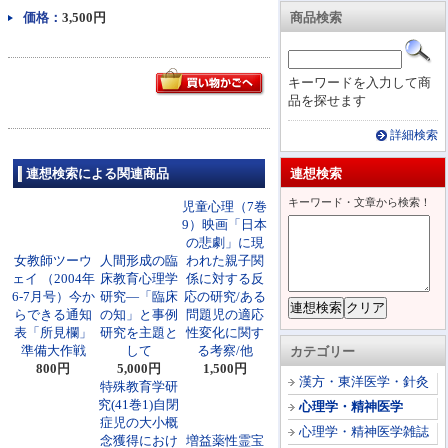
価格：
3,500円
商品検索
キーワードを入力して商
品を探せます
詳細検索
連想検索による関連商品
連想検索
キーワード・文章から検索！
児童心理（7巻
9）映画「日本
の悲劇」に現
女教師ツーウ
人間形成の臨
われた親子関
ェイ （2004年
床教育心理学
係に対する反
6-7月号）今か
研究―「臨床
応の研究/ある
らできる通知
の知」と事例
問題児の適応
表「所見欄」
研究を主題と
性変化に関す
準備大作戦
して
る考察/他
カテゴリー
800円
5,000円
1,500円
漢方・東洋医学・針灸
特殊教育学研
究(41巻1)自閉
心理学・精神医学
症児の大小概
心理学・精神医学雑誌
念獲得におけ
増益薬性霊宝