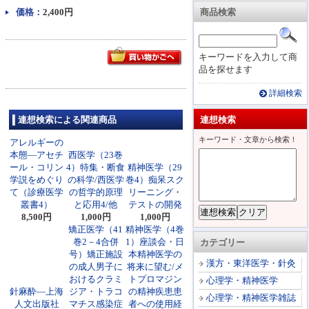
価格：
2,400円
商品検索
キーワードを入力して商
品を探せます
詳細検索
連想検索による関連商品
連想検索
キーワード・文章から検索！
アレルギーの
本態―アセチ
西医学（23巻
ール・コリン
4）特集・断食
精神医学（29
学説をめぐり
の科学/西医学
巻4）痴呆スク
て（診療医学
の哲学的原理
リーニング・
叢書4）
と応用4/他
テストの開発
8,500円
1,000円
1,000円
矯正医学（41
精神医学（4巻
巻2－4合併
1）座談会・日
カテゴリー
号）矯正施設
本精神医学の
漢方・東洋医学・針灸
の成人男子に
将来に望む/メ
おけるクラミ
トプロマジン
心理学・精神医学
針麻酔―上海
ジア・トラコ
の精神疾患患
心理学・精神医学雑誌
人文出版社
マチス感染症
者への使用経