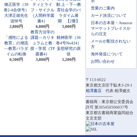
示
矯正医学（39
ティとライ
動 上・下―教
営業のご案内
巻2-4合併号）
フ・サイクル
育社会学のパ
大津正雄先生
（人間科学叢
ラダイム展
カード決済について
追悼号
書4）
開 【2冊】
日本の古本屋・Amazon
2,800円
6,800円
5,000円
マーケットプレイスか
教育方法学の
らの注文
「感性による
課題―カリキ
精神医学（36
メールが配信されない
教育」の潮流
ュラムと教
巻4号No424）
方
―教育パラダ
授・学習（TP
妄想研究の原
イムの転換
叢書4）
状
海外発送について
6,500円
3,800円
1,200円
お問い合わせ
〒113-0022
東京都文京区千駄木3-29-1
相澤書店
代表 相澤健次
----------------------
書籍商：東京都公安委員会
許可 第305450506037号
東京都古書籍商業協同組合
文京支部