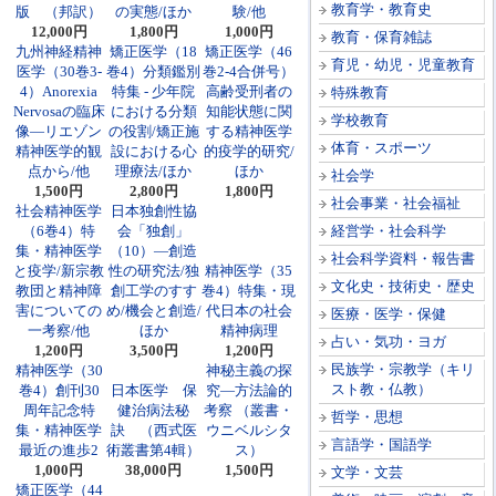
教育学・教育史
版 （邦訳）
の実態/ほか
験/他
12,000円
1,800円
1,000円
教育・保育雑誌
九州神経精神
矯正医学（18
矯正医学（46
育児・幼児・児童教育
医学（30巻3-
巻4）分類鑑別
巻2-4合併号）
4）Anorexia
特集 - 少年院
高齢受刑者の
特殊教育
Nervosaの臨床
における分類
知能状態に関
学校教育
像―リエゾン
の役割/矯正施
する精神医学
体育・スポーツ
精神医学的観
設における心
的疫学的研究/
点から/他
理療法/ほか
ほか
社会学
1,500円
2,800円
1,800円
社会事業・社会福祉
社会精神医学
日本独創性協
（6巻4）特
会「独創」
経営学・社会科学
集・精神医学
（10）―創造
社会科学資料・報告書
と疫学/新宗教
性の研究法/独
精神医学（35
文化史・技術史・歴史
教団と精神障
創工学のすす
巻4）特集・現
害についての
め/機会と創造/
代日本の社会
医療・医学・保健
一考察/他
ほか
精神病理
占い・気功・ヨガ
1,200円
3,500円
1,200円
民族学・宗教学（キリ
精神医学（30
神秘主義の探
スト教・仏教）
巻4）創刊30
日本医学 保
究―方法論的
周年記念特
健治病法秘
考察 （叢書・
哲学・思想
集・精神医学
訣 （西式医
ウニベルシタ
言語学・国語学
最近の進歩2
術叢書第4輯）
ス）
1,000円
38,000円
1,500円
文学・文芸
矯正医学（44