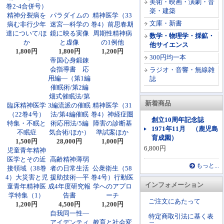
美術・映画・演劇・音
巻2-4合併号）
楽・建築
精神分裂病を
パラダイムの
精神医学（33
文庫・新書
病む非行少年
迷宮―科学の
巻4）前思春期
達について/ほ
鏡に映る実像
周期性精神病
数学・物理学・採鉱・
か
と虚像
の1例他
他サイエンス
1,800円
1,800円
1,200円
300円均一本
帝国心身鍛錬
会指導書 応
ラジオ・音響・無線雑
用編―（第1編
誌
催眠術/第2編
畑式催眠法/第
新着商品
臨床精神医学
3編流派の催眠
精神医学（31
（22巻4号）
法/第4編催眠
巻4）神経症圏
創立10周年記念誌
特集・不眠と
術応用法/5編
障害の診断基
1971年11月 （鹿児島
不眠症
気合術/ほか）
準試案ほか
育成園）
1,500円
28,000円
1,000円
6,800円
児童青年精神
医学とその近
高齢精神薄弱
もっと...
接領域（38巻
者の日常生活
公衆衛生（58
4）大災害と児
援助技術―平
巻4号）行動医
インフォメーション
童青年精神医
成4年度研究報
学へのアプロ
学特集（1）
告書
ーチ
ご注文にあたって
1,200円
4,500円
1,200円
自我同一性―
特定商取引法に基く表
アイデンティ
教育と社会変