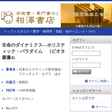
トップ
»
カタログ
»
数学・物理学・採鉱・他サイエンス
»
1655
【こ
アカウント情報
カートを見る
レジに進む
ログイン
こ
生命のダイナミクス―ホリステ
か
E-Mailアドレス:
ィック・パラダイム （ビオタ
ら
本
叢書4)
パスワード:
文】
著者名：
日本ホリスティック医学協会 /
フリッチョフ・カプラ ほか
ログイン画面へ
出版元：
柏樹社
刊行年：
1990年初版
ショッピングカート
カートは空です...
カバー（カド少スレ）
カートへ...
No.
1655