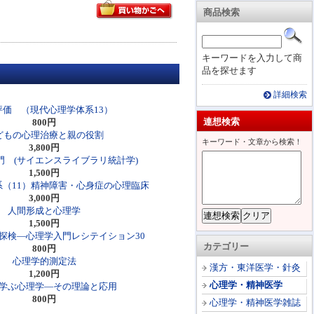
商品検索
キーワードを入力して商
品を探せます
詳細検索
評価 （現代心理学体系13）
連想検索
800円
どもの心理治療と親の役割
キーワード・文章から検索！
3,800円
門 (サイエンスライブラリ統計学)
1,500円
系（11）精神障害・心身症の心理臨床
3,000円
人間形成と心理学
1,500円
探検―心理学入門レシテイション30
カテゴリー
800円
心理学的測定法
漢方・東洋医学・針灸
1,200円
心理学・精神医学
学ぶ心理学―その理論と応用
800円
心理学・精神医学雑誌