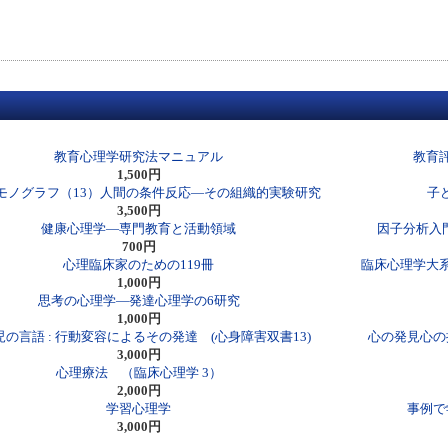
教育心理学研究法マニュアル
教育
1,500円
モノグラフ（13）人間の条件反応―その組織的実験研究
子
3,500円
健康心理学―専門教育と活動領域
因子分析入
700円
心理臨床家のための119冊
臨床心理学大
1,000円
思考の心理学―発達心理学の6研究
1,000円
の言語 : 行動変容によるその発達 (心身障害双書13)
心の発見心の
3,000円
心理療法 （臨床心理学 3）
2,000円
学習心理学
事例で
3,000円