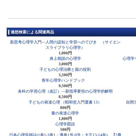
連想検索による関連商品
新思考心理学入門―人間の認知と学習へのてびき （サイエン
スライブラリ心理学）
1,000円
身上相談の心理学
心理学
3,000円
子どもの心理治療と親の役割
3,500円
青年心理学ハンドブック
9,500円
各科の学習心理（改訂）―新指導要領の心理学的解明
8,500円
子どもの発達心理 （昭和堂入門選書 13）
自閉児
800円
量の発達心理学
1,800円
心理学図説
500円
日本心理学雑誌(1巻1-3巻1・通巻1号-9号・大正13-14年) 【2冊