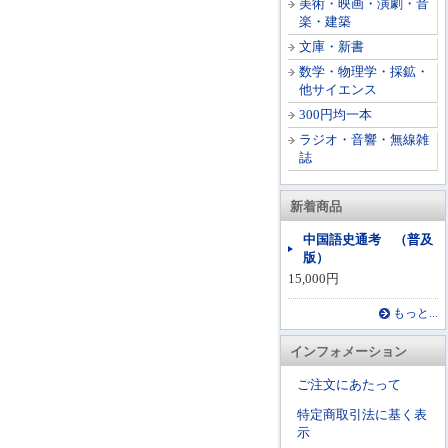
美術・映画・演劇・音
楽・建築
文庫・新書
数学・物理学・採鉱・
他サイエンス
300円均一本
ラジオ・音響・無線雑
誌
新着商品
中国語史通考 （普及
版）
15,000円
もっと...
インフォメーション
ご注文にあたって
特定商取引法に基く表
示