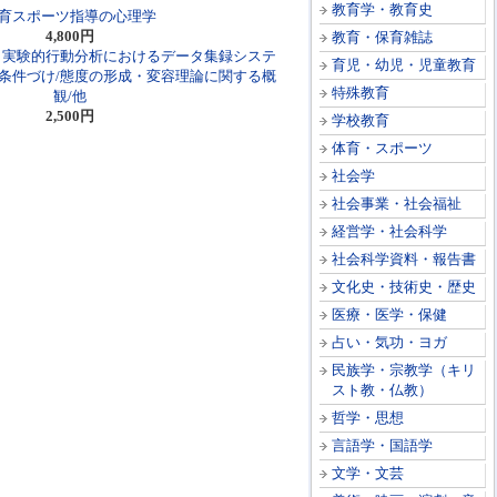
教育学・教育史
育スポーツ指導の心理学
4,800円
教育・保育雑誌
2）実験的行動分析におけるデータ集録システ
育児・幼児・児童教育
的条件づけ/態度の形成・変容理論に関する概
特殊教育
観/他
2,500円
学校教育
体育・スポーツ
社会学
社会事業・社会福祉
経営学・社会科学
社会科学資料・報告書
文化史・技術史・歴史
医療・医学・保健
占い・気功・ヨガ
民族学・宗教学（キリ
スト教・仏教）
哲学・思想
言語学・国語学
文学・文芸