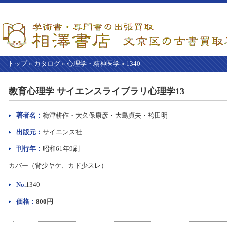
トップ
»
カタログ
»
心理学・精神医学
»
1340
【こ
こ
教育心理学 サイエンスライブラリ心理学13
か
ら
本
著者名：
梅津耕作・大久保康彦・大島貞夫・袴田明
文】
出版元：
サイエンス社
刊行年：
昭和61年9刷
カバー（背少ヤケ、カド少スレ）
No.
1340
価格：
800円