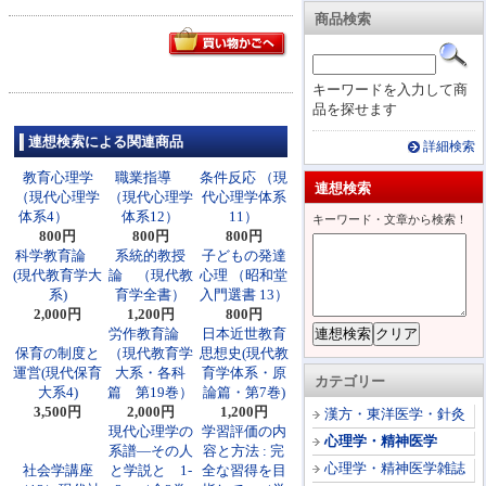
商品検索
キーワードを入力して商
品を探せます
連想検索による関連商品
詳細検索
教育心理学
職業指導
条件反応 （現
連想検索
（現代心理学
（現代心理学
代心理学体系
体系4）
体系12）
11）
キーワード・文章から検索！
800円
800円
800円
科学教育論
系統的教授
子どもの発達
(現代教育学大
論 （現代教
心理 （昭和堂
系)
育学全書）
入門選書 13）
2,000円
1,200円
800円
労作教育論
日本近世教育
保育の制度と
（現代教育学
思想史(現代教
運営(現代保育
大系・各科
育学体系・原
カテゴリー
大系4)
篇 第19巻）
論篇・第7巻)
3,500円
2,000円
1,200円
漢方・東洋医学・針灸
現代心理学の
学習評価の内
心理学・精神医学
系譜―その人
容と方法 : 完
心理学・精神医学雑誌
社会学講座
と学説と 1-
全な習得を目