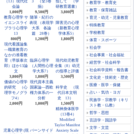
（13）現代社
3 （全3巻
指して （学
教育学・教育史
会論
揃）
研教育選書）
教育・保育雑誌
1,000円
9,500円
3,800円
教育心理学 サ
随筆・紀行の
育児・幼児・児童教育
イエンスライ
表現 （表現学
障害児の心理
特殊教育
ブラリ心理学
大系 各論
（新教育心理
学校教育
13
篇 28巻）
学体系5）
800円
1,200円
1,800円
体育・スポーツ
現代看護論集
社会学
―職業教育の
なかの准看教
社会事業・社会福祉
育（早坂泰次
臨床心理学
現代幼児教育
経営学・社会科学
郎）ほか13論
（人間性心理
全集（8）幼児
社会科学資料・報告書
文
学大系7）
の指導と評価
3,800円
1,800円
3,500円
文化史・技術史・歴史
価値の心理学
現代資本主義
医療・医学・保健
的研究 （心
国家論―西欧
科学史 （現
占い・気功・ヨガ
理学モノグラ
権力体系の一
代日本文明
フ4）
分析
史 13）
民族学・宗教学（キリ
2,000円
1,000円
1,500円
スト教・仏教）
精神身体医学
哲学・思想
（13巻4）
Modified
言語学・国語学
Taylor Manifest
文学・文芸
児童心理学 (現
バーンサイド
Anxiety Scale