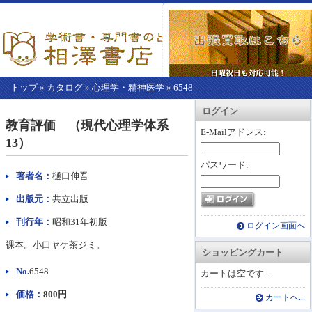
トップ
»
カタログ
»
心理学・精神医学
»
6548
【こ
アカウント情報
カートを見る
レジに進む
ログイン
こ
教育評価 （現代心理学体系
か
E-Mailアドレス:
13）
ら
本
パスワード:
文】
著者名：
樋口伸吾
出版元：
共立出版
刊行年：
昭和31年初版
ログイン画面へ
裸本。小口ヤケ茶ジミ。
ショッピングカート
No.
6548
カートは空です...
価格：
800円
カートへ...