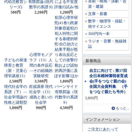
美術・映画・演劇・音
代幼児教育シ
有限群論 (現代
による不安度
楽・建築
リーズ)
数学の系譜 9)
評価の試み/他
500円
2,200円
1,200円
文庫・新書
犯罪心理学研
数学・物理学・採鉱・
究(41巻1)民家
他サイエンス
対象窃盗犯の
犯人特性に関
300円均一本
する基礎的研
ラジオ・音響・無線雑
究/自己効力と
誌
結果予期が怒
心理学モノグ
り表出反応と
子どもの発達
ラフ（13）人
しての攻撃行
新着商品
障害と教育
間の条件反応
動および認知
（新・児童心
―その組織的
的再評価に及
自立に向けて : 第37回
理学講座15）
実験研究
ぼす影響/ほか
全日本精神薄弱者育成
2,500円
3,500円
1,800円
会(手をつなぐ親の会)
現代社会学の
岩波講座 現代
バーンサイド
全国大会資料集 （手
系譜（下）―
社会学（13）
有限群論（現
をつなぐ親たち号外）
社会学理論の
成熟と老いの
代数学の系譜
3,800円
性格と諸類型
社会学
9）
1,800円
900円
4,500円
もっと...
インフォメーション
ご注文にあたって