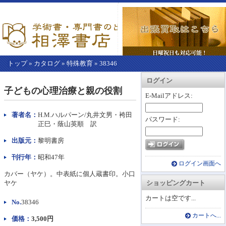
トップ
»
カタログ
»
特殊教育
»
38346
【こ
アカウント情報
カートを見る
レジに進む
ログイン
こ
子どもの心理治療と親の役割
か
E-Mailアドレス:
ら
本
著者名：
H.M.ハルパーン/丸井文男・袴田
パスワード:
文】
正巳・蔭山英順 訳
出版元：
黎明書房
刊行年：
昭和47年
ログイン画面へ
カバー（ヤケ）。中表紙に個人蔵書印。小口
ヤケ
ショッピングカート
カートは空です...
No.
38346
カートへ...
価格：
3,500円