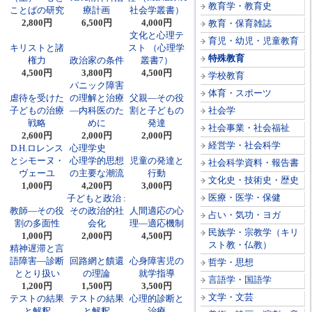
教育学・教育史
ことばの研究
療計画
社会学叢書）
2,800円
6,500円
4,000円
教育・保育雑誌
文化と心理テ
育児・幼児・児童教育
キリストと諸
スト （心理学
特殊教育
権力
政治家の条件
叢書7）
4,500円
3,800円
4,500円
学校教育
パニック障害
体育・スポーツ
虐待を受けた
の理解と治療
父親―その役
子どもの治療
―内科医のた
割と子どもの
社会学
戦略
めに
発達
社会事業・社会福祉
2,600円
2,000円
2,000円
経営学・社会科学
D.H.ロレンス
心理学史
とシモーヌ・
心理学的思想
児童の発達と
社会科学資料・報告書
ヴェーユ
の主要な潮流
行動
文化史・技術史・歴史
1,000円
4,200円
3,000円
医療・医学・保健
子どもと政治 :
教師―その役
その政治的社
人間適応の心
占い・気功・ヨガ
割の多面性
会化
理―適応機制
民族学・宗教学（キリ
1,000円
2,000円
4,500円
スト教・仏教）
精神遅滞と言
語障害―診断
回路網と饋還
心身障害児の
哲学・思想
ととり扱い
の理論
就学指導
言語学・国語学
1,200円
1,500円
3,500円
文学・文芸
テストの結果
テストの結果
心理的診断と
と解釈
と解釈
治療