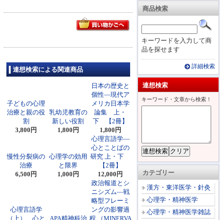
商品検索
キーワードを入力して商
品を探せます
詳細検索
連想検索による関連商品
連想検索
日本の歴史と
個性―現代ア
キーワード・文章から検索！
子どもの心理
メリカ日本学
治療と親の役
乳幼児教育の
論集 上・
割
新しい役割
下 【2冊】
3,800円
1,800円
1,800円
心理言語学―
心とことばの
慢性分裂病の
心理学の効用
研究 上・下
治療
と限界
【2冊】
カテゴリー
6,500円
1,000円
12,000円
政治報道とシ
漢方・東洋医学・針灸
ニシズム―戦
心理学・精神医学
略型フレーミ
心理言語学
ングの影響過
心理学・精神医学雑誌
（上） 心と
APA精神科治
程 （MINERVA