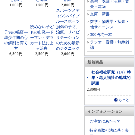
美術・映画・演劇・音
1,000円
1,500円
2,800円
楽・建築
スポーツメデ
文庫・新書
ィシンバイブ
ル―スポーツ
数学・物理学・採鉱・
読めない子ど
損傷の予防、
他サイエンス
子供の秘密―
もの出発―ド
治療、リハビ
300円均一本
幼少年期の心
ーマン・デラ
リテーション
ラジオ・音響・無線雑
の解剖と育て
カート法によ
のための最新
誌
方
る治療
のテクニック
6,500円
2,500円
2,000円
新着商品
社会福祉研究（14）特
集・老人福祉の地域的
課題
2,800円
もっと...
インフォメーション
ご注文にあたって
特定商取引法に基く表