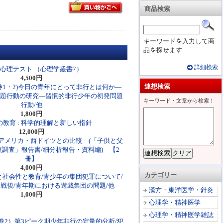
商品検索
キーワードを入力して商
品を探せます
詳細検索
心理テスト （心理学叢書7）
4,500円
連想検索
巻1・2)今日の青年にとって非行とは何か―
問題行動の研究―習慣的非行少年の初発問題
キーワード・文章から検索！
行動/他
1,800円
教育 : 科学的理解と新しい指針
12,000円
アメリカ・西ドイツとの比較 (「子供と父
調査」報告書/細分析報告・資料編) 【2
冊】
4,000円
カテゴリー
年と社会性と教育/青少年の集団犯罪について/
戦後/青年期における遊戯集団の問題/他
漢方・東洋医学・針灸
1,000円
心理学・精神医学
心理学・精神医学雑誌
巻2）第3ピーク期少年非行の定量的分析/犯