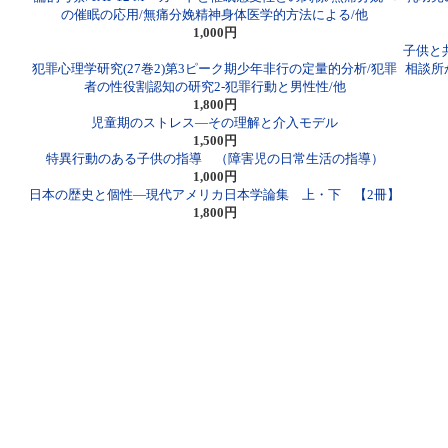
の催眠の応用/無痛分娩精神身体医学的方法による/他
1,000円
子供と
犯罪心理学研究(27巻2)第3ピーク期少年非行の定量的分析/犯罪
相談所
者の性役割認知の研究2-犯罪行動と男性性/他
1,800円
児童期のストレス―その理解と介入モデル
1,500円
特異行動のある子供の指導 （障害児の日常生活の指導）
1,000円
日本の歴史と個性―現代アメリカ日本学論集 上・下 【2冊】
1,800円