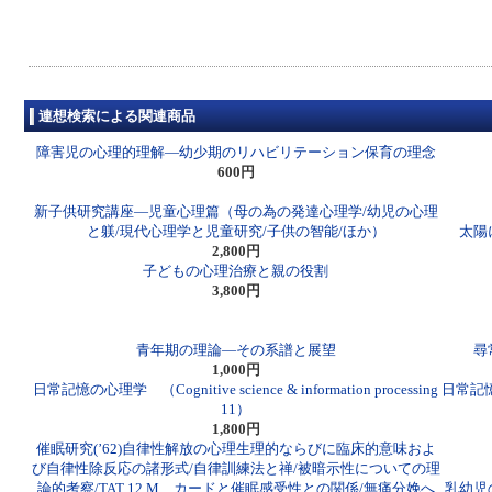
連想検索による関連商品
障害児の心理的理解―幼少期のリハビリテーション保育の理念
600円
新子供研究講座―児童心理篇（母の為の発達心理学/幼児の心理
と躾/現代心理学と児童研究/子供の智能/ほか）
太陽
2,800円
子どもの心理治療と親の役割
3,800円
青年期の理論―その系譜と展望
尋
1,000円
日常記憶の心理学 （Cognitive science & information processing
日常記憶の心
11）
1,800円
催眠研究(’62)自律性解放の心理生理的ならびに臨床的意味およ
び自律性除反応の諸形式/自律訓練法と禅/被暗示性についての理
論的考察/TAT 12 M カードと催眠感受性との関係/無痛分娩へ
乳幼児