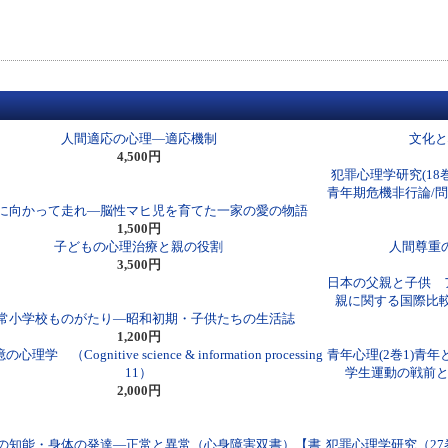
人間適応の心理―適応機制
文化と
4,500円
犯罪心理学研究(18
青年期危機非行論/
に向かって走れ―脳性マヒ児を育てた一家の愛の物語
1,500円
子どもの心理治療と親の役割
人間尊重の
3,500円
日本の父親と子供 
親に関する国際比較
常小学校ものがたり―昭和初期・子供たちの生活誌
1,200円
理学 （Cognitive science & information processing
青年心理(2巻1)青
11）
学生運動の戦前と
2,000円
の知能・身体の発達―正常と異常（心身障害双書）【書
犯罪心理学研究（27