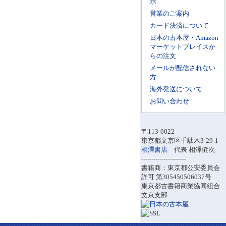
示
営業のご案内
カード決済について
日本の古本屋・Amazon
マーケットプレイスか
らの注文
メールが配信されない
方
海外発送について
お問い合わせ
〒113-0022
東京都文京区千駄木3-29-1
相澤書店
代表 相澤健次
----------------------
書籍商：東京都公安委員会
許可 第305450506037号
東京都古書籍商業協同組合
文京支部