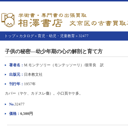
トップ
»
カタログ
»
育児・幼児・児童教育
»
32477
【こ
こ
子供の秘密―幼少年期の心の解剖と育て方
か
ら
本
著者名：
M.モンテソリー（モンテッソーリ）/鼓常良 訳
文】
出版元：
日本教文社
刊行年：
1957年
カバー（ヤケ、カドスレ傷）。小口頁ヤケ多。
No.
32477
価格：
6,500円