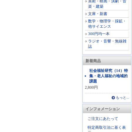
美術・映画・演劇・音
楽・建築
文庫・新書
数学・物理学・採鉱・
他サイエンス
300円均一本
ラジオ・音響・無線雑
誌
新着商品
社会福祉研究（14）特
集・老人福祉の地域的
課題
2,800円
もっと...
インフォメーション
ご注文にあたって
特定商取引法に基く表