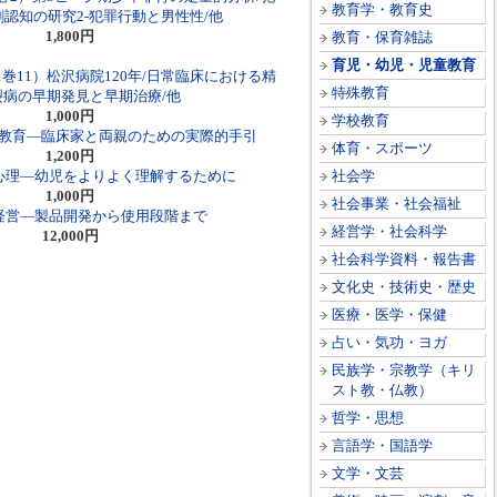
教育学・教育史
認知の研究2-犯罪行動と男性性/他
1,800円
教育・保育雑誌
育児・幼児・児童教育
1巻11）松沢病院120年/日常臨床における精
特殊教育
裂病の早期発見と早期治療/他
1,000円
学校教育
教育―臨床家と両親のための実際的手引
体育・スポーツ
1,200円
心理―幼児をよりよく理解するために
社会学
1,000円
社会事業・社会福祉
経営―製品開発から使用段階まで
経営学・社会科学
12,000円
社会科学資料・報告書
文化史・技術史・歴史
医療・医学・保健
占い・気功・ヨガ
民族学・宗教学（キリ
スト教・仏教）
哲学・思想
言語学・国語学
文学・文芸