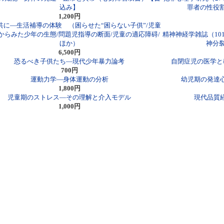
込み】
罪者の性役割
1,200円
共に―生活補導の体験 （困らせた“困らない子供”/児童
からみた少年の生態/問題児指導の断面/児童の適応障碍/
精神神経学雑誌（10
ほか）
神分
6,500円
恐るべき子供たち―現代少年暴力論考
自閉症児の医学と
700円
運動力学―身体運動の分析
幼児期の発達
1,800円
児童期のストレス―その理解と介入モデル
現代品質
1,000円