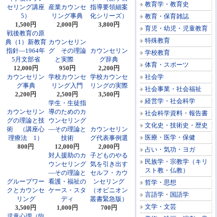
教育学・教育史
セリング講座
産業カウンセ
指導要領細案
5）
リング事典
化シリーズ）
教育・保育雑誌
1,500円
2,000円
3,800円
育児・幼児・児童教育
戦後教育の原
特殊教育
典（1）新教育
カウンセリン
指針―1964年
グ その理論
カウンセリン
学校教育
5月文部省
と実際
グ辞典
体育・スポーツ
12,000円
950円
2,200円
カウンセリン
学校カウンセ
学校カウンセ
社会学
グ事典
リング入門
リングの実際
社会事業・社会福祉
2,200円
2,500円
3,500円
経営学・社会科学
学生・生徒指
カウンセリン
導のためのカ
社会科学資料・報告書
グの理論と技
ウンセリング
文化史・技術史・歴史
術 （講座心
―その理論と
カウンセリン
医療・医学・保健
理療法 1）
技術
グ代表事例選
800円
12,000円
2,000円
占い・気功・ヨガ
対人援助のカ
子どものやる
民族学・宗教学（キリ
ウンセリング
気を引き出す
スト教・仏教）
―その理論と
セルフ・カウ
グループワー
看護・福祉の
ンセリング
哲学・思想
クとカウンセ
ケース・スタ
（オピニオン
言語学・国語学
リング
ディ
叢書緊急版）
文学・文芸
3,500円
1,000円
700円
児童心理（臨