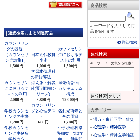
商品検索
キーワードを入力して商
品を探せます
連想検索による関連商品
詳細検索
カウンセリン
グの基礎
カウンセリン
連想検索
（カウンセリ
日本近代教育
グにおけるテ
ング論集1）
小史
ストの利用
キーワード・文章から検索！
1,500円
1,000円
1,500円
学習本位理科
の新指導法 :
カウンセリン
縮刷版・解説
新教育計画 :
グにおけるテ
付(覆刻図書シ
カリキュラム
ストの利用
リーズ)
構成
2,000円
8,800円
12,000円
カウンセリン
カテゴリー
学校カウンセ
グと心理テス
名刹光前寺と
リングの実際
ト
その周辺
漢方・東洋医学・針灸
1,200円
600円
1,200円
心理学・精神医学
学校カウンセ
中学校理科指
リング事例集
導細案 第3学
心理学・精神医学雑誌
（学校カウン
年 （新学習