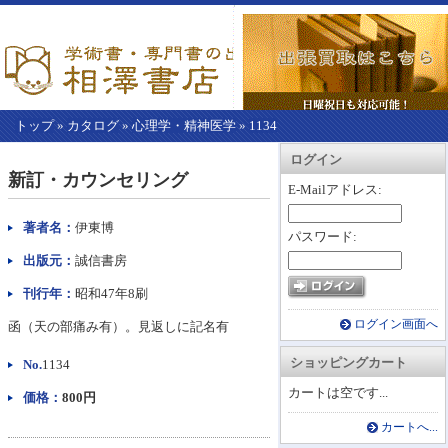
トップ
»
カタログ
»
心理学・精神医学
»
1134
【こ
アカウント情報
カートを見る
レジに進む
ログイン
こ
新訂・カウンセリング
か
E-Mailアドレス:
ら
本
著者名：
伊東博
パスワード:
文】
出版元：
誠信書房
刊行年：
昭和47年8刷
ログイン画面へ
函（天の部痛み有）。見返しに記名有
ショッピングカート
No.
1134
カートは空です...
価格：
800円
カートへ...