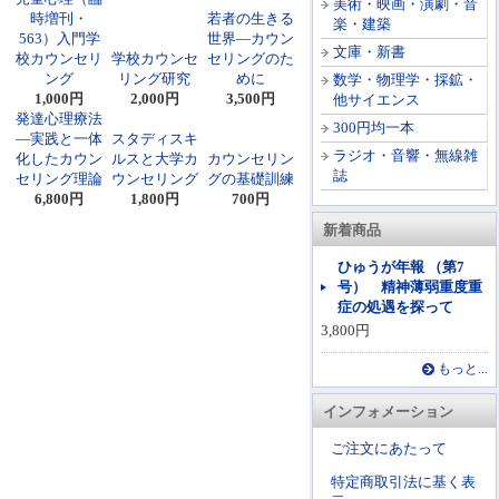
美術・映画・演劇・音
時増刊・
若者の生きる
楽・建築
563）入門学
世界―カウン
文庫・新書
校カウンセリ
学校カウンセ
セリングのた
ング
リング研究
めに
数学・物理学・採鉱・
1,000円
2,000円
3,500円
他サイエンス
発達心理療法
300円均一本
―実践と一体
スタディスキ
ラジオ・音響・無線雑
化したカウン
ルスと大学カ
カウンセリン
誌
セリング理論
ウンセリング
グの基礎訓練
6,800円
1,800円
700円
新着商品
ひゅうが年報 （第7
号） 精神薄弱重度重
症の処遇を探って
3,800円
もっと...
インフォメーション
ご注文にあたって
特定商取引法に基く表