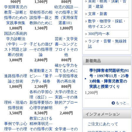
美術・映画・演劇・音
900円
1,500円
800円
楽・建築
学習障害児の
幼児の国語 ―
教育―診断と
登校拒否の相
その指導と実
文庫・新書
指導のための
談指導―親と
際（実用保育
数学・物理学・採鉱・
実践事例集
教師のために
選書10）
他サイエンス
1,000円
1,500円
1,800円
国語の系統的
300円均一本
学力診断法
芸術・文学覚
ラジオ・音響・無線雑
（中学）―テ
子どもの遊び
書―ユングと
誌
スト問題と診
―その指導理
フロイトその
断の技術
論
他
3,000円
2,800円
800円
新着商品
確かな学力を
角運動量とス
育てるために
季刊障害者問題研究(91
進路指導の理
ピン―『量子
―学習指導改
号・1997年11月・25巻
論と技術
力学』補巻
善の再出発
3)特集・障害児教育の
1,000円
2,500円
800円
実践と授業づくり
各科の学習心
大学の理念と
1,200円
理（改訂）―
実践―その体
理科・現場の
新指導要領の
験的アプロー
もっと...
指導技術
心理学的解明
チ
3,500円
8,500円
2,400円
インフォメーション
教室における
事例で学ぶ心
精神薄弱児―
ご注文にあたって
理学―その理
その指導の実
全学連―その