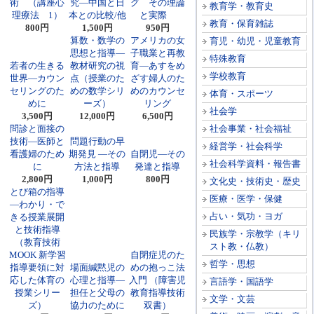
術 （講座心
究―中国と日
グ その理論
教育学・教育史
理療法 1）
本との比較/他
と実際
教育・保育雑誌
800円
1,500円
950円
算数・数学の
アメリカの女
育児・幼児・児童教育
思想と指導―
子職業と再教
特殊教育
若者の生きる
教材研究の視
育―あすをめ
学校教育
世界―カウン
点（授業のた
ざす婦人のた
セリングのた
めの数学シリ
めのカウンセ
体育・スポーツ
めに
ーズ）
リング
社会学
3,500円
12,000円
6,500円
問診と面接の
社会事業・社会福祉
技術―医師と
問題行動の早
経営学・社会科学
看護婦のため
期発見 ―その
自閉児―その
社会科学資料・報告書
に
方法と指導
発達と指導
2,800円
1,000円
800円
文化史・技術史・歴史
とび箱の指導
医療・医学・保健
―わかり・で
占い・気功・ヨガ
きる授業展開
と技術指導
民族学・宗教学（キリ
（教育技術
スト教・仏教）
MOOK 新学習
自閉症児のた
哲学・思想
指導要領に対
場面緘黙児の
めの抱っこ法
応した体育の
心理と指導―
入門 （障害児
言語学・国語学
授業シリー
担任と父母の
教育指導技術
文学・文芸
ズ）
協力のために
双書）