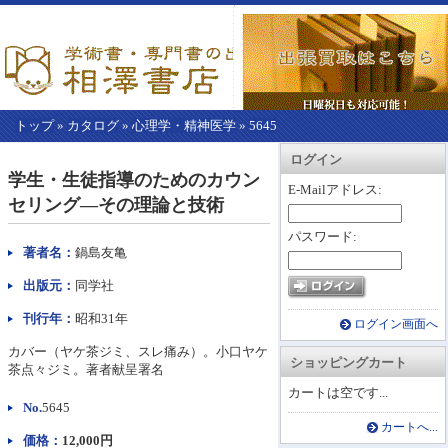
トップ
»
カタログ
»
心理学・精神医学
»
5645
【こ
アカウント情報
カートを見る
レジに進む
ログイン
こ
学生・生徒指導のためのカウン
か
E-Mailアドレス:
セリング―その理論と技術
ら
本
パスワード:
文】
著者名：
鍋島友亀
出版元：
同学社
刊行年：
昭和31年
ログイン画面へ
カバー（ヤケ茶ジミ、スレ痛み）。小口ヤケ
ショッピングカート
茶点々ジミ。著者献呈署名
カートは空です...
No.
5645
カートへ...
価格：
12,000円