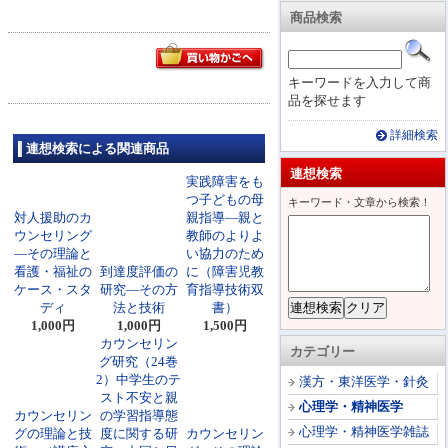
商品検索
キーワードを入力して商
品を探せます
詳細検索
連想検索による関連商品
連想検索
実践障害をも
つ子どもの母
キーワード・文章から検索！
対人援助のカ
親指導―親と
ウンセリング
教師のよりよ
―その理論と
い協力のため
看護・福祉の
到達度評価の
に（障害児教
ケース・スタ
研究―その方
育指導技術双
ディ
法と技術
書）
1,000円
1,000円
1,500円
カウンセリン
カテゴリー
グ研究（24巻
2）中学生のテ
漢方・東洋医学・針灸
スト不安と親
心理学・精神医学
カウンセリン
の学習指導態
心理学・精神医学雑誌
グの理論と技
度に関する研
カウンセリン