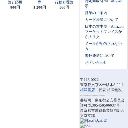
特定商取引法に基く表
論と応用
際
行動と理論
示
800円
1,200円
500円
営業のご案内
カード決済について
日本の古本屋・Amazon
マーケットプレイスか
らの注文
メールが配信されない
方
海外発送について
お問い合わせ
〒113-0022
東京都文京区千駄木3-29-1
相澤書店
代表 相澤健次
----------------------
書籍商：東京都公安委員会
許可 第305450506037号
東京都古書籍商業協同組合
文京支部