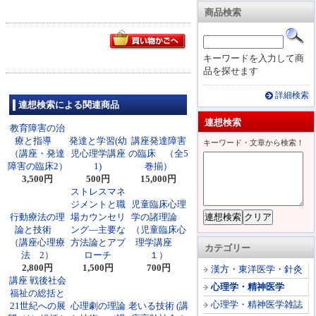
商品検索
キーワードを入力して商
品を探せます
詳細検索
連想検索による関連商品
連想検索
教育障害の治
療と指導
発達と学習(幼
講座発達障害
キーワード・文章から検索！
（講座・発達
児心理学講座
の臨床 （全5
障害の臨床2）
1)
巻揃）
3,500円
500円
15,000円
ストレスマネ
ジメントと職
児童臨床心理
行動療法の理
場カウンセリ
学の諸理論
論と技術
ング―主要な
（児童臨床心
（講座心理療
方法論とアプ
理学講座
カテゴリー
法 2）
ローチ
１）
2,800円
1,500円
700円
漢方・東洋医学・針灸
講座 戦後社会
心理学・精神医学
福祉の総括と
心理学・精神医学雑誌
21世紀への展
心理劇の理論
老いる技術 (講