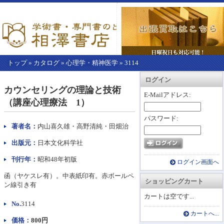
トップ
»
カタログ
»
心理学・精神医学
»
3114
【こ
アカウント情報
カートを見る
レジに進む
ログイン
こ
カウンセリングの理論と技術
か
E-Mailアドレス:
（講座心理療法 1）
ら
本
パスワード:
文】
著者名：
内山喜久雄・高野清純・田畑治
出版元：
日本文化科学社
刊行年：
昭和48年初版
ログイン画面へ
函（ヤケスレ有）。中表紙印有。赤ボールペ
ショッピングカート
ン線引き有
カートは空です...
No.
3114
カートへ...
価格：
800円