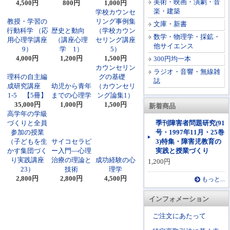
美術・映画・演劇・音
4,500円
800円
1,000円
楽・建築
学校カウンセ
教授・学習の
リング事例集
文庫・新書
行動科学 （応
歴史と動向
（学校カウン
数学・物理学・採鉱・
用心理学講座
（講座心理
セリング講座
他サイエンス
9）
学 1）
5）
4,000円
1,200円
1,500円
300円均一本
カウンセリン
ラジオ・音響・無線雑
理科の自主編
グの基礎
誌
成研究講座
幼児から青年
（カウンセリ
1-5 【5冊】
までの心理学
ング論集1）
35,000円
1,000円
1,500円
新着商品
高学年の学級
づくりと全員
季刊障害者問題研究(91
参加の授業
号・1997年11月・25巻
（子どもを生
サイコセラピ
3)特集・障害児教育の
かす集団づく
ー入門―心理
実践と授業づくり
り実践講座
治療の理論と
成功経験の心
1,200円
23）
技術
理学
2,800円
2,800円
4,500円
もっと...
インフォメーション
ご注文にあたって