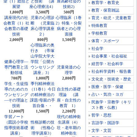
望（1）総括と
と技術 （講
座高齢社会の
教育学・教育史
展望
座心理療法4）
技術2)
教育・保育雑誌
1,800円
3,500円
500円
講座現代の社
児童の心理診
心理臨床（1巻
育児・幼児・児童教育
会教育（1）社
断 （児童臨
2）特集・分裂
特殊教育
会教育の基礎
床心理学講座
病者との心理
学校教育
技術
２）
面接
2,000円
800円
1,500円
体育・スポーツ
心理臨床の奥
社会学
行き （帝塚
山学院大学大
社会事業・社会福祉
健康心理学―
学院「公開カ
経営学・社会科学
専門教育と活
ウンセリング
児童発達の心
社会科学資料・報告書
動領域
講座」3）
理学
700円
1,000円
2,800円
文化史・技術史・歴史
学生・生徒指
季刊精神療法
医療・医学・保健
導のためのカ
（11巻1）今日
自主性の基礎
占い・気功・ヨガ
ウンセリング
の精神療法の
理論 （講
―その理論と
課題/母親の手
座・自主性の
民族学・宗教学（キリ
技術
首自傷・・
教育 1）
スト教・仏教）
12,000円
1,500円
2,200円
哲学・思想
学習ノート
現代の精神衛
（図説小学校
性格診断の技
生講座（4）
言語学・国語学
指導技術基礎
術 （性格心
壮・老年期の
文学・文芸
講座）
理学講座3）
精神衛生