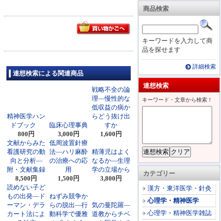
商品検索
キーワードを入力して商
品を探せます
詳細検索
連想検索による関連商品
連想検索
戦略不全の論
理―慢性的な
キーワード・文章から検索！
低収益の病か
精神医学ハン
らどう抜け出
ドブック
臨床心理事典
すか
800円
3,000円
1,600円
文献からみた
低周波置針療
看護研究の動
法―ハリ麻酔
精薄児はよく
向と分析―
の治療への応
なるか―生理
附・文献集録
用
学の立場から
カテゴリー
8,500円
1,500円
3,800円
読めない子ど
漢方・東洋医学・針灸
もの出発―ド
ねずみ競争か
心理学・精神医学
ーマン・デラ
らの脱出―行
気の曼陀羅―
心理学・精神医学雑誌
カート法によ
動科学で優雅
道教からチベ