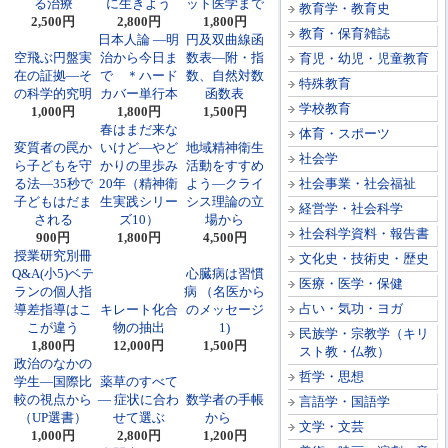
る治療
に生きよう
ット医学まで
教育学・教育史
2,500円
2,800円
1,800円
教育・保育雑誌
日本人論 ―明
円及双曲線函
空飛ぶ円盤実
治から今日ま
数表―附・指
育児・幼児・児童教育
在の証拠―そ
で ＊ハード
数、自然対数
特殊教育
の科学的究明
カバー単行本
函数表
学校教育
1,000円
1,800円
1,500円
春はまだ来な
体育・スポーツ
変質者の罠か
いけど―やど
地域精神衛生
社会学
ら子どもを守
かりの里歩み
活動をすすめ
る法―35秒で
20年（精神衛
よう―クライ
社会事業・社会福祉
子どもはだま
生実践シリー
シス理論の立
経営学・社会科学
される
ズ10）
場から
社会科学資料・報告書
900円
1,800円
4,500円
授業研究別冊
文化史・技術史・歴史
Q&A(小5)ベテ
心臓病は習慣
医療・医学・保健
ランの個人指
病 （名医から
占い・気功・ヨガ
導差指導はこ
キレート化合
のメッセージ
こが違う
物の抽出
1)
民族学・宗教学（キリ
1,800円
12,000円
1,500円
スト教・仏教）
政治のなかの
哲学・思想
学生―国際比
薬草のすべて
較の視点から
― 症状に合わ
数学者の手帳
言語学・国語学
（UP選書）
せて選ぶ
から
文学・文芸
1,000円
2,800円
1,200円