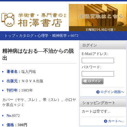
トップ
»
カタログ
»
心理学・精神医学
»
6072
【こ
アカウント情報
カートを見る
レジに進む
ログイン
こ
精神病はなおる―不治からの脱
か
E-Mailアドレス:
出
ら
本
パスワード:
文】
著者名：
塩入円祐
出版元：
ＮＯＶＡ出版
刊行年：
1985年
ログイン画面へ
カバー（ヤケ、スレ）。帯（スレ）。小口ヤ
ショッピングカート
ケ茶点々ジミ
カートは空です...
No.
6072
カートへ...
価格：
500円