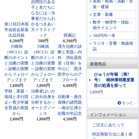
美術・映画・演劇・音
自閉症のある
楽・建築
子と友だちに
なるには―当
文庫・新書
事者だからわ
数学・物理学・採鉱・
第11回日本医
かるつきあい
他サイエンス
学会総会新薬
方イラストブ
出品目録
ック
西廂記
300円均一本
6,500円
500円
6,500円
ラジオ・音響・無線雑
川崎病
川崎病
漢方治療の診
誌
（MCLS）診
（MCLS）診
断と実践―内
断のポイント
断のポイント
科・消化器疾
と治療の実際
と治療の実際
患（症例）を
新着商品
―診断の実際
―診断の実際
中心に 西洋
からフォロー
からフォロー
医学からのア
ひゅうが年報 （第7
アップまで
アップまで
プローチ
号） 精神薄弱重度重
1,800円
2,800円
6,000円
症の処遇を探って
学校・家庭・
治療者はいか
3,800円
地域と非行防
に自分自身を
自動車・責任
止―青少年健
分析するか―
保険の諸問題
もっと...
全育成の実践
オートグノー
―南出弘博士
から
シス
在職30年記念
インフォメーション
2,000円
1,800円
4,500円
ご注文にあたって
特定商取引法に基く表