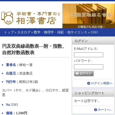
トップ
»
カタログ
»
数学・物理学・採鉱・他サイエンス
»
3583
【こ
アカウント情報
カートを見る
レジに進む
ログイン
こ
円及双曲線函数表―附・指数、
か
E-Mailアドレス:
自然対数函数表
ら
本
パスワード:
文】
著者名：
林桂一著
出版元：
岩波書店
刊行年：
昭和22年2刷
ログイン画面へ
カバー（ヤケ、カド痛み）。小口ヤケ。紙質
ショッピングカート
悪
カートは空です...
No.
3583
カートへ...
価格：
1,500円