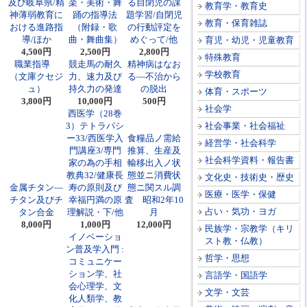
及び岐阜県/精
楽・美術・舞
る自閉児の課
教育学・教育史
神薄弱教育に
踊の指導法
題学習/自閉児
教育・保育雑誌
おける進路指
（附録・歌
の行動評定を
導/ほか
曲・舞曲集）
めぐって/他
育児・幼児・児童教育
4,500円
2,500円
2,800円
特殊教育
職業指導
競走馬の耐久
精神病はなお
学校教育
（文庫クセジ
力、速力及び
る―不治から
ュ）
持久力の発達
の脱出
体育・スポーツ
3,800円
10,000円
500円
社会学
西医学（28巻
3）テトラパシ
社会事業・社会福祉
ー33/西医学入
食糧品ノ需給
経営学・社会科学
門講座3/専門
推算、生産及
社会科学資料・報告書
家の為の手相
輸移出入ノ状
教典32/健康長
態並ニ消費状
文化史・技術史・歴史
金属チタン―
寿の原則及び
態ニ関スル調
医療・医学・保健
チタン及びチ
幸福円満の原
査 昭和2年10
占い・気功・ヨガ
タン合金
理解説・下/他
月
8,000円
1,000円
12,000円
民族学・宗教学（キリ
イノベーショ
スト教・仏教）
ン普及学入門 :
哲学・思想
コミュニケー
ション学、社
言語学・国語学
会心理学、文
文学・文芸
化人類学、教