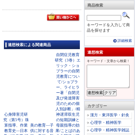
商品検索
キーワードを入力して商
品を探せます
詳細検索
連想検索による関連商品
連想検索
自閉症児教育
研究（3巻）エ
キーワード・文章から検索！
リック・ショ
プラーの自閉
児教育につい
て/ショプラ
ー、ライヒラ
ー著「自閉児
及び発達障害
児のための個
カテゴリー
人別診断」/精
心身障害児研
神遅滞双生児
漢方・東洋医学・針灸
究（第5号）珠
の短期訓練と
心理学・精神医学
算指導、作業
美の教育―子
母親指導の効
心理学・精神医学雑誌
教育史―日本
供に対する音
果/ことばのあ