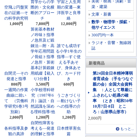
美術・映画・演劇・音
育学からの学
宇宙と人生周
楽・建築
空飛ぶ円盤実
際的・文化横
期の変遷―東
在の証拠―そ
断的アプロー
洋医学と良導
文庫・新書
の科学的究明
チ
絡
数学・物理学・採鉱・
1,000円
7,800円
12,000円
他サイエンス
算術基本教材
ノ吟味ト指導
300円均一本
ノ急所及ビ鍛
ラジオ・音響・無線雑
錬法―附・高
誰でも成功す
誌
学年応用問題
る小学1年生の
ノ骨組ト指導
指導―すぐ使
ノ急所・算術
える手あそ
新着商品
基本計算鍛錬
び、身体あそ
自閉児―その
用紙綴【箱入
び、カード付
第24回全日本精神薄弱
発達と指導
り3分冊】
き
者育成会 （手をつなぐ
800円
3,500円
600円
親の会）全国大会資料
一週間の作業
小学校理科研
集 ：人として尊厳に
曲線に就い
究（1987年6
うごきづくり
ふさわしい処遇の確
て （労働科
月）論説・自
―動けない子
率 （とき：昭和50年
学研究6巻3号
然認識を深め
への指導の介
10月7日-8日 とこ
別刷）
る理科指導/他
助
ろ：山形県山形市）
2,000円
1,200円
1,200円
2,000円
自閉性障害を
各科指導及参
考える―発達
日本煙草害虫
もっと...
観の真諦
的理解と指導
篇