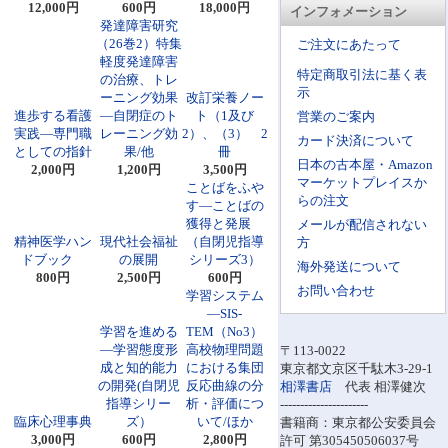
12,000円
600円
18,000円
インフォメーション
発達障害研究
（26巻2）特集
ご注文にあたって
軽度発達障害
特定商取引法に基く表
の治療、トレ
示
ーニング効果
改訂栄養ノー
進歩する看護
―自閉症のト
ト（1及び
営業のご案内
実践―専門職
レーニング効
2）、（3） 2
カード決済について
としての指針
果/他
冊
日本の古本屋・Amazon
2,000円
1,200円
3,500円
マーケットプレイスか
ことばをふや
らの注文
す―ことばの
獲得と発展
メールが配信されない
精神医学ハン
現代社会福祉
（自閉児指導
方
ドブック
の展開
シリーズ3）
海外発送について
800円
2,500円
600円
お問い合わせ
学習システム
―SIS-
学習を進める
TEM（No3）
―学習態度形
高校物理問題
〒113-0022
成と知的能力
における集団
東京都文京区千駄木3-29-1
の開発(自閉児
反応曲線の分
相澤書店
代表 相澤健次
指導シリー
析・評価につ
----------------------
臨床心理事典
ズ）
いて/ほか
書籍商：東京都公安委員会
3,000円
600円
2,800円
許可 第305450506037号