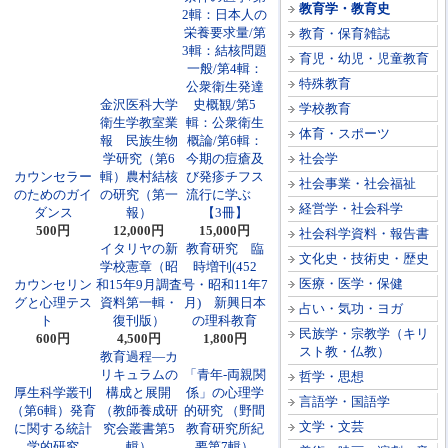
教育学・教育史
2輯：日本人の
栄養要求量/第
教育・保育雑誌
3輯：結核問題
育児・幼児・児童教育
一般/第4輯：
特殊教育
公衆衛生発達
金沢医科大学
史概観/第5
学校教育
衛生学教室業
輯：公衆衛生
体育・スポーツ
報 民族生物
概論/第6輯：
学研究（第6
今期の痘瘡及
社会学
カウンセラー
輯）農村結核
び発疹チフス
社会事業・社会福祉
のためのガイ
の研究（第一
流行に学ぶ
経営学・社会科学
ダンス
報）
【3冊】
500円
12,000円
15,000円
社会科学資料・報告書
イタリヤの新
教育研究 臨
文化史・技術史・歴史
学校憲章（昭
時増刊(452
医療・医学・保健
カウンセリン
和15年9月調査
号・昭和11年7
グと心理テス
資料第一輯・
月) 新興日本
占い・気功・ヨガ
ト
復刊版）
の理科教育
民族学・宗教学（キリ
600円
4,500円
1,800円
スト教・仏教）
教育過程―カ
リキュラムの
「青年-両親関
哲学・思想
厚生科学叢刊
構成と展開
係」の心理学
言語学・国語学
（第6輯）発育
（教師養成研
的研究 （野間
文学・文芸
に関する統計
究会叢書第5
教育研究所紀
学的研究
輯）
要第7輯）