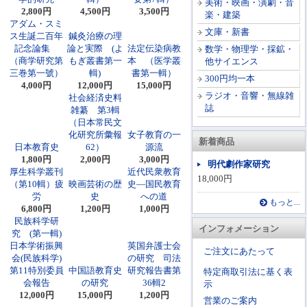
美術・映画・演劇・音
2,800円
4,500円
3,500円
楽・建築
アダム・スミ
文庫・新書
ス生誕二百年
鍼灸治療の理
記念論集
論と実際 (よ
法定伝染病教
数学・物理学・採鉱・
（商学研究第
もぎ叢書第一
本 （医学叢
他サイエンス
三巻第一號）
輯)
書第一輯）
300円均一本
4,000円
12,000円
15,000円
ラジオ・音響・無線雑
社会経済史料
誌
雑纂 第3輯
（日本常民文
化研究所彙報
女子教育の一
新着商品
日本教育史
62）
源流
1,800円
2,000円
3,000円
明代劇作家研究
厚生科学叢刊
近代民衆教育
18,000円
（第10輯）疲
映画芸術の歴
史―国民教育
労
史
への道
もっと...
6,800円
1,200円
1,000円
民族科学研
インフォメーション
究 (第一輯)
日本学術振興
英国弁護士会
ご注文にあたって
会(民族科学)
の研究 司法
第11特別委員
中国語教育史
研究報告書第
特定商取引法に基く表
会報告
の研究
36輯2
示
12,000円
15,000円
1,200円
営業のご案内