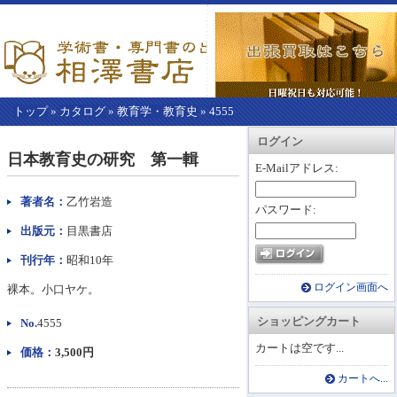
トップ
»
カタログ
»
教育学・教育史
»
4555
【こ
アカウント情報
カートを見る
レジに進む
ログイン
こ
日本教育史の研究 第一輯
か
E-Mailアドレス:
ら
本
著者名：
乙竹岩造
パスワード:
文】
出版元：
目黒書店
刊行年：
昭和10年
ログイン画面へ
裸本。小口ヤケ。
ショッピングカート
No.
4555
カートは空です...
価格：
3,500円
カートへ...