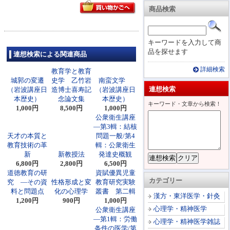
商品検索
キーワードを入力して商
品を探せます
連想検索による関連商品
詳細検索
教育学と教育
城郭の変遷
史学 乙竹岩
南蛮文学
連想検索
（岩波講座日
造博士喜寿記
（岩波講座日
本歴史）
念論文集
本歴史）
キーワード・文章から検索！
1,000円
8,500円
1,000円
公衆衛生講座
―第3輯：結核
天才の本質と
問題一般/第4
教育技術の革
輯：公衆衛生
新
新教授法
発達史概観
6,800円
2,800円
6,500円
道徳教育の研
資賦優異児童
カテゴリー
究 ―その資
性格形成と変
教育研究実験
料と問題点
化の心理学
叢書 第二輯
漢方・東洋医学・針灸
1,200円
900円
1,000円
心理学・精神医学
公衆衛生講座
―第1輯：労働
心理学・精神医学雑誌
条件の医学/第