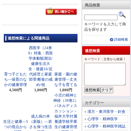
商品検索
キーワードを入力して商
品を探せます
連想検索による関連商品
詳細検索
西医学（24巻
連想検索
9）特集・西医
学体貌観測法/
キーワード・文章から検索！
健康生活大
全・後篇16/近
育つ子どもた
代経営と家庭
家庭・園の健
ち―保育のな
管理/断食の戒
康管理―丈夫
かの健康管理
め/他
な子を育てる
4,500円
1,000円
1,800円
小児の精神と
神経（39巻2）
カテゴリー
パネルディス
カッション－
漢方・東洋医学・針灸
成人病の本
福井大学付属
心理学・精神医学
生活と健康―5
（新版）―若
養護学校卒業
心理学・精神医学雑誌
つの視点から
さを保つ生活
生の健康管理