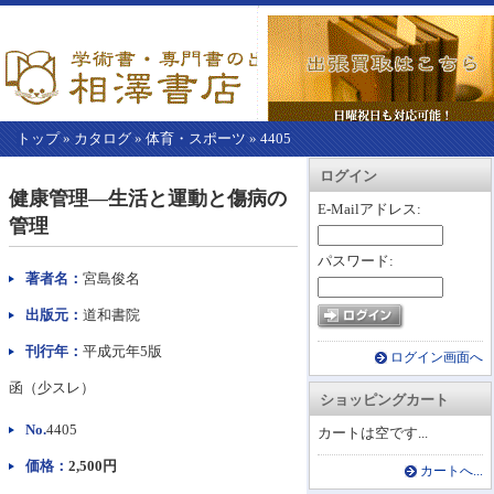
トップ
»
カタログ
»
体育・スポーツ
»
4405
【こ
アカウント情報
カートを見る
レジに進む
ログイン
こ
健康管理―生活と運動と傷病の
か
E-Mailアドレス:
管理
ら
本
パスワード:
文】
著者名：
宮島俊名
出版元：
道和書院
刊行年：
平成元年5版
ログイン画面へ
函（少スレ）
ショッピングカート
No.
4405
カートは空です...
価格：
2,500円
カートへ...