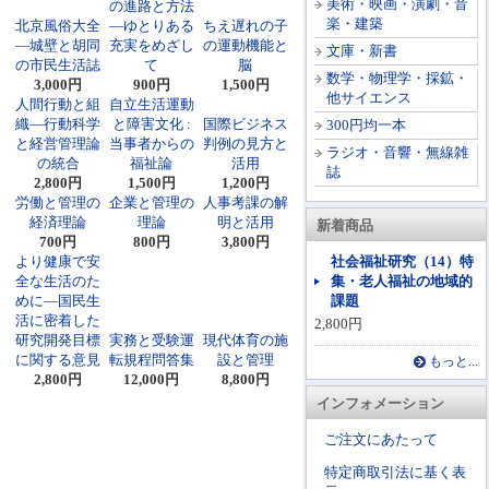
美術・映画・演劇・音
の進路と方法
楽・建築
北京風俗大全
―ゆとりある
ちえ遅れの子
―城壁と胡同
充実をめざし
の運動機能と
文庫・新書
の市民生活誌
て
脳
数学・物理学・採鉱・
3,000円
900円
1,500円
他サイエンス
人間行動と組
自立生活運動
織―行動科学
と障害文化 :
国際ビジネス
300円均一本
と経営管理論
当事者からの
判例の見方と
ラジオ・音響・無線雑
の統合
福祉論
活用
誌
2,800円
1,500円
1,200円
労働と管理の
企業と管理の
人事考課の解
経済理論
理論
明と活用
新着商品
700円
800円
3,800円
より健康で安
社会福祉研究（14）特
全な生活のた
集・老人福祉の地域的
めに―国民生
課題
活に密着した
2,800円
研究開発目標
実務と受験運
現代体育の施
に関する意見
転規程問答集
設と管理
もっと...
2,800円
12,000円
8,800円
インフォメーション
ご注文にあたって
特定商取引法に基く表