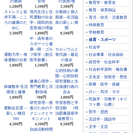
の展開
管理
の実態/他
教育学・教育史
1,200円
1,500円
1,500円
教育・保育雑誌
ストレスと欲
現代生活と住
分裂病と個人
求不満―ここ
民運動の社会
面接―生活臨
育児・幼児・児童教育
ろの健康のた
学―国民的合
床の新しい展
特殊教育
めに
意形成の理論
開
学校教育
1,500円
1,800円
8,500円
中・高年者の
体育・スポーツ
スポーツと健
社会学
康―附・ゴル
カルシウムと
運動力学―身
フ医学（創元
骨代謝―最近
社会事業・社会福祉
体運動の分析
医学新書）
の進歩
経営学・社会科学
1,800円
1,500円
8,500円
社会科学資料・報告書
公的扶助の展
開―公的扶助
文化史・技術史・歴史
健康心理学―
研究運動と生
医療・医学・保健
保健教本 生活
専門教育と活
活保護行政の
占い・気功・ヨガ
環境と健康
動領域
歩み
1,800円
700円
3,000円
民族学・宗教学（キリ
研究管理―推
学習形態と学
スト教・仏教）
運動会百選 ―
進のためのテ
習活動 （明
哲学・思想
新しい種目
クニックとマ
治図書講座学
500
ネジメント
級教育3）
言語学・国語学
4,500円
4,500円
8,500円
文学・文芸
自由活動時間