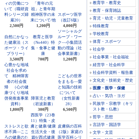
教育学・教育史
ィの労働につ
「青年の元
いて（職研資
祖」と青年期
教育・保育雑誌
料シリーズ婦
精神医学の未
スポーツ医学
育児・幼児・児童教育
雇20）
来について/他
（改訂6版）
2,500円
1,200円
4,000円
特殊教育
ソーシャルグ
学校教育
自然にかなっ
教育と医学
ループ・ワー
体育・スポーツ
た健康法（ス
（No440）特
ク―小集団活
ポーツ・ライ
集・食事と健
動の理論（社
社会学
ブラリー）
康
会事業新書）
社会事業・社会福祉
3,500円
700円
1,200円
心豊かな地域
経営学・社会科学
社会を求め
社会科学資料・報告書
て 精神障害
こどもの世界
文化史・技術史・歴史
者の社会復
をまもる―愛
帰 （心の健
と知識の技術
医療・医学・保健
康づくり地域
について
占い・気功・ヨガ
啓発推進事業
障害児と教育
（女性新書
民族学・宗教学（キリ
資料）
（岩波新書）
28）
スト教・仏教）
1,800円
300円
6,500円
西医学（23巻
哲学・思想
11）特集・皮
言語学・国語学
ストレスと欲
膚と健康/健康
皮膚病の百科
求不満―ここ
生活大全・後
（2版）家庭の
文学・文芸
ろの健康のた
篇6/西式健康
医学百科シリ