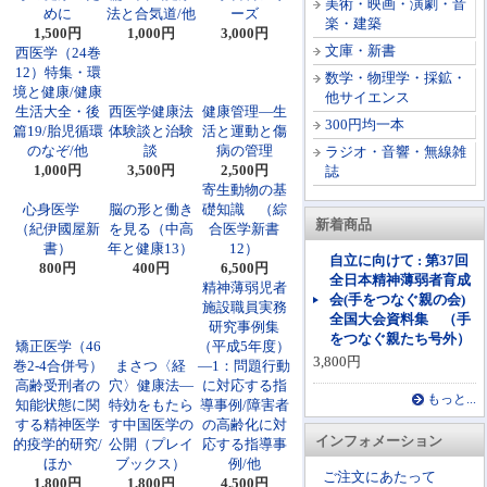
美術・映画・演劇・音
めに
法と合気道/他
ーズ
楽・建築
1,500円
1,000円
3,000円
文庫・新書
西医学（24巻
12）特集・環
数学・物理学・採鉱・
境と健康/健康
他サイエンス
生活大全・後
西医学健康法
健康管理―生
300円均一本
篇19/胎児循環
体験談と治験
活と運動と傷
のなぞ/他
談
病の管理
ラジオ・音響・無線雑
1,000円
3,500円
2,500円
誌
寄生動物の基
心身医学
脳の形と働き
礎知識 （綜
新着商品
（紀伊國屋新
を見る（中高
合医学新書
書）
年と健康13）
12）
自立に向けて : 第37回
800円
400円
6,500円
全日本精神薄弱者育成
精神薄弱児者
会(手をつなぐ親の会)
施設職員実務
全国大会資料集 （手
研究事例集
をつなぐ親たち号外）
矯正医学（46
（平成5年度）
3,800円
巻2-4合併号）
まさつ〈経
―1：問題行動
高齢受刑者の
穴〉健康法―
に対応する指
もっと...
知能状態に関
特効をもたら
導事例/障害者
する精神医学
す中国医学の
の高齢化に対
インフォメーション
的疫学的研究/
公開（プレイ
応する指導事
ほか
ブックス）
例/他
ご注文にあたって
1,800円
1,800円
4,500円