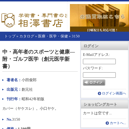
トップ
»
カタログ
»
医療・医学・保健
»
3150
【こ
アカウント情報
カートを見る
レジに進む
ログイン
こ
中・高年者のスポーツと健康―
か
E-Mailアドレス:
附・ゴルフ医学（創元医学新
ら
本
書）
パスワード:
文】
著者名：
小田俊郎
出版元：
創元社
ログイン画面へ
刊行年：
昭和42年初版
ショッピングカート
カバー（ヤケスレ）。小口ヤケ。
カートは空です...
No.
3150
カートへ...
価格：
1,500円