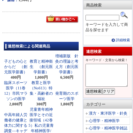
商品検索
キーワードを入力して商
品を探せます
詳細検索
連想検索による関連商品
連想検索
増補新版 針
キーワード・文章から検索！
子どもの心と
教育と精神衛
灸の理論と考
からだ （創
生 （創元医
え方（創元医
元医学新書）
学新書）
学新書）
400円
1,000円
6,500円
臨床スポーツ
教育と医学
医学（11巻
（No613）特
12）市民マラ
集・高齢者の
発育期のスポ
ソンの医学
福祉
ーツ医学
2,000円
300円
1,800円
カテゴリー
児童青年精神
漢方・東洋医学・針灸
中高年婦人労
医学とその近
働者の健康と
接領域（42巻
心理学・精神医学
体力に関する
5）私の児童青
心理学・精神医学雑誌
調査―キャデ
年精神医学/