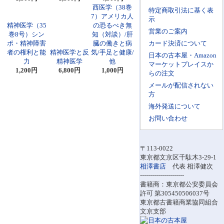
西医学（38巻
特定商取引法に基く表
7）アメリカ人
示
精神医学（35
の恐るべき無
営業のご案内
巻8号）シン
知（対談）/肝
ポ・精神障害
臓の働きと病
カード決済について
者の権利と能
精神医学と反
気/手足と健康/
日本の古本屋・Amazon
力
精神医学
他
マーケットプレイスか
1,200円
6,800円
1,000円
らの注文
メールが配信されない
方
海外発送について
お問い合わせ
〒113-0022
東京都文京区千駄木3-29-1
相澤書店
代表 相澤健次
----------------------
書籍商：東京都公安委員会
許可 第305450506037号
東京都古書籍商業協同組合
文京支部