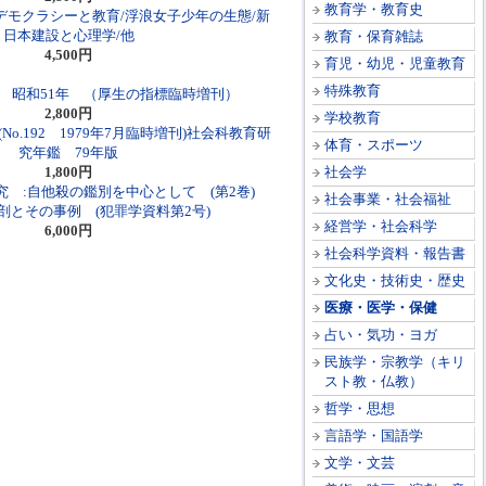
教育学・教育史
デモクラシーと教育/浮浪女子少年の生態/新
日本建設と心理学/他
教育・保育雑誌
4,500円
育児・幼児・児童教育
特殊教育
 昭和51年 （厚生の指標臨時増刊）
2,800円
学校教育
No.192 1979年7月臨時増刊)社会科教育研
体育・スポーツ
究年鑑 79年版
1,800円
社会学
究 :自他殺の鑑別を中心として (第2巻)
社会事業・社会福祉
剖とその事例 (犯罪学資料第2号)
経営学・社会科学
6,000円
社会科学資料・報告書
文化史・技術史・歴史
医療・医学・保健
占い・気功・ヨガ
民族学・宗教学（キリ
スト教・仏教）
哲学・思想
言語学・国語学
文学・文芸