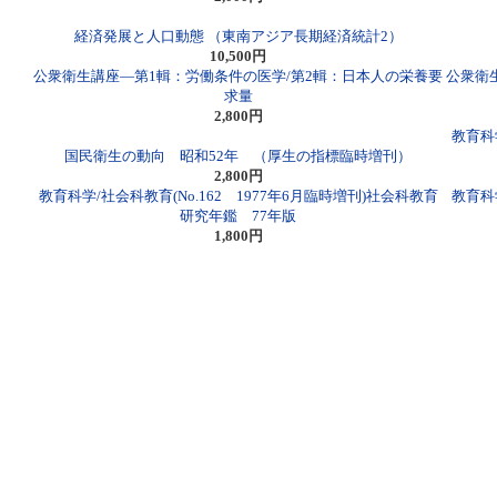
経済発展と人口動態 （東南アジア長期経済統計2）
10,500円
公衆衛生講座―第1輯：労働条件の医学/第2輯：日本人の栄養要
公衆衛
求量
2,800円
教育科学
国民衛生の動向 昭和52年 （厚生の指標臨時増刊）
2,800円
教育科学/社会科教育(No.162 1977年6月臨時増刊)社会科教育
教育科学
研究年鑑 77年版
1,800円