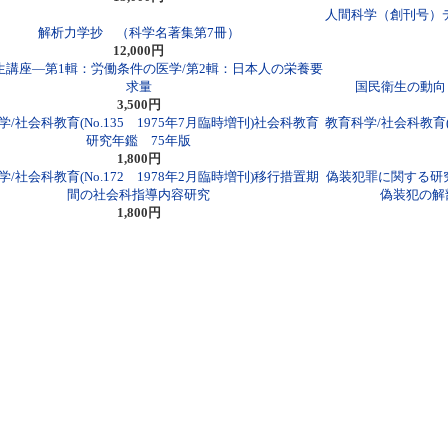
人間科学（創刊号）
解析力学抄 （科学名著集第7冊）
12,000円
生講座―第1輯：労働条件の医学/第2輯：日本人の栄養要
求量
国民衛生の動向
3,500円
/社会科教育(No.135 1975年7月臨時増刊)社会科教育
教育科学/社会科教育(
研究年鑑 75年版
1,800円
/社会科教育(No.172 1978年2月臨時増刊)移行措置期
偽装犯罪に関する研
間の社会科指導内容研究
偽装犯の解
1,800円