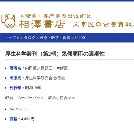
トップ
»
カタログ
»
医療・医学・保健
»
39200
【こ
こ
厚生科学叢刊（第2輯）気候順応の週期性
か
ら
本
著者名：
内田薫／梶原三：〓解題
文】
出版元：
厚生科学研究会/創元社
刊行年：
昭和19年
62頁。ペーパーバック。表紙小口頁ヤケ
No.
39200
価格：
4,800円