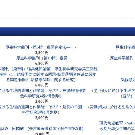
厚生科学叢刊（第5輯）疲労判定法―（）
厚生科学叢
2,800円
厚生科学叢刊（第10輯）疲労
厚生科学叢刊
6,800円
学叢刊（第5輯）強兵健民論策―厚生科学研究会第三回総
報告（1：結核予防に関する問題/筋骨薄弱者修練に関す
る問題/国民生活指導保険に関する研究）
気候順
6,800円
於ける生理的週期と作業能―その7：被服裁縫作業 （労
婦人に於ける生理的
働科学研究4巻2号別刷）
（昼間）
2,000円
於ける生理的週期と作業能―その3：延長の目測 （労働
婦人に於ける生理的
科学研究3巻1号別刷）
2,000円
現代幼児教育（Vol.
詩経 附図解 (先哲遺著漢籍国字解全書第5巻)
ら見た幼少年期の親
15,000円