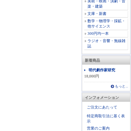
美術・映画・演劇・音
楽・建築
文庫・新書
数学・物理学・採鉱・
他サイエンス
300円均一本
ラジオ・音響・無線雑
誌
新着商品
明代劇作家研究
18,000円
もっと...
インフォメーション
ご注文にあたって
特定商取引法に基く表
示
営業のご案内