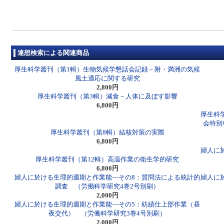
連想検索による関連商品
厚生科学叢刊（第1輯）生物気候学懇話会記録－附・満洲の気候
風土適応に関する研究
2,800円
厚生科学叢刊（第3輯）減食－人体に及ぼす影響
6,800円
厚生科
会特別
厚生科学叢刊（第8輯）結核対策の実際
6,800円
婦人に
厚生科学叢刊（第12輯）高温作業の衛生学的研究
6,800円
婦人に於ける生理的週期と作業能―その8：質問法による統計的
婦人に
調査 （労働科学研究4巻2号別刷）
2,000円
婦人に於ける生理的週期と作業能―その5：紡績仕上部作業（昼
夜交代） （労働科学研究3巻4号別刷）
2,000円