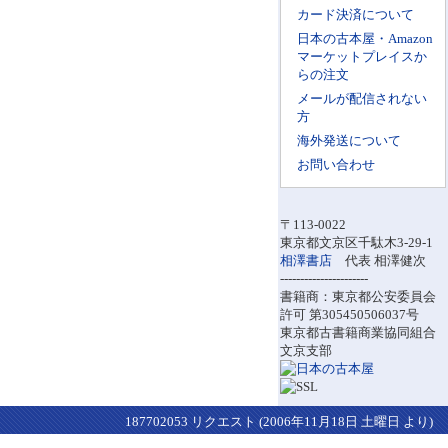
カード決済について
日本の古本屋・Amazon
マーケットプレイスか
らの注文
メールが配信されない
方
海外発送について
お問い合わせ
〒113-0022
東京都文京区千駄木3-29-1
相澤書店
代表 相澤健次
----------------------
書籍商：東京都公安委員会
許可 第305450506037号
東京都古書籍商業協同組合
文京支部
187702053 リクエスト (2006年11月18日 土曜日 より)