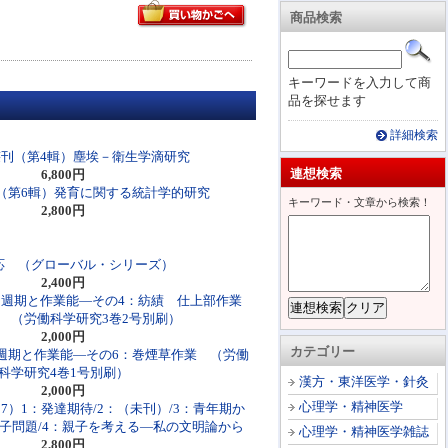
商品検索
キーワードを入力して商
品を探せます
詳細検索
刊（第4輯）塵埃－衛生学滴研究
連想検索
6,800円
（第6輯）発育に関する統計学的研究
キーワード・文章から検索！
2,800円
応 （グローバル・シリーズ）
2,400円
週期と作業能―その4：紡績 仕上部作業
 （労働科学研究3巻2号別刷）
2,000円
カテゴリー
週期と作業能―その6：巻煙草作業 （労働
科学研究4巻1号別刷）
漢方・東洋医学・針灸
2,000円
心理学・精神医学
17）1：発達期待/2：（未刊）/3：青年期か
子問題/4：親子を考える―私の文明論から
心理学・精神医学雑誌
2,800円