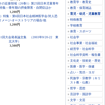
教育学・教育史
の近接領域（26巻1）第25回日本児童青年
特集―青年期の摂食障害・自閉症ほか
教育・保育雑誌
1,200円
育児・幼児・児童教育
3）特集・第6回日本社会精神医学会/対人恐
特殊教育
イメージ-オーストラリアの場合/他
1,200円
学校教育
体育・スポーツ
回大会発表論文集 （2003年9/20-22 東
社会学
北大学）
社会事業・社会福祉
3,500円
経営学・社会科学
社会科学資料・報告書
文化史・技術史・歴史
医療・医学・保健
占い・気功・ヨガ
民族学・宗教学（キリ
スト教・仏教）
哲学・思想
言語学・国語学
文学・文芸