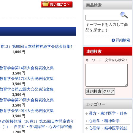
商品検索
キーワードを入力して商
品を探せます
詳細検索
巻12）第90回日本精神神経学会総会特集4
連想検索
1,000円
キーワード・文章から検索！
教育学会第14回大会発表論文集
3,500円
教育学会第17回大会発表論文集
3,500円
教育学会第22回大会発表論文集
3,500円
教育学会第29回大会発表論文集
カテゴリー
3,500円
教育学会第40回大会発表論文集
漢方・東洋医学・針灸
3,500円
心理学・精神医学
の近接領域（36巻1）第35回日本児童青年
（1）―自閉症・学習障害・心因性障害他
心理学・精神医学雑誌
1,200円