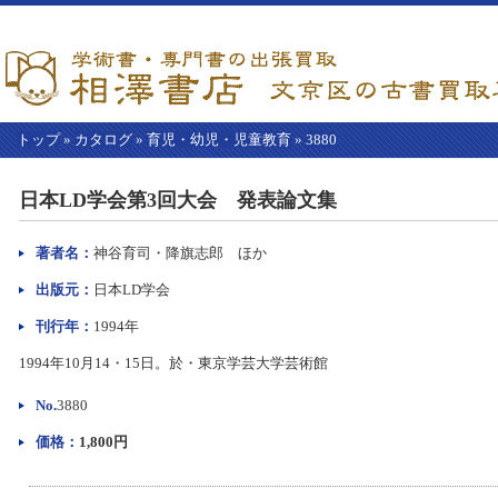
トップ
»
カタログ
»
育児・幼児・児童教育
»
3880
【こ
こ
日本LD学会第3回大会 発表論文集
か
ら
本
著者名：
神谷育司・降旗志郎 ほか
文】
出版元：
日本LD学会
刊行年：
1994年
1994年10月14・15日。於・東京学芸大学芸術館
No.
3880
価格：
1,800円