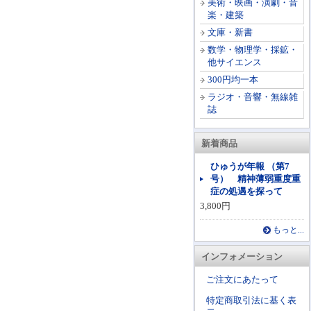
美術・映画・演劇・音
楽・建築
文庫・新書
数学・物理学・採鉱・
他サイエンス
300円均一本
ラジオ・音響・無線雑
誌
新着商品
ひゅうが年報 （第7
号） 精神薄弱重度重
症の処遇を探って
3,800円
もっと...
インフォメーション
ご注文にあたって
特定商取引法に基く表