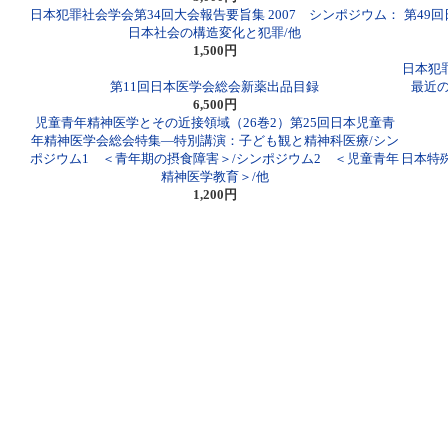
日本犯罪社会学会第34回大会報告要旨集 2007 シンポジウム：
第49
日本社会の構造変化と犯罪/他
1,500円
日本犯罪
第11回日本医学会総会新薬出品目録
最近
6,500円
児童青年精神医学とその近接領域（26巻2）第25回日本児童青
年精神医学会総会特集―特別講演：子ども観と精神科医療/シン
ポジウム1 ＜青年期の摂食障害＞/シンポジウム2 ＜児童青年
日本特殊
精神医学教育＞/他
1,200円