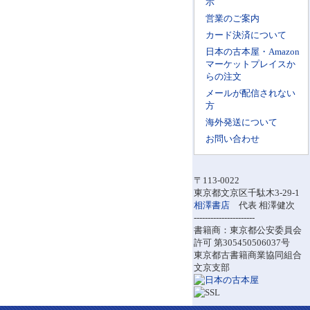
示
営業のご案内
カード決済について
日本の古本屋・Amazon
マーケットプレイスか
らの注文
メールが配信されない
方
海外発送について
お問い合わせ
〒113-0022
東京都文京区千駄木3-29-1
相澤書店
代表 相澤健次
----------------------
書籍商：東京都公安委員会
許可 第305450506037号
東京都古書籍商業協同組合
文京支部