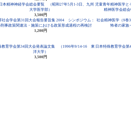
回日本精神神経学会総会要覧 （昭和27年5月1-3日、九州
児童青年精神医学とそ
大学医学部）
精神医学会総会
3,500円
社会学会第31回大会報告要旨集 2004 シンポジウム：
社会精神医学（9巻
の刑事政策関連法・施策における政策形成過程の再検討
怖者の家族
1,200円
教育学会第34回大会発表論文集 （1996年9/14-16 東
日本特殊教育学会第41
洋大学）
3,500円