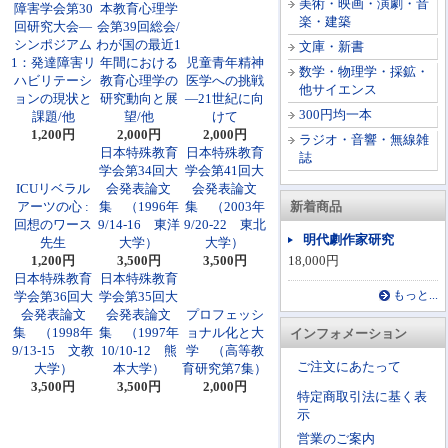
美術・映画・演劇・音
障害学会第30
本教育心理学
楽・建築
回研究大会―
会第39回総会/
シンポジアム
わが国の最近1
文庫・新書
1：発達障害リ
年間における
児童青年精神
数学・物理学・採鉱・
ハビリテーシ
教育心理学の
医学への挑戦
他サイエンス
ョンの現状と
研究動向と展
―21世紀に向
300円均一本
課題/他
望/他
けて
1,200円
2,000円
2,000円
ラジオ・音響・無線雑
日本特殊教育
日本特殊教育
誌
学会第34回大
学会第41回大
ICUリベラル
会発表論文
会発表論文
アーツの心 :
集 （1996年
集 （2003年
新着商品
回想のワース
9/14-16 東洋
9/20-22 東北
明代劇作家研究
先生
大学）
大学）
1,200円
3,500円
3,500円
18,000円
日本特殊教育
日本特殊教育
学会第36回大
学会第35回大
もっと...
会発表論文
会発表論文
プロフェッシ
集 （1998年
集 （1997年
ョナル化と大
インフォメーション
9/13-15 文教
10/10-12 熊
学 （高等教
ご注文にあたって
大学）
本大学）
育研究第7集）
3,500円
3,500円
2,000円
特定商取引法に基く表
示
営業のご案内