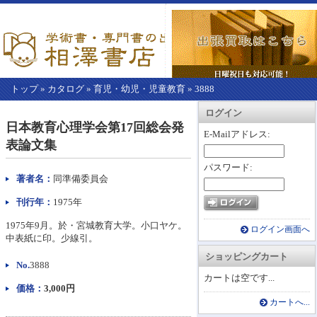
トップ
»
カタログ
»
育児・幼児・児童教育
»
3888
【こ
アカウント情報
カートを見る
レジに進む
ログイン
こ
日本教育心理学会第17回総会発
か
E-Mailアドレス:
表論文集
ら
本
パスワード:
文】
著者名：
同準備委員会
刊行年：
1975年
1975年9月。於・宮城教育大学。小口ヤケ。
ログイン画面へ
中表紙に印。少線引。
ショッピングカート
No.
3888
カートは空です...
価格：
3,000円
カートへ...