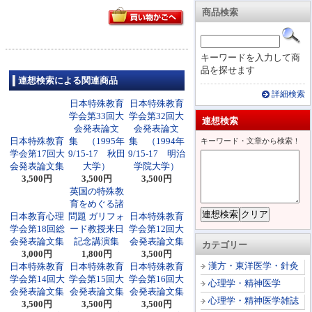
商品検索
キーワードを入力して商
品を探せます
連想検索による関連商品
詳細検索
日本特殊教育
日本特殊教育
学会第33回大
学会第32回大
連想検索
会発表論文
会発表論文
日本特殊教育
集 （1995年
集 （1994年
キーワード・文章から検索！
学会第17回大
9/15-17 秋田
9/15-17 明治
会発表論文集
大学）
学院大学）
3,500円
3,500円
3,500円
英国の特殊教
育をめぐる諸
日本教育心理
問題 ガリフォ
日本特殊教育
学会第18回総
ード教授来日
学会第12回大
会発表論文集
記念講演集
会発表論文集
カテゴリー
3,000円
1,800円
3,500円
漢方・東洋医学・針灸
日本特殊教育
日本特殊教育
日本特殊教育
学会第14回大
学会第15回大
学会第16回大
心理学・精神医学
会発表論文集
会発表論文集
会発表論文集
心理学・精神医学雑誌
3,500円
3,500円
3,500円