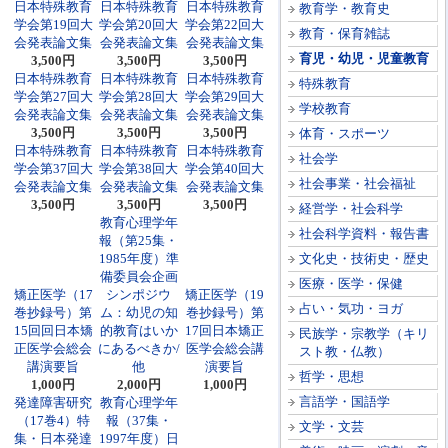
日本特殊教育
日本特殊教育
日本特殊教育
教育学・教育史
学会第19回大
学会第20回大
学会第22回大
教育・保育雑誌
会発表論文集
会発表論文集
会発表論文集
育児・幼児・児童教育
3,500円
3,500円
3,500円
日本特殊教育
日本特殊教育
日本特殊教育
特殊教育
学会第27回大
学会第28回大
学会第29回大
学校教育
会発表論文集
会発表論文集
会発表論文集
3,500円
3,500円
3,500円
体育・スポーツ
日本特殊教育
日本特殊教育
日本特殊教育
社会学
学会第37回大
学会第38回大
学会第40回大
社会事業・社会福祉
会発表論文集
会発表論文集
会発表論文集
3,500円
3,500円
3,500円
経営学・社会科学
教育心理学年
社会科学資料・報告書
報（第25集・
1985年度）準
文化史・技術史・歴史
備委員会企画
医療・医学・保健
矯正医学（17
シンポジウ
矯正医学（19
占い・気功・ヨガ
巻抄録号）第
ム：幼児の知
巻抄録号）第
15回回日本矯
的教育はいか
17回日本矯正
民族学・宗教学（キリ
正医学会総会
にあるべきか/
医学会総会講
スト教・仏教）
講演要旨
他
演要旨
哲学・思想
1,000円
2,000円
1,000円
言語学・国語学
発達障害研究
教育心理学年
（17巻4）特
報（37集・
文学・文芸
集・日本発達
1997年度）日