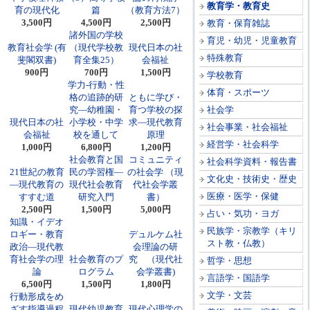
教育学・教育史
育の現代化
篇
（教育方法7）
3,500円
4,500円
2,500円
教育・保育雑誌
諸外国の学校
育児・幼児・児童教育
教育社会学 (有
（現代学校教
現代日本の社
特殊教育
斐閣双書)
育全集25）
会福祉
900円
700円
1,500円
学校教育
学力-行動・性
体育・スポーツ
格の追跡的研
ともに学び・
究―幼稚園・
育つ学校の探
社会学
現代日本の社
小学校・中学
求―現代教育
社会事業・社会福祉
会福祉
校を通して
原理
経営学・社会科学
1,000円
6,800円
1,200円
社会教育と国
コミュニティ
社会科学資料・報告書
21世紀の教育
民の学習権―
の社会学 （現
文化史・技術史・歴史
―現代教育の
現代社会教育
代社会学叢
医療・医学・保健
すすむ道
研究入門
書）
2,500円
1,500円
5,000円
占い・気功・ヨガ
知識・イデオ
民族学・宗教学（キリ
ロギー・教育
デュルケム社
スト教・仏教）
政治―現代教
会理論の研
育社会学の理
社会教育のプ
究 （現代社
哲学・思想
論
ログラム
会学叢書)
言語学・国語学
6,500円
1,500円
1,800円
文学・文芸
行動形成をめ
ざす指導過程
現代幼児教育
現代心理学の