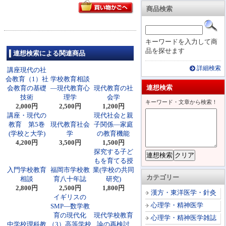
商品検索
キーワードを入力して商
品を探せます
連想検索による関連商品
詳細検索
講座現代の社
会教育（1）社
学校教育相談
連想検索
会教育の基礎
―現代教育心
現代教育の社
技術
理学
会学
キーワード・文章から検索！
2,000円
2,500円
1,200円
講座・現代の
現代社会と親
教育 第5巻
現代教育社会
子関係―家庭
(学校と大学)
学
の教育機能
4,200円
3,500円
1,500円
探究する子ど
もを育てる授
入門学校教育
福岡市学校教
業(学校の共同
カテゴリー
相談
育八十年誌
研究)
2,800円
2,500円
1,800円
漢方・東洋医学・針灸
イギリスの
心理学・精神医学
SMP―数学教
育の現代化
現代学校教育
心理学・精神医学雑誌
中学校理科教
（3）高等学校
論の再検討