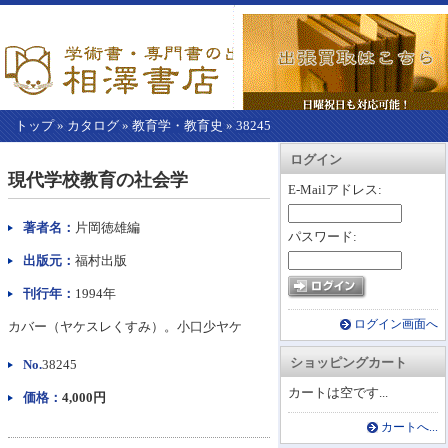
トップ
»
カタログ
»
教育学・教育史
»
38245
【こ
アカウント情報
カートを見る
レジに進む
ログイン
こ
現代学校教育の社会学
か
E-Mailアドレス:
ら
本
著者名：
片岡徳雄編
パスワード:
文】
出版元：
福村出版
刊行年：
1994年
ログイン画面へ
カバー（ヤケスレくすみ）。小口少ヤケ
ショッピングカート
No.
38245
カートは空です...
価格：
4,000円
カートへ...