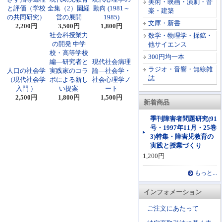
美術・映画・演劇・音
と評価（学校
全集（2）園経
動向 (1981～
楽・建築
の共同研究）
営の展開
1985)
文庫・新書
2,200円
3,500円
1,800円
社会科授業力
数学・物理学・採鉱・
の開発 中学
他サイエンス
校・高等学校
300円均一本
編―研究者と
現代社会病理
ラジオ・音響・無線雑
人口の社会学
実践家のコラ
論―社会学・
誌
（現代社会学
ボによる新し
社会心理学ノ
入門 ）
い提案
ート
2,500円
1,800円
1,500円
新着商品
季刊障害者問題研究(91
号・1997年11月・25巻
3)特集・障害児教育の
実践と授業づくり
1,200円
もっと...
インフォメーション
ご注文にあたって