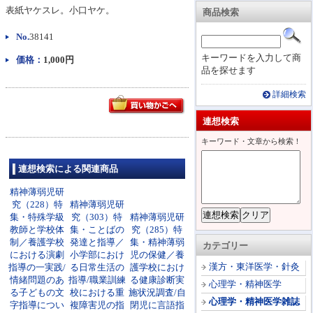
表紙ヤケスレ。小口ヤケ。
商品検索
No.
38141
キーワードを入力して商
価格：
1,000円
品を探せます
詳細検索
連想検索
キーワード・文章から検索！
連想検索による関連商品
精神薄弱児研
究（228）特
精神薄弱児研
集・特殊学級
究（303）特
精神薄弱児研
教師と学校体
集・ことばの
究（285）特
制／養護学校
発達と指導／
集・精神薄弱
カテゴリー
における演劇
小学部におけ
児の保健／養
漢方・東洋医学・針灸
指導の一実践/
る日常生活の
護学校におけ
情緒問題のあ
指導/職業訓練
る健康診断実
心理学・精神医学
る子どもの文
校における重
施状況調査/自
心理学・精神医学雑誌
字指導につい
複障害児の指
閉児に言語指