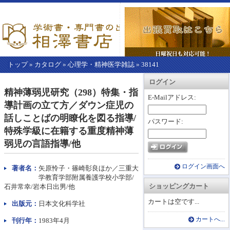
トップ
»
カタログ
»
心理学・精神医学雑誌
»
38141
【こ
アカウント情報
カートを見る
レジに進む
ログイン
こ
精神薄弱児研究（298）特集・指
か
E-Mailアドレス:
導計画の立て方／ダウン症児の
ら
本
話しことばの明瞭化を図る指導/
パスワード:
文】
特殊学級に在籍する重度精神薄
弱児の言語指導/他
ログイン画面へ
著者名：
矢原怜子・篠崎彰良ほか／三重大
学教育学部附属養護学校小学部/
ショッピングカート
石井常幸/岩本日出男/他
カートは空です...
出版元：
日本文化科学社
カートへ...
刊行年：
1983年4月