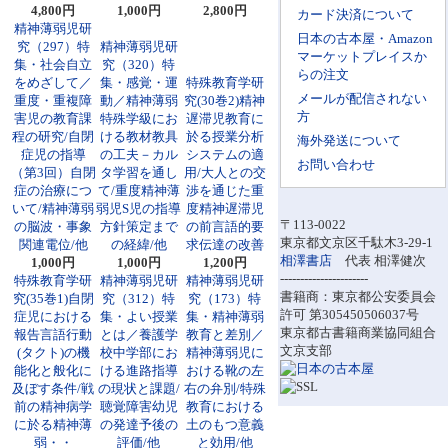
4,800円
1,000円
2,800円
カード決済について
精神薄弱児研
日本の古本屋・Amazon
究（297）特
精神薄弱児研
マーケットプレイスか
集・社会自立
究（320）特
らの注文
をめざして／
集・感覚・運
特殊教育学研
メールが配信されない
重度・重複障
動／精神薄弱
究(30巻2)精神
方
害児の教育課
特殊学級にお
遅滞児教育に
程の研究/自閉
ける教材教具
於る授業分析
海外発送について
症児の指導
の工夫－カル
システムの適
お問い合わせ
（第3回）自閉
タ学習を通し
用/大人との交
症の治療につ
て/重度精神薄
渉を通じた重
いて/精神薄弱
弱児S児の指導
度精神遅滞児
〒113-0022
の脳波・事象
方針策定まで
の前言語的要
東京都文京区千駄木3-29-1
関連電位/他
の経緯/他
求伝達の改善
相澤書店
代表 相澤健次
1,000円
1,000円
1,200円
----------------------
特殊教育学研
精神薄弱児研
精神薄弱児研
書籍商：東京都公安委員会
究(35巻1)自閉
究（312）特
究（173）特
許可 第305450506037号
症児における
集・よい授業
集・精神薄弱
東京都古書籍商業協同組合
報告言語行動
とは／養護学
教育と差別／
文京支部
(タクト)の機
校中学部にお
精神薄弱児に
能化と般化に
ける進路指導
おける靴の左
及ぼす条件/戦
の現状と課題/
右の弁別/特殊
前の精神病学
聴覚障害幼児
教育における
に於る精神薄
の発達予後の
土のもつ意義
弱・・
評価/他
と効用/他