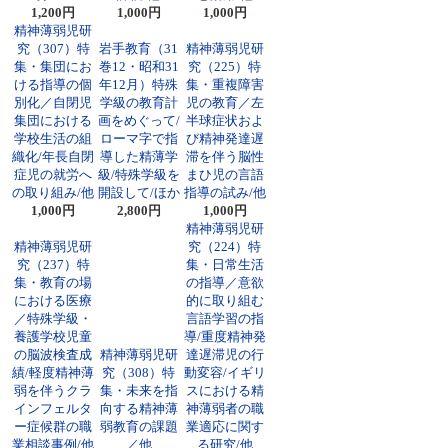
1,200円
1,000円
1,000円
精神薄弱児研
究（307）特
岩手教育（31
精神薄弱児研
集・集団にお
巻12・昭和31
究（225）特
ける指導の個
年12月）特殊
集・重複障害
別化／自閉児
学級の教育計
児の教育／左
集団における
画をめぐって/
半球症状およ
学校生活の組
ローマ字で指
び精神発達遅
織化/年長自閉
導した精薄学
滞を伴う脳性
症児の就労へ
級/特殊学級を
まひ児の言語
の取り組み/他
開設して/ほか
指導の試み/他
1,000円
2,800円
1,000円
精神薄弱児研
精神薄弱児研
究（224）特
究（237）特
集・日常生活
集・教育の場
の指導／意欲
における医療
的に取り組む
／特殊学級・
言語学習の指
養護学校児童
導/重度精神発
の脳波検査成
精神薄弱児研
達遅滞児の行
績/軽度精神薄
究（308）特
動変容/イギリ
弱を伴うクラ
集・未来を指
スにおける精
インフェルタ
向する精神薄
神薄弱者の職
ー症候群の職
弱教育の課題
業適応に関す
業相談事例/他
／他
る研究/他