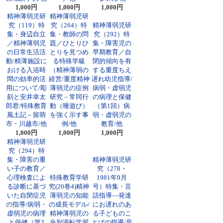
1,000円
1,000円
1,000円
精神薄弱児研
精神薄弱児研
究（119）特
究（264）特
精神薄弱児研
集・身辺自立
集・教師の問
究（292）特
／精神薄弱児
題／ひとりひ
集・障害児の
の日常生活活
とりを見つめ
早期教育／自
動/精薄施設に
る特殊学級
閉的傾向を有
おける入浴時
（精神薄弱の
する重度ちえ
間の効率的活
経営/重度精神
遅れ幼児指導/
用について/彫
薄弱児の症例
病弱・虚弱児
刻と安井幸太
研究－常同行
の病理と保健
郎君/特殊教育
動（唾遊び）
（第1回）病
風土記－留萌
を強く示す事
弱・虚弱児の
市・川越市/他
例/他
教育/他
1,000円
1,000円
1,000円
精神薄弱児研
究（294）特
集・障害の重
精神薄弱児研
い子の教育／
究（278・
心理検査によ
特殊教育学研
1981年9月
る診断に基づ
究(20巻4)精神
号）特集・言
いた自閉症児
薄弱児の知能
語指導―発達
の指導/病弱・
の成長モデル/
にお遅れのあ
虚弱児の病理
精神薄弱児の
る子どものこ
と保健（第3
弁別逆転学習
とばの指導/音