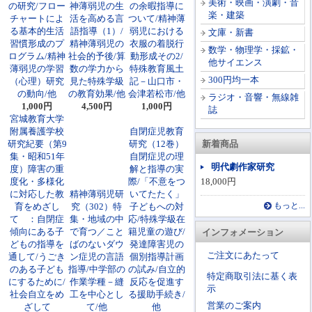
美術・映画・演劇・音
の研究/フロー
神薄弱児の生
の余暇指導に
楽・建築
チャートによ
活を高める言
ついて/精神薄
る基本的生活
語指導（1）/
弱児における
文庫・新書
習慣形成のプ
精神薄弱児の
衣服の着脱行
数学・物理学・採鉱・
ログラム/精神
社会的予後/算
動形成その2/
他サイエンス
薄弱児の学習
数の学力から
特殊教育風土
300円均一本
（心理）研究
見た特殊学級
記－山口市・
の動向/他
の教育効果/他
会津若松市/他
ラジオ・音響・無線雑
1,000円
4,500円
1,000円
誌
宮城教育大学
附属養護学校
自閉症児教育
研究紀要（第9
研究（12巻）
新着商品
集・昭和51年
自閉症児の理
明代劇作家研究
度）障害の重
解と指導の実
度化・多様化
際/「不意をつ
18,000円
に対応した教
精神薄弱児研
いてたたく」
育をめざし
究（302）特
子どもへの対
もっと...
て ：自閉症
集・地域の中
応/特殊学級在
傾向にある子
で育つ／こと
籍児童の遊び/
インフォメーション
どもの指導を
ばのないダウ
発達障害児の
ご注文にあたって
通して/うごき
ン症児の言語
個別指導計画
のある子ども
指導/中学部の
の試み/自立的
特定商取引法に基く表
にするために/
作業学種－縫
反応を促進す
示
社会自立をめ
工を中心とし
る援助手続き/
営業のご案内
ざして
て/他
他