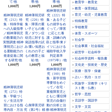
て/他
導/他
導/他
教育学・教育史
1,000円
1,000円
1,000円
教育・保育雑誌
精神薄弱児研
育児・幼児・児童教育
精神薄弱児研
精神薄弱児研
究（222）特
究（212）特
究（226）特
集・ある子ど
特殊教育
集・特殊学級
集・障害の重
もの就学をめ
学校教育
への入級指導
い子どもの教
ぐって／障害
／精神薄弱児
育／ダウン症
に応じた養
体育・スポーツ
の数量能力の
幼児に対する
護・訓練の内
社会学
実態調査/精神
発語指導の試
容と指導/東ド
社会事業・社会福祉
薄弱児におけ
み/重い知恵お
イツにおける
る運動能力の
くれのの子ど
補助学校入学
経営学・社会科学
発達促進に関
もの教育と福
判定基準
社会科学資料・報告書
する研究/他
祉/他
（1975年）/他
1,000円
1,000円
1,000円
文化史・技術史・歴史
精神薄弱児研
医療・医学・保健
究（160）特
占い・気功・ヨガ
集・新学習指
導要領をめぐ
民族学・宗教学（キリ
精神薄弱児研
って／在宅・
スト教・仏教）
究（272）特
重複障害児と
哲学・思想
集・学級づく
ともに/重症障
言語学・国語学
り／生活元学
害児の自傷行
習における指
心身障害児研
動の分析と治
文学・文芸
導内容・方法
究（第2号）精
療/精神薄弱児