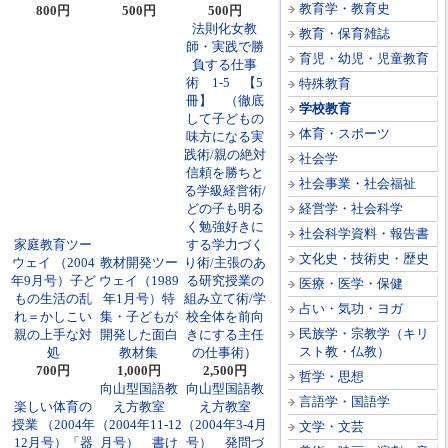
教育学・教育史
800円
500円
500円
法則化女教
教育・保育雑誌
師・実践で勝
育児・幼児・児童教育
負する仕事
術 1-5 【5
特殊教育
冊】 （徹底
学校教育
して子どもの
体育・スポーツ
味方になる実
践術/親の絶対
社会学
信頼を勝ちと
社会事業・社会福祉
る学級経営術/
どの子も明る
経営学・社会科学
く勉強好きに
社会科学資料・報告書
家庭教育ツー
する学力づく
文化史・技術史・歴史
ウェイ （2004
教材開発ツー
り術/主張のあ
年9月号）子ど
ウェイ（1989
る研究授業の
医療・医学・保健
もの生活の乱
年1月号）特
組み立て術/学
占い・気功・ヨガ
れ＝かしこい
集・子どもが
校全体を前向
民族学・宗教学（キリ
親の上手な対
開発した面白
きにする主任
スト教・仏教）
処
教材集
の仕事術）
700円
1,000円
2,500円
哲学・思想
向山型国語教
向山型国語教
言語学・国語学
楽しい体育の
え方教室
え方教室
授業 （2004年
（2004年11-12
（2004年3-4月
文学・文芸
12月号）「器
月号） 書け
号） 発問づ