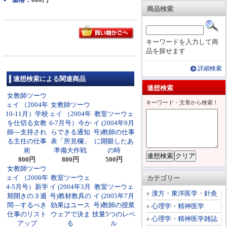
商品検索
キーワードを入力して商
品を探せます
詳細検索
連想検索による関連商品
連想検索
女教師ツーウ
キーワード・文章から検索！
ェイ （2004年
女教師ツーウ
10-11月）学校
ェイ （2004年
教室ツーウェ
を仕切る女教
6-7月号）今か
イ (2004年9月
師―支持され
らできる通知
号)教師の仕事
る主任の仕事
表「所見欄」
に開眼したあ
術
準備大作戦
の時
800円
800円
500円
女教師ツーウ
ェイ （2008年
教室ツーウェ
カテゴリー
4-5月号）新学
イ (2004年3月
教室ツーウェ
漢方・東洋医学・針灸
期開きの３週
号)教材教具の
イ (2005年7月
間―するべき
効果はユース
号)教師の授業
心理学・精神医学
仕事のリスト
ウェアで決ま
技量5つのレベ
心理学・精神医学雑誌
アップ
る
ル