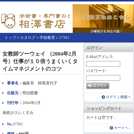
トップ
»
カタログ
»
学校教育
»
37501
【こ
アカウント情報
カートを見る
レジに進む
ログイン
こ
女教師ツーウェイ （2004年2月
か
E-Mailアドレス:
号）仕事が１０倍うまくいくタ
ら
本
イムマネジメントのコツ
パスワード:
文】
著者名：
編集長 師尾喜代子
出版元：
明治図書
ログイン画面へ
刊行年：
2004年2月
ショッピングカート
表紙少スレくすみ
カートは空です...
No.
37501
カートへ...
価格：
800円