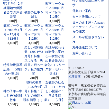
特定商取引法に基く表
年9月号）２学
教室ツーウェ
示
期開始の保護
イ 2000年1月
営業のご案内
者会での評価
教師の仕事を
号～12月号
説明
創る
【12冊】
カード決済について
600円
900円
3,800円
日本の古本屋・Amazon
教室ツーウェ
教室ツーウェ
教室ツーウェ
マーケットプレイスか
イ 2002年1月
イ 2003年1月
イ 2005年1月
らの注文
号～12月号
号～12月号
号～12月号
メールが配信されない
【12冊】
【12冊】
【12冊】
方
3,800円
3,800円
3,800円
楽しい理科授
介護が変われ
海外発送について
業 （2004年3
ば老後も変わ
お問い合わせ
月号）特集
る―女性が進
気になる「教
める介護の社
特殊学級指導
科書に残ペー
会化2（シリー
〒113-0022
記録 （教師
ジ」私の処方
ズ女・老い・
東京都文京区千駄木3-29-1
の仕事15）
箋
福祉3）
相澤書店
代表 相澤健次
2,000円
700円
700円
----------------------
理科の教育
女教師の社会
書籍商：東京都公安委員会
（1982年9月
科 （1：たの
許可 第305450506037号
神の子羊―中
号）特集：子
しい授業/2：
東京都古書籍商業協同組合
山月夫牧師説
どもの発達と
考える授
文京支部
教集
理科指導（1）
業） 【2冊】
1,500円
1,000円
8,500円