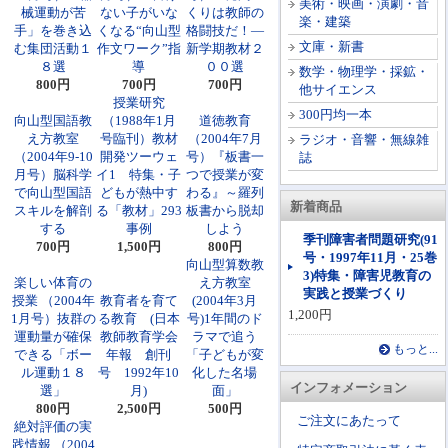
美術・映画・演劇・音
械運動が苦
ない子がいな
くりは教師の
楽・建築
手」を巻き込
くなる“向山型
格闘技だ！―
文庫・新書
む集団活動１
作文ワーク”指
新学期教材２
８選
導
００選
数学・物理学・採鉱・
800円
700円
700円
他サイエンス
授業研究
300円均一本
向山型国語教
（1988年1月
道徳教育
え方教室
号臨刊）教材
（2004年7月
ラジオ・音響・無線雑
（2004年9-10
開発ツーウェ
号）『板書一
誌
月号）脳科学
イ1 特集・子
つで授業が変
で向山型国語
どもが熱中す
わる』～羅列
新着商品
スキルを解剖
る「教材」293
板書から脱却
する
事例
しよう
季刊障害者問題研究(91
700円
1,500円
800円
号・1997年11月・25巻
向山型算数教
3)特集・障害児教育の
楽しい体育の
え方教室
実践と授業づくり
授業 （2004年
教育者を育て
(2004年3月
1,200円
1月号）抜群の
る教育 (日本
号)1年間のド
運動量が確保
教師教育学会
ラマで追う
もっと...
できる「ボー
年報 創刊
「子どもが変
ル運動１８
号 1992年10
化した名場
インフォメーション
選」
月)
面」
800円
2,500円
500円
ご注文にあたって
絶対評価の実
践情報 （2004