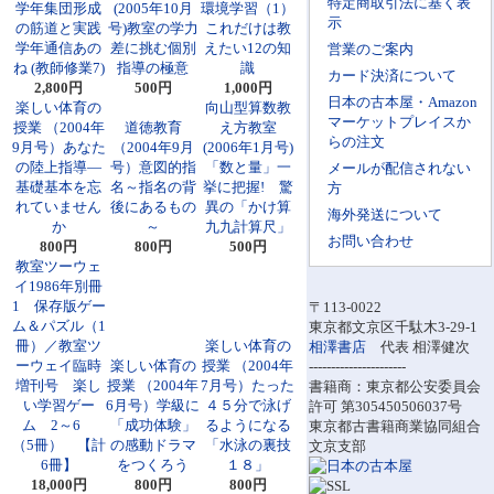
特定商取引法に基く表
学年集団形成
(2005年10月
環境学習（1）
示
の筋道と実践
号)教室の学力
これだけは教
学年通信あの
差に挑む個別
えたい12の知
営業のご案内
ね (教師修業7)
指導の極意
識
カード決済について
2,800円
500円
1,000円
日本の古本屋・Amazon
楽しい体育の
向山型算数教
マーケットプレイスか
授業 （2004年
道徳教育
え方教室
らの注文
9月号）あなた
（2004年9月
(2006年1月号)
の陸上指導―
号）意図的指
「数と量」一
メールが配信されない
基礎基本を忘
名～指名の背
挙に把握! 驚
方
れていません
後にあるもの
異の「かけ算
海外発送について
か
～
九九計算尺」
お問い合わせ
800円
800円
500円
教室ツーウェ
イ1986年別冊
1 保存版ゲー
〒113-0022
ム＆パズル（1
東京都文京区千駄木3-29-1
冊）／教室ツ
楽しい体育の
相澤書店
代表 相澤健次
ーウェイ臨時
楽しい体育の
授業 （2004年
----------------------
増刊号 楽し
授業 （2004年
7月号）たった
書籍商：東京都公安委員会
い学習ゲー
6月号）学級に
４５分で泳げ
許可 第305450506037号
ム 2～6
「成功体験」
るようになる
東京都古書籍商業協同組合
（5冊） 【計
の感動ドラマ
「水泳の裏技
文京支部
6冊】
をつくろう
１８」
18,000円
800円
800円