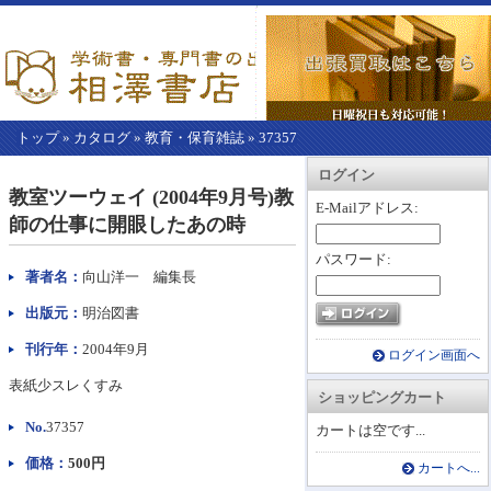
トップ
»
カタログ
»
教育・保育雑誌
»
37357
【こ
アカウント情報
カートを見る
レジに進む
ログイン
こ
教室ツーウェイ (2004年9月号)教
か
E-Mailアドレス:
師の仕事に開眼したあの時
ら
本
パスワード:
文】
著者名：
向山洋一 編集長
出版元：
明治図書
刊行年：
2004年9月
ログイン画面へ
表紙少スレくすみ
ショッピングカート
No.
37357
カートは空です...
価格：
500円
カートへ...