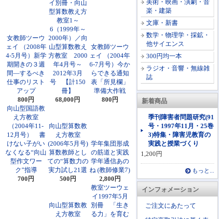
美術・映画・演劇・音
イ別冊・向山
楽・建築
型算数教え方
教室1～
文庫・新書
6（1999年～
数学・物理学・採鉱・
女教師ツーウ
2000年）／向
他サイエンス
ェイ （2008年
山型算数教え
女教師ツーウ
4-5月号）新学
方教室 2000
ェイ （2004年
300円均一本
期開きの３週
年4月号～
6-7月号）今か
ラジオ・音響・無線雑
間―するべき
2012年3月
らできる通知
誌
仕事のリスト
号 【計150
表「所見欄」
アップ
冊】
準備大作戦
800円
68,000円
800円
新着商品
向山型国語教
え方教室
季刊障害者問題研究(91
（2004年11-
向山型算数教
号・1997年11月・25巻
12月号） 書
え方教室
3)特集・障害児教育の
けない子がい
(2006年5月号)
学年集団形成
実践と授業づくり
なくなる“向山
算数教師とし
の筋道と実践
1,200円
型作文ワー
ての“算数力の
学年通信あの
ク”指導
実力試し21選
ね (教師修業7)
もっと...
700円
500円
2,800円
教室ツーウェ
インフォメーション
イ1997年5月
向山型算数教
別冊 「生き
ご注文にあたって
え方教室
る力」を育む