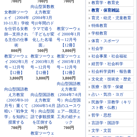
700円
700円
700円
教育学・教育史
向山型算数教
教育・保育雑誌
女教師ツーウ
え方教室
ェイ （2004年
(2004年3月
育児・幼児・児童教育
10-11月）学校
号)1年間のド
特殊教育
を仕切る女教
ラマで追う
教室ツーウェ
学校教育
師―支持され
「子どもが変
イ 2000年1月
る主任の仕事
化した名場
号～12月号
体育・スポーツ
術
面」
【12冊】
社会学
800円
500円
3,800円
教室ツーウェ
教室ツーウェ
教室ツーウェ
社会事業・社会福祉
イ 2002年1月
イ 2003年1月
イ 2005年1月
経営学・社会科学
号～12月号
号～12月号
号～12月号
社会科学資料・報告書
【12冊】
【12冊】
【12冊】
3,800円
3,800円
3,800円
文化史・技術史・歴史
向山型国語教
医療・医学・保健
向山型国語教
え方教室
占い・気功・ヨガ
え方教室
向山型国語教
（2004年7-8月
（2005年9-10
え方教室
号）向山型国
民族学・宗教学（キリ
月号）重くて
（2004年5-6月
語のユースウ
スト教・仏教）
暗い「戦争文
号）向山型国
ェア―我流と
哲学・思想
学」を知的に
語で参観授業
工夫の総チェ
授業する
を圧倒する
ック
言語学・国語学
700円
700円
700円
文学・文芸
教室ツーウェ