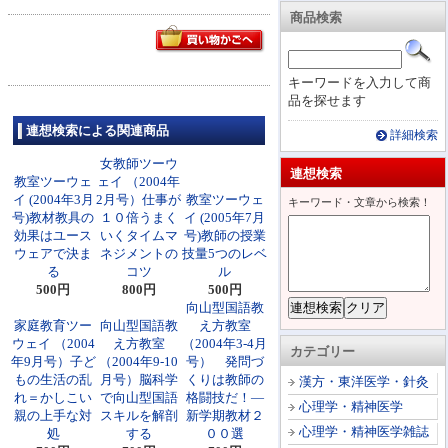
商品検索
キーワードを入力して商
品を探せます
連想検索による関連商品
詳細検索
女教師ツーウ
連想検索
教室ツーウェ
ェイ （2004年
イ (2004年3月
2月号）仕事が
教室ツーウェ
キーワード・文章から検索！
号)教材教具の
１０倍うまく
イ (2005年7月
効果はユース
いくタイムマ
号)教師の授業
ウェアで決ま
ネジメントの
技量5つのレベ
る
コツ
ル
500円
800円
500円
向山型国語教
家庭教育ツー
向山型国語教
え方教室
ウェイ （2004
え方教室
（2004年3-4月
カテゴリー
年9月号）子ど
（2004年9-10
号） 発問づ
もの生活の乱
月号）脳科学
くりは教師の
漢方・東洋医学・針灸
れ＝かしこい
で向山型国語
格闘技だ！―
心理学・精神医学
親の上手な対
スキルを解剖
新学期教材２
心理学・精神医学雑誌
処
する
００選