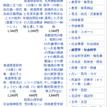
発達障害研究
九州神経精神
教育学・教育史
岐路に立つ自
（20巻3）特
医学（30巻1）
教育・保育雑誌
由主義―現代
集・発達障害
脱感作法と自
自由主義理論
と生涯支援/青
立性中和法を
育児・幼児・児童教育
とその批判
年期自閉症4例
適用した不安
特殊教育
（叢書フロネ
の入院治療経
神経症の一例/
学校教育
ーシス）
験を通して/他
他
1,500円
1,200円
1,500円
体育・スポーツ
高数研究(9巻
社会学
1 昭和19年
10月)數學の進
社会事業・社会福祉
むべき道/數學
経営学・社会科学
の理論の價値
社会科学資料・報告書
とその應用/函
數論とその應
文化史・技術史・歴史
発達障害研究
用/微積分學/常
医療・医学・保健
（18巻2）特
微分方程式解
占い・気功・ヨガ
集・遺伝子と
法の展望/逐次
発達障害/資
近似の原理/虫
民族学・宗教学（キリ
料・障害児の
シリーズ現代
干し/代數學と
スト教・仏教）
きょうだい達
の病（3）都市
幾何學/航空力
哲学・思想
2/他
の病
學入門/ほか
1,200円
600円
3,800円
言語学・国語学
犯罪心理学研
文学・文芸
社会精神医学
究(9巻2)ハン
特殊教育学研