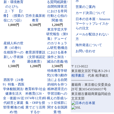
示
新・環境教育
る質問紙調査/
のとびら
自閉性障害児
営業のご案内
上・下 【2
における常同
カード決済について
冊】 （授業の
労作主義算術
行動と心拍の
日本の古本屋・Amazon
役にたつ話）
教育
関連/他
マーケットプレイスか
1,000円
6,500円
1,200円
らの注文
東京学芸大学
研究報告（第9
メールが配信されない
集）デューイ
方
産婦人科の世
のカリキュラ
海外発送について
界（45巻9）
ム研究/数概念
お問い合わせ
生殖医学への
教育原理要説
における基本
新しい手術操
（文部省認定
操作と加法・
作
通信教育）
減法の意義/他
1,500円
1,200円
2,500円
〒113-0022
特殊教育学研
東京都文京区千駄木3-29-1
究(32巻3)動作
相澤書店
代表 相澤健次
西医学（24巻
法による自閉
----------------------
9）特集・西医
的傾向を持つ
書籍商：東京都公安委員会
学体貌観測法/
教育科学/社会
精神遅滞児の
許可 第305450506037号
健康生活大
科教育(126・
学習活動への
東京都古書籍商業協同組合
全・後篇16/近
1974年12月)特
構えの形成/レ
文京支部
代経営と家庭
集・OHPを授
ット症候群に
管理/断食の戒
業でどう活用
関する全国調
め/他
するか
査/他