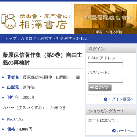
トップ
»
カタログ
»
経営学・社会科学
»
37192
【こ
アカウント情報
カートを見る
レジに進む
ログイン
こ
藤原保信著作集（第9巻）自由主
か
E-Mailアドレス:
義の再検討
ら
本
パスワード:
文】
著者名：
藤原保信/松園伸・山岡龍一 編
出版元：
新評論
刊行年：
2005年
ログイン画面へ
カバー（少スレくすみ）。月報つき
ショッピングカート
No.
37192
カートは空です...
価格：
4,000円
カートへ...