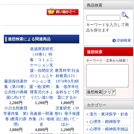
商品検索
キーワードを入力して商
品を探せます
連想検索による関連商品
詳細検索
発達障害研究
連想検索
（18巻1）特
集・コミュニ
キーワード・文章から検索！
ケーション支
援―自閉症児
教育科学/社会
のコミュニケ
科教育(123・
藤原保信著作
ーション支
1974年9月)特
集（第10巻）
援・他/資料・
集・低学年社
公共性の再構
障害児のきょ
会科をどう問
築に向けて
うだい達1/他
題にするか
2,200円
1,200円
1,000円
カテゴリー
小川太郎教育
児童研究（39
学著作集 第1
高倉新一郎著
巻9）母子保護
漢方・東洋医学・針灸
巻 (教育の原
作集（9）地域
法に就いて・
心理学・精神医学
理)
史
ほか
心理学・精神医学雑誌
1,800円
4,800円
1,200円