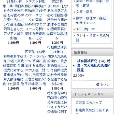
美術・映画・演劇・音
（8巻3）特
ドテスト解釈
究(27巻
楽・建築
集・第5回日本
仮説の再検討/
1)NDRAにおけ
社会精神医学
解法(非行)少年
る玩具選定方
文庫・新書
会/わが国の学
のケースワー
法の信頼性/養
数学・物理学・採鉱・
生寮生活にお
クの問題
護学校在籍が
他サイエンス
いて生活適応
1/MMPIプロフ
肢体不自由児
困難をきした
ィール分析に
の態度変容に
300円均一本
アジア人留学
関する基礎調
及ぼす効果/ほ
ラジオ・音響・無線雑
生/他
査-3/ほか
か
誌
1,200円
1,800円
1,200円
行動療法研究
西医学（33巻
（21巻2）
新着商品
特殊教育学研
9）テトラパシ
NDRAの系統
究(36巻5)実践
ー97/百歳に挑
的操作：最少
社会福祉研究（14）特
研究特集-自閉
戦する風雪の
制約環境にお
集・老人福祉の地域的
症児に対する
中の人生（対
いて自閉症児
課題
要求構文等の
談）/法蔵菩薩
の社会性発達
2,800円
対人的使用に
と世自在如来/
を促進する新
向けた指導/他
手相雑記10/他
技法/他
もっと...
1,200円
1,000円
1,800円
特殊教育学研
インフォメーション
究(36巻1)障害
児を同胞に持
ご注文にあたって
つきょうだい
特定商取引法に基く表
の適応に関す