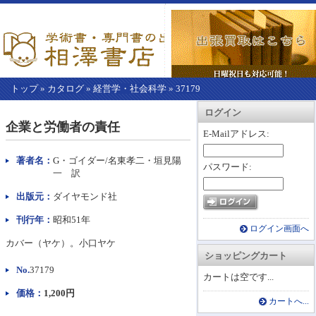
トップ
»
カタログ
»
経営学・社会科学
»
37179
【こ
アカウント情報
カートを見る
レジに進む
ログイン
こ
企業と労働者の責任
か
E-Mailアドレス:
ら
本
著者名：
G・ゴイダー/名東孝二・垣見陽
パスワード:
文】
一 訳
出版元：
ダイヤモンド社
刊行年：
昭和51年
ログイン画面へ
カバー（ヤケ）。小口ヤケ
ショッピングカート
No.
37179
カートは空です...
価格：
1,200円
カートへ...