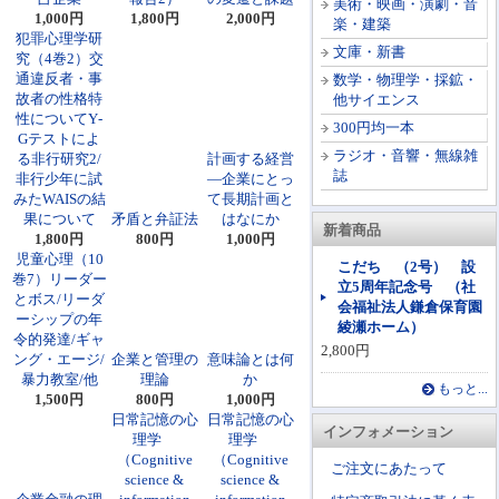
美術・映画・演劇・音
1,000円
1,800円
2,000円
楽・建築
犯罪心理学研
文庫・新書
究（4巻2）交
通違反者・事
数学・物理学・採鉱・
故者の性格特
他サイエンス
性についてY‐
300円均一本
Gテストによ
ラジオ・音響・無線雑
る非行研究2/
計画する経営
誌
非行少年に試
―企業にとっ
みたWAISの結
て長期計画と
果について
矛盾と弁証法
はなにか
新着商品
1,800円
800円
1,000円
児童心理（10
こだち （2号） 設
巻7）リーダー
立5周年記念号 （社
とボス/リーダ
会福祉法人鎌倉保育園
ーシップの年
綾瀬ホーム）
令的発達/ギャ
2,800円
ング・エージ/
企業と管理の
意味論とは何
暴力教室/他
理論
か
もっと...
1,500円
800円
1,000円
日常記憶の心
日常記憶の心
インフォメーション
理学
理学
（Cognitive
（Cognitive
ご注文にあたって
science &
science &