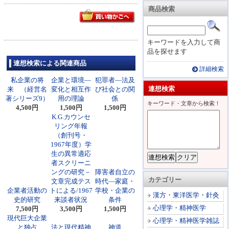
商品検索
キーワードを入力して商
品を探せます
連想検索による関連商品
詳細検索
私企業の将
企業と環境―
犯罪者―法及
連想検索
来 （経営名
変化と相互作
び社会との関
著シリーズ9）
用の理論
係
キーワード・文章から検索！
4,500円
1,500円
1,500円
K.G.カウンセ
リング年報
（創刊号・
1967年度）学
生の異常適応
者スクリーニ
ングの研究－
障害者自立の
カテゴリー
文章完成テス
時代―家庭・
企業者活動の
トによる/1967
学校・企業の
漢方・東洋医学・針灸
史的研究
来談者状況
条件
心理学・精神医学
7,500円
3,500円
1,500円
現代巨大企業
心理学・精神医学雑誌
と独占
法と現代精神
神道