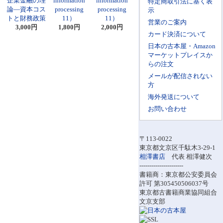
企業金融の理
information
information
特定商取引法に基く表
論―資本コス
processing
processing
示
トと財務政策
11）
11）
営業のご案内
3,000円
1,800円
2,000円
カード決済について
日本の古本屋・Amazon
マーケットプレイスか
らの注文
メールが配信されない
方
海外発送について
お問い合わせ
〒113-0022
東京都文京区千駄木3-29-1
相澤書店
代表 相澤健次
----------------------
書籍商：東京都公安委員会
許可 第305450506037号
東京都古書籍商業協同組合
文京支部