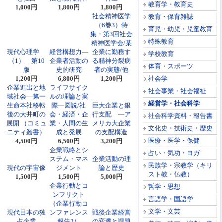
教育学・教育史
1,000円
1,800円
1,800円
社会精神医学
教育・保育雑誌
（6巻3）特
育児・幼児・児童教育
集・第3回社会
特殊教育
精神医学会/某
現代心理学
経営構想力―
企業に勤務す
学校教育
（1） 第10
企業者活動の
る精神分裂病
体育・スポーツ
版
史的研究
者の実態/他
1,200円
6,800円
1,200円
社会学
企業進出と地
ライフサイク
社会事業・社会福祉
域社会―第一
ルの理論と実
経営学・社会科学
生命本社移転
際―図説/社
巨大企業と銀
後の大井町の
会・経済・企
行支配 ―ア
社会科学資料・報告書
展開 （コミュ
業・人間の生
メリカ大企業
文化史・技術史・歴史
ニティ叢書）
成と発展
の支配構造
医療・医学・保健
4,500円
6,500円
3,200円
企業戦略とシ
占い・気功・ヨガ
ステム・マネ
企業活動の理
民族学・宗教学（キリ
現代の宇宙像
ジメント
論と歴史
スト教・仏教）
1,500円
1,500円
5,000円
企業行動とコ
哲学・思想
ンフリクト
言語学・国語学
（企業行動コ
文学・文芸
現代日本の独
ンファレンス
戦後企業経営
占企業
報告2）
の変遷と課題