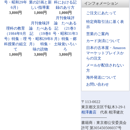
号・昭和29年
業の計画と新
科における記
インフォメーション
6月）
しい指導案
録のあり方
3,800円
1,000円
1,000円
ご注文にあたって
月刊食味評
特定商取引法に基く表
月刊食味評
論 たべある
示
理科の教育
論 たべある
記 （21巻3
（1984年9月
記 （19巻8
号・昭和31年3
営業のご案内
号）特集：理
号・昭和29年8
月）特集・郷
カード決済について
科授業の組立
月） 特集・
土味覚いろい
日本の古本屋・Amazon
て
味の読物
ろ
マーケットプレイスか
1,000円
3,800円
3,800円
らの注文
メールが配信されない
方
海外発送について
お問い合わせ
〒113-0022
東京都文京区千駄木3-29-1
相澤書店
代表 相澤健次
----------------------
書籍商：東京都公安委員会
許可 第305450506037号