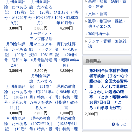
美術・映画・演劇・音
月刊食味評
月刊食味評
楽・建築
論 たべある
論 たべある
記 （19巻9
記 （20巻3
ひまわり（4巻
文庫・新書
号・昭和29年
号・昭和30年3
10号・昭和25
数学・物理学・採鉱・
9月）
月）
年10月号）
他サイエンス
3,800円
3,800円
4,200円
オーディオ・
300円均一本
アンプ部品活
ラジオ・音響・無線雑
月刊食味評
用マニュアル
月刊食味評
誌
論 たべある
81 （ラジオ
論 たべある
記 （20巻2
技術 1981年
記 （20巻4
号・昭和30年
10月号臨時増
号・昭和30年4
新着商品
2月）
刊）
月）
3,800円
3,500円
3,800円
第24回全日本精神薄弱
月刊食味評
者育成会 （手をつなぐ
論 たべある
親の会）全国大会資料
月刊食味評
記 （21巻4
理科の教育
集 ：人として尊厳に
論 たべある
号・昭和31年4
（1984年10月
ふさわしい処遇の確
記 （20巻11
月）特集・イ
号）特集：理
率 （とき：昭和50年
号・昭和30年
カモノを試み
科指導と教科
10月7日-8日 とこ
11月）
る人々
書
ろ：山形県山形市）
3,800円
3,800円
1,000円
2,000円
月刊食味評
理科の教育
理科の教育
論 たべある
（1972年10月
（1985年6月
もっと...
記 （19巻6
号）特集：授
号）特集：理