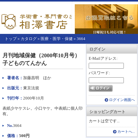
トップ
»
カタログ
»
医療・医学・保健
»
3664
【こ
アカウント情報
カートを見る
レジに進む
ログイン
こ
月刊地域保健（2000年10月号）
か
E-Mailアドレス:
子どものてんかん
ら
本
パスワード:
文】
著者名：
加藤昌明 ほか
出版元：
東京法規
刊行年：
2000年10月
ログイン画面へ
表紙少ヤケスレ。小口ヤケ。中表紙に個人印
ショッピングカート
有。
カートは空です...
No.
3664
カートへ...
価格：
500円