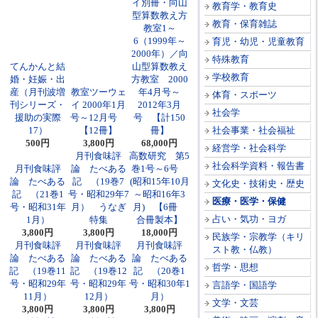
イ別冊・向山
教育学・教育史
型算数教え方
教育・保育雑誌
教室1～
6（1999年～
育児・幼児・児童教育
2000年）／向
特殊教育
てんかんと結
山型算数教え
学校教育
婚・妊娠・出
方教室 2000
産（月刊波増
教室ツーウェ
年4月号～
体育・スポーツ
刊シリーズ・
イ 2000年1月
2012年3月
社会学
援助の実際
号～12月号
号 【計150
17）
【12冊】
冊】
社会事業・社会福祉
500円
3,800円
68,000円
経営学・社会科学
月刊食味評
高数研究 第5
社会科学資料・報告書
月刊食味評
論 たべある
巻1号～6号
論 たべある
記 （19巻7
(昭和15年10月
文化史・技術史・歴史
記 （21巻1
号・昭和29年7
～昭和16年3
医療・医学・保健
号・昭和31年
月） うなぎ
月) 【6冊
占い・気功・ヨガ
1月）
特集
合冊製本】
3,800円
3,800円
18,000円
民族学・宗教学（キリ
月刊食味評
月刊食味評
月刊食味評
スト教・仏教）
論 たべある
論 たべある
論 たべある
哲学・思想
記 （19巻11
記 （19巻12
記 （20巻1
号・昭和29年
号・昭和29年
号・昭和30年1
言語学・国語学
11月）
12月）
月）
文学・文芸
3,800円
3,800円
3,800円