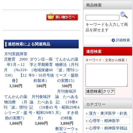
商品検索
キーワードを入力して商
品を探せます
詳細検索
連想検索による関連商品
連想検索
月刊実践障害
児教育 2000
ダウン症―医
てんかんの薬
キーワード・文章から検索！
年1月～12
学と早期療育
物療法（月刊
月 （No319-
（地域保健60
「波」増刊/シ
330） 【12
年9・10月号抜
リーズ・援助
冊】
粋製本）
の実際15）
3,500円
500円
500円
月刊食味評
てんかんの薬
月刊食味評
論 たべある
物治療 （月
論 たべある
記 （19巻4
カテゴリー
刊「波」増刊/
記 （19巻45
号・昭和29年4
シリーズ・援
号・昭和29年5
月） すき焼
漢方・東洋医学・針灸
助の実際7）
月）
の特集
心理学・精神医学
1,000円
3,800円
3,800円
心理学・精神医学雑誌
教室ツーウェ