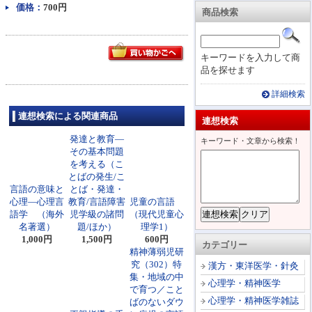
価格：
700円
商品検索
キーワードを入力して商
品を探せます
詳細検索
連想検索による関連商品
連想検索
発達と教育―
キーワード・文章から検索！
その基本問題
を考える（こ
とばの発生/こ
言語の意味と
とば・発達・
心理―心理言
教育/言語障害
児童の言語
語学 （海外
児学級の諸問
（現代児童心
名著選）
題/ほか）
理学1）
1,000円
1,500円
600円
カテゴリー
精神薄弱児研
究（302）特
漢方・東洋医学・針灸
集・地域の中
心理学・精神医学
で育つ／こと
心理学・精神医学雑誌
ばのないダウ