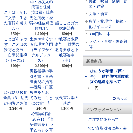
美術・映画・演劇・音
弱・虚弱児の
楽・建築
病理と保健
ことば・そし
（第2回）障害
文庫・新書
て文学 生き
児と病弱・虚
数学・物理学・採鉱・
た言語を考え
弱/神経皮膚症
話しことばの
他サイエンス
よう
候群/他
家庭治療
850円
1,000円
600円
300円均一本
ことばをふや
生きやすくす
中教審と教育
ラジオ・音響・無線雑
す―ことばの
る心理学入門
改革 ― 財界の
誌
獲得と発展
（ライフサイ
教育要求と中
（自閉児指導
クルブック
教審答申
シリーズ3）
ス）
（全）
新着商品
600円
2,800円
600円
両親指導の手
ひゅうが年報 （第7
引き書・言語
号） 精神薄弱重度重
障害児の指導
症の処遇を探って
―唇裂・口蓋
3,800円
現代幼児教育
裂児をとおし
全集（8）幼児
てみた こと
現代言語学の
もっと...
の指導と評価
ばの育て方
基礎
3,500円
500円
1,800円
インフォメーション
心理学評論
（20巻1）「言
ご注文にあたって
語障害をもつ
特定商取引法に基く表
子ども」を育