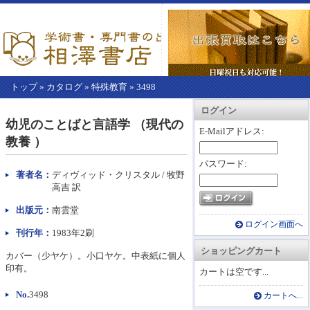
トップ
»
カタログ
»
特殊教育
»
3498
【こ
アカウント情報
カートを見る
レジに進む
ログイン
こ
幼児のことばと言語学 （現代の
か
E-Mailアドレス:
教養 ）
ら
本
パスワード:
文】
著者名：
ディヴィッド・クリスタル / 牧野
高吉 訳
出版元：
南雲堂
ログイン画面へ
刊行年：
1983年2刷
ショッピングカート
カバー（少ヤケ）。小口ヤケ。中表紙に個人
印有。
カートは空です...
No.
3498
カートへ...