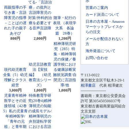
示
てる-「言語治
両親指導の手
療」の批判と
営業のご案内
引き書・言語
言語障害児の
カード決済について
障害児の指導
対策/外科的治
随筆・紀行の
日本の古本屋・Amazon
－ことばの遅
療を必要とす
表現 （表現学
マーケットプレイスか
れた子の親子
る音声言語障
大系 各論
らの注文
あそび
害
篇 28巻）
800円
2,000円
1,200円
メールが配信されない
精神薄弱児研
方
究（285）特
海外発送について
集・精神薄弱
お問い合わせ
児の保健／養
幼児言語教育
護学校におけ
現代幼児教育
法【実技
る健康診断実
全集（5）幼児
編】 （幼児
施状況調査/自
〒113-0022
理解とクラス
教育法シリー
閉児に言語指
東京都文京区千駄木3-29-1
経営
ズ）
導/他
相澤書店
代表 相澤健次
3,000円
1,000円
1,000円
----------------------
児童青年精神
特殊教育学研
書籍商：東京都公安委員会
医学とその近
究(20巻4)精神
許可 第305450506037号
接領域（42巻
薄弱児の知能
東京都古書籍商業協同組合
5）私の児童青
の成長モデル/
文京支部
年精神医学/
精神薄弱児の
「青年の元
弁別逆転学習
祖」と青年期
における言語