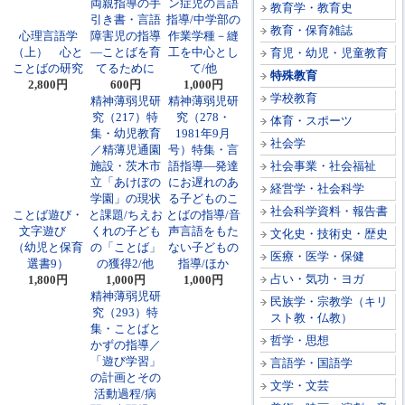
両親指導の手
ン症児の言語
教育学・教育史
引き書・言語
指導/中学部の
教育・保育雑誌
心理言語学
障害児の指導
作業学種－縫
（上） 心と
―ことばを育
工を中心とし
育児・幼児・児童教育
ことばの研究
てるために
て/他
特殊教育
2,800円
600円
1,000円
学校教育
精神薄弱児研
精神薄弱児研
究（217）特
究（278・
体育・スポーツ
集・幼児教育
1981年9月
社会学
／精薄児通園
号）特集・言
施設・茨木市
語指導―発達
社会事業・社会福祉
立「あけぼの
にお遅れのあ
経営学・社会科学
学園」の現状
る子どものこ
社会科学資料・報告書
ことば遊び・
と課題/ちえお
とばの指導/音
文字遊び
くれの子ども
声言語をもた
文化史・技術史・歴史
（幼児と保育
の「ことば」
ない子どもの
医療・医学・保健
選書9）
の獲得2/他
指導/ほか
占い・気功・ヨガ
1,800円
1,000円
1,000円
精神薄弱児研
民族学・宗教学（キリ
究（293）特
スト教・仏教）
集・ことばと
哲学・思想
かずの指導／
「遊び学習」
言語学・国語学
の計画とその
文学・文芸
活動過程/病