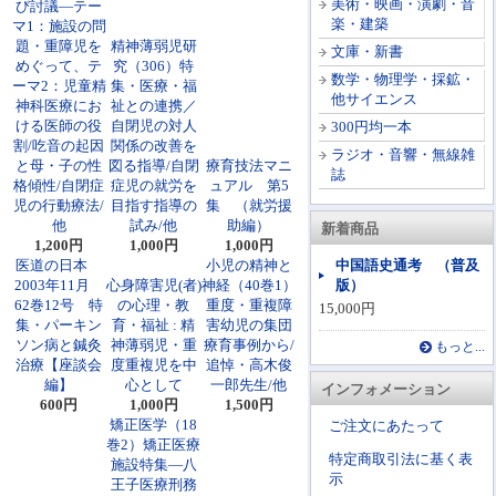
美術・映画・演劇・音
び討議―テー
楽・建築
マ1：施設の問
題・重障児を
精神薄弱児研
文庫・新書
めぐって、テ
究（306）特
数学・物理学・採鉱・
ーマ2：児童精
集・医療・福
他サイエンス
神科医療にお
祉との連携／
ける医師の役
自閉児の対人
300円均一本
割/吃音の起因
関係の改善を
ラジオ・音響・無線雑
と母・子の性
図る指導/自閉
療育技法マニ
誌
格傾性/自閉症
症児の就労を
ュアル 第5
児の行動療法/
目指す指導の
集 （就労援
他
試み/他
助編）
新着商品
1,200円
1,000円
1,000円
医道の日本
小児の精神と
中国語史通考 （普及
2003年11月
心身障害児(者)
神経（40巻1）
版）
62巻12号 特
の心理・教
重度・重複障
15,000円
集・パーキン
育・福祉 : 精
害幼児の集団
ソン病と鍼灸
神薄弱児・重
療育事例から/
もっと...
治療【座談会
度重複児を中
追悼・高木俊
編】
心として
一郎先生/他
インフォメーション
600円
1,000円
1,500円
矯正医学（18
ご注文にあたって
巻2）矯正医療
特定商取引法に基く表
施設特集―八
示
王子医療刑務