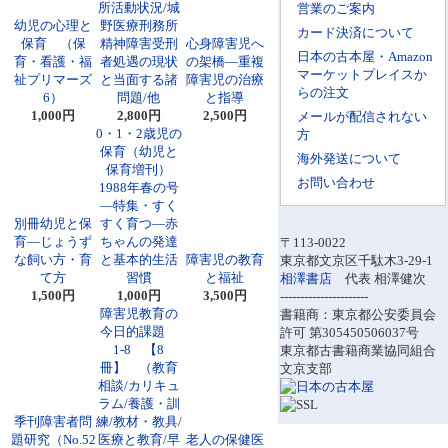
所活動状況/城
営業のご案内
幼児の心理と
野医療刑務所
カード決済について
保育 （保
精神障害受刑
心身障害児へ
日本の古本屋・Amazon
育・看護・福
者処遇の現状
の架橋―重複
マーケットプレイスか
祉プリマーズ
と当面する諸
障害児の治療
らの注文
6）
問題/他
と指導
1,000円
2,800円
2,500円
メールが配信されない
0・1・2歳児の
方
保育（幼児と
海外発送について
保育増刊）
お問い合わせ
1988年春の号
―特集・すく
別冊幼児と保
すく育つ―赤
育―じょうず
ちゃんの発達
〒113-0022
な飼い方・育
と基本的生活
障害児の教育
東京都文京区千駄木3-29-1
て方
習慣
と福祉
相澤書店
代表 相澤健次
1,500円
1,000円
3,500円
----------------------
障害児教育の
書籍商：東京都公安委員会
今日的課題
許可 第305450506037号
1-8 【8
東京都古書籍商業協同組合
冊】 （教育
文京支部
相談/カリキュ
ラム/養護・訓
季刊障害者問
練/教材・教具/
題研究（No.52
医療と教育/早
老人の保健医