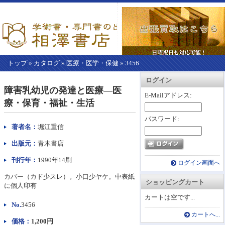
トップ
»
カタログ
»
医療・医学・保健
»
3456
【こ
アカウント情報
カートを見る
レジに進む
ログイン
こ
障害乳幼児の発達と医療―医
か
E-Mailアドレス:
療・保育・福祉・生活
ら
本
パスワード:
文】
著者名：
堀江重信
出版元：
青木書店
刊行年：
1990年14刷
ログイン画面へ
カバー（カド少スレ）。小口少ヤケ。中表紙
ショッピングカート
に個人印有
カートは空です...
No.
3456
カートへ...
価格：
1,200円