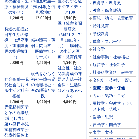
めの生活・医
の相互輔生―
豊かにする造
教育学・教育史
療・福祉制度
行動体制と信
形のアイディ
教育・保育雑誌
のすべて
号系活動
ア100
1,200円
12,000円
1,500円
育児・幼児・児童教育
季刊障害者問
特殊教育
発達の把握と
題研究
学校教育
日常生活の指
（Vol21-2 74
導 （講座重
精神障害・薄
号 1993年7
体育・スポーツ
度・重複障害
弱百問百答
月） 病弱児
社会学
児の指導技術
（医療福祉シ
の生活と医
3）
リーズ）
療・教育保障
社会事業・社会福祉
2,800円
4,500円
1,500円
経営学・社会科学
社会性・社会
社会科学資料・報告書
現代をひらく
認識育成の課
社会福祉―現
福祉―障害児
題と方法―社
文化史・技術史・歴史
代社会におけ
の地域福祉・
会科・生活科
医療・医学・保健
る生活と社会
その理論と実
はどうあるべ
占い・気功・ヨガ
福祉
践
きか
1,500円
1,000円
4,800円
民族学・宗教学（キリ
児童精神医学
スト教・仏教）
とその近接領
哲学・思想
域（15巻1）
第14回日本児
言語学・国語学
童精神医学会
文学・文芸
発表抄録およ