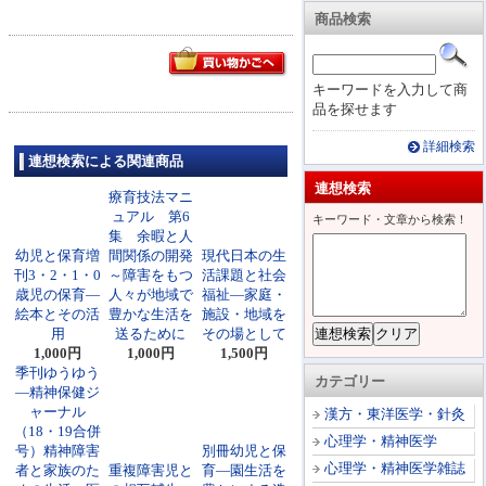
商品検索
キーワードを入力して商
品を探せます
詳細検索
連想検索による関連商品
連想検索
療育技法マニ
ュアル 第6
キーワード・文章から検索！
集 余暇と人
幼児と保育増
間関係の開発
現代日本の生
刊3・2・1・0
～障害をもつ
活課題と社会
歳児の保育―
人々が地域で
福祉―家庭・
絵本とその活
豊かな生活を
施設・地域を
用
送るために
その場として
1,000円
1,000円
1,500円
季刊ゆうゆう
カテゴリー
―精神保健ジ
ャーナル
漢方・東洋医学・針灸
（18・19合併
心理学・精神医学
号）精神障害
別冊幼児と保
心理学・精神医学雑誌
者と家族のた
重複障害児と
育―園生活を