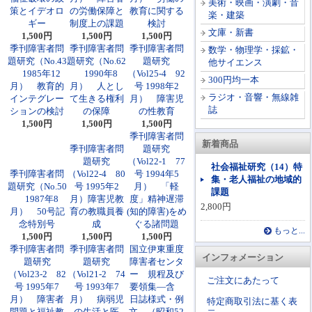
美術・映画・演劇・音
策とイデオロ
の労働保障と
教育に関する
楽・建築
ギー
制度上の課題
検討
文庫・新書
1,500円
1,500円
1,500円
季刊障害者問
季刊障害者問
季刊障害者問
数学・物理学・採鉱・
題研究（No.43
題研究（No.62
題研究
他サイエンス
1985年12
1990年8
（Vol25-4 92
300円均一本
月） 教育的
月） 人とし
号 1998年2
ラジオ・音響・無線雑
インテグレー
て生きる権利
月） 障害児
誌
ションの検討
の保障
の性教育
1,500円
1,500円
1,500円
季刊障害者問
新着商品
季刊障害者問
題研究
題研究
（Vol22-1 77
社会福祉研究（14）特
季刊障害者問
（Vol22-4 80
号 1994年5
集・老人福祉の地域的
題研究（No.50
号 1995年2
月） 「軽
課題
1987年8
月）障害児教
度」精神遅滞
2,800円
月） 50号記
育の教職員養
(知的障害)をめ
念特別号
成
ぐる諸問題
もっと...
1,500円
1,500円
1,500円
季刊障害者問
季刊障害者問
国立伊東重度
インフォメーション
題研究
題研究
障害者センタ
（Vol23-2 82
（Vol21-2 74
ー 規程及び
ご注文にあたって
号 1995年7
号 1993年7
要領集―含
月） 障害者
月） 病弱児
日誌様式・例
特定商取引法に基く表
問題と福祉教
の生活と医
文 （昭和52