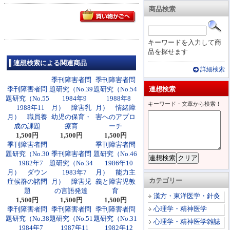
商品検索
キーワードを入力して商
品を探せます
連想検索による関連商品
詳細検索
季刊障害者問
季刊障害者問
季刊障害者問
題研究（No.39
題研究（No.54
連想検索
題研究（No.55
1984年9
1988年8
キーワード・文章から検索！
1988年11
月） 障害乳
月） 情緒障
月） 職員養
幼児の保育・
害へのアプロ
成の課題
療育
ーチ
1,500円
1,500円
1,500円
季刊障害者問
季刊障害者問
題研究（No.30
季刊障害者問
題研究（No.46
1982年7
題研究（No.34
1986年10
月） ダウン
1983年7
月） 能力主
カテゴリー
症候群の諸問
月） 障害児
義と障害児教
題
の言語発達
育
漢方・東洋医学・針灸
1,500円
1,500円
1,500円
心理学・精神医学
季刊障害者問
季刊障害者問
季刊障害者問
題研究（No.38
題研究（No.51
題研究（No.31
心理学・精神医学雑誌
1984年7
1987年11
1982年12