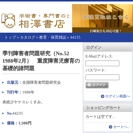
トップ
»
カタログ
»
教育・保育雑誌
»
44235
【こ
アカウント情報
カートを見る
レジに進む
ログイン
こ
季刊障害者問題研究（No.52
か
E-Mailアドレス:
1988年2月） 重度障害児療育の
ら
本
基礎的諸問題
パスワード:
文】
出版元：
全国障害者問題研究会
刊行年：
1988年
ログイン画面へ
表紙少ヤケスレくすみ。
ショッピングカート
No.
44235
カートは空です...
価格：
1,500円
カートへ...