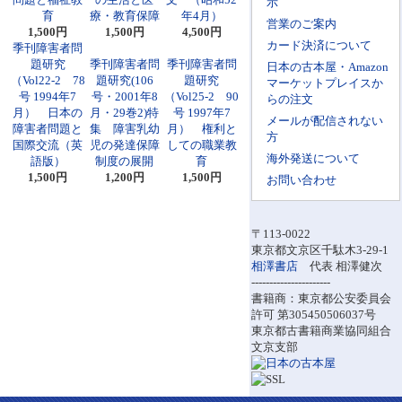
示
育
療・教育保障
年4月）
営業のご案内
1,500円
1,500円
4,500円
カード決済について
季刊障害者問
題研究
季刊障害者問
季刊障害者問
日本の古本屋・Amazon
（Vol22-2 78
題研究(106
題研究
マーケットプレイスか
号 1994年7
号・2001年8
（Vol25-2 90
らの注文
月） 日本の
月・29巻2)特
号 1997年7
メールが配信されない
障害者問題と
集 障害乳幼
月） 権利と
方
国際交流（英
児の発達保障
しての職業教
海外発送について
語版）
制度の展開
育
1,500円
1,200円
1,500円
お問い合わせ
〒113-0022
東京都文京区千駄木3-29-1
相澤書店
代表 相澤健次
----------------------
書籍商：東京都公安委員会
許可 第305450506037号
東京都古書籍商業協同組合
文京支部