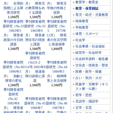
教育学・教育史
月） 生理的
月） 障害児
月） 障害児
指標による障
の教育権をめ
学校の性格と
教育・保育雑誌
害児研究
ぐる課題
役割
育児・幼児・児童教育
1,500円
1,500円
1,500円
特殊教育
季刊障害者問
季刊障害者問
季刊障害者問
題研究（No.33
題研究（No.35
題研究（No.
学校教育
1983年5
1983年9
5 1975年
体育・スポーツ
月） 障害者
月） 障害者
12月） 障害
政策の今日的
用住宅の現状
者の生活空間
社会学
課題
と課題
と発達保障
社会事業・社会福祉
1,500円
1,500円
1,800円
経営学・社会科学
季刊障害者問
題研究
社会科学資料・報告書
季刊障害者問
（Vol31-2
季刊障害者問
文化史・技術史・歴史
題研究（No.60
114号 2003年8
題研究（No.44
1990年3
月） 発達保
1986年3
医療・医学・保健
月） 加齢と
障の諸相と課
月） 精神障
占い・気功・ヨガ
障害の変化
題
害と生活保障
民族学・宗教学（キリ
1,500円
1,500円
1,500円
スト教・仏教）
季刊障害者問
題研究
哲学・思想
（No.42
季刊障害者問
季刊障害者問
言語学・国語学
1985年8
題研究（No.45
題研究（No.48
文学・文芸
月） 障害者
1986年7
1987年3
福祉破壊の政
月） 障害者
月） 労働の