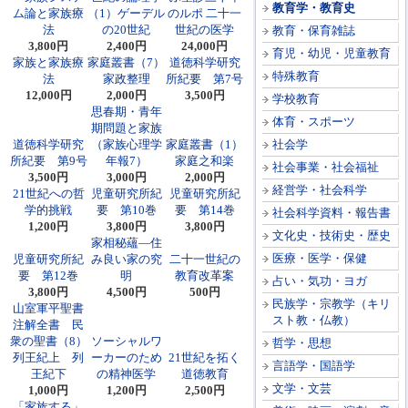
教育学・教育史
ム論と家族療
（1）ゲーデル
のルポ 二十一
法
の20世紀
世紀の医学
教育・保育雑誌
3,800円
2,400円
24,000円
育児・幼児・児童教育
家族と家族療
家庭叢書（7）
道徳科学研究
特殊教育
法
家政整理
所紀要 第7号
12,000円
2,000円
3,500円
学校教育
思春期・青年
体育・スポーツ
期問題と家族
道徳科学研究
（家族心理学
家庭叢書（1）
社会学
所紀要 第9号
年報7）
家庭之和楽
社会事業・社会福祉
3,500円
3,000円
2,000円
経営学・社会科学
21世紀への哲
児童研究所紀
児童研究所紀
学的挑戦
要 第10巻
要 第14巻
社会科学資料・報告書
1,200円
3,800円
3,800円
文化史・技術史・歴史
家相秘蘊―住
医療・医学・保健
児童研究所紀
み良い家の究
二十一世紀の
要 第12巻
明
教育改革案
占い・気功・ヨガ
3,800円
4,500円
500円
民族学・宗教学（キリ
山室軍平聖書
スト教・仏教）
注解全書 民
衆の聖書（8）
ソーシャルワ
哲学・思想
列王紀上 列
ーカーのため
21世紀を拓く
言語学・国語学
王紀下
の精神医学
道徳教育
文学・文芸
1,000円
1,200円
2,500円
「家族する」