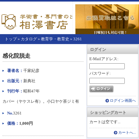
トップ
»
カタログ
»
教育学・教育史
»
3261
【こ
アカウント情報
カートを見る
レジに進む
ログイン
こ
感化院脱走
か
E-Mailアドレス:
ら
本
著者名：
千家紀彦
パスワード:
文】
出版元：
新典社
刊行年：
昭和47年
ログイン画面へ
カバー（ヤケスレ有）。小口ヤケ茶ジミ有
ショッピングカート
No.
3261
カートは空です...
価格：
1,000円
カートへ...