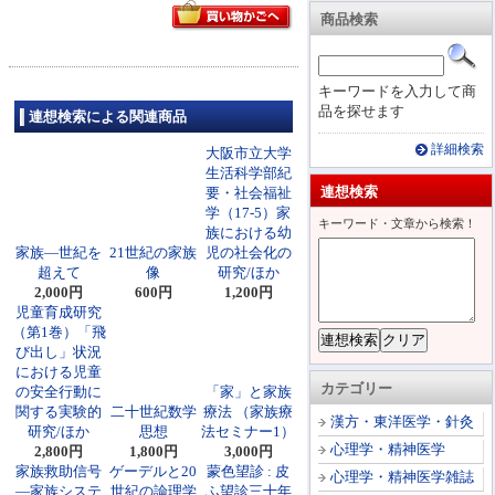
商品検索
キーワードを入力して商
品を探せます
連想検索による関連商品
詳細検索
大阪市立大学
生活科学部紀
連想検索
要・社会福祉
学（17-5）家
キーワード・文章から検索！
族における幼
家族―世紀を
21世紀の家族
児の社会化の
超えて
像
研究/ほか
2,000円
600円
1,200円
児童育成研究
（第1巻）「飛
び出し」状況
における児童
カテゴリー
の安全行動に
「家」と家族
関する実験的
二十世紀数学
療法 （家族療
漢方・東洋医学・針灸
研究/ほか
思想
法セミナー1）
心理学・精神医学
2,800円
1,800円
3,000円
家族救助信号
ゲーデルと20
蒙色望診 : 皮
心理学・精神医学雑誌
―家族システ
世紀の論理学
ふ望診三十年