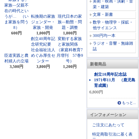
美術・映画・演劇・音
家族―父親不
楽・建築
在の時代とい
文庫・新書
うが… （い
転換期の家族
現代日本の家
ま家族を問う
ジェンダー・
族―動態・問
数学・物理学・採鉱・
8）
家族・開発
題・調整
他サイエンス
600円
1,000円
1,000円
300円均一本
創立40周年記
変動する家族
ラジオ・音響・無線雑
念研究紀要
と家族関係
誌
社会福祉法人
（家庭科教育7
臣道実践と農
めぐみ厚生セ
月増刊 57巻9
村婦人の立場
ンター
号）
新着商品
3,500円
3,800円
1,200円
創立10周年記念誌
1971年11月 （鹿児島
育成園）
6,800円
もっと...
インフォメーション
ご注文にあたって
特定商取引法に基く表