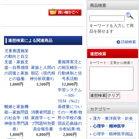
商品検索
キーワードを入力して商
品を探せます
連想検索による関連商品
詳細検索
児童養護施策
連想検索
の動向と自立
支援・家族支
重複障害児と
キーワード・文章から検索！
援―自尊感情
家族と人間の
の相互輔生―
の回復と家族
順応（現代精
行動体制と信
との協働
神分析双書9）
号系活動
1,000円
3,500円
12,000円
学習システム
―SIS-
TEM（No2）
離婚と家族機
基礎量につい
カテゴリー
能―家族問題
消費者問題と
ての一考察/牧
の社会学（精
家政学―ヒー
野小学校の集
漢方・東洋医学・針灸
神衛生専門講
ブ問題特別委
団反応曲線の
心理学・精神医学
座）
員会報告書
分析結果/他
心理学・精神医学雑誌
1,800円
6,800円
2,800円