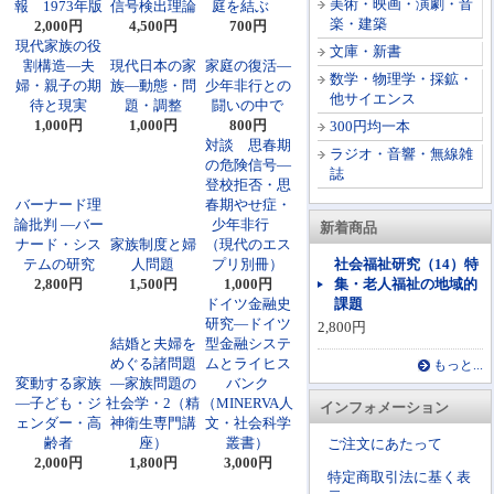
美術・映画・演劇・音
報 1973年版
信号検出理論
庭を結ぶ
楽・建築
2,000円
4,500円
700円
現代家族の役
文庫・新書
割構造―夫
現代日本の家
家庭の復活―
数学・物理学・採鉱・
婦・親子の期
族―動態・問
少年非行との
他サイエンス
待と現実
題・調整
闘いの中で
1,000円
1,000円
800円
300円均一本
対談 思春期
ラジオ・音響・無線雑
の危険信号―
誌
登校拒否・思
バーナード理
春期やせ症・
論批判 ―バー
少年非行
新着商品
ナード・シス
家族制度と婦
（現代のエス
テムの研究
人問題
プリ別冊）
社会福祉研究（14）特
2,800円
1,500円
1,000円
集・老人福祉の地域的
ドイツ金融史
課題
研究―ドイツ
2,800円
結婚と夫婦を
型金融システ
めぐる諸問題
ムとライヒス
もっと...
変動する家族
―家族問題の
バンク
―子ども・ジ
社会学・2（精
（MINERVA人
インフォメーション
ェンダー・高
神衛生専門講
文・社会科学
齢者
座）
叢書）
ご注文にあたって
2,000円
1,800円
3,000円
特定商取引法に基く表