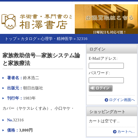
トップ
»
カタログ
»
心理学・精神医学
»
32316
【こ
アカウント情報
カートを見る
レジに進む
ログイン
こ
家族救助信号―家族システム論
か
E-Mailアドレス:
と家族療法
ら
本
パスワード:
文】
著者名：
鈴木浩二
出版元：
朝日出版社
刊行年：
1983年
ログイン画面へ
カバー（ヤケスレくすみ）。小口ヤケ・
ショッピングカート
No.
32316
カートは空です...
価格：
3,800円
カートへ...