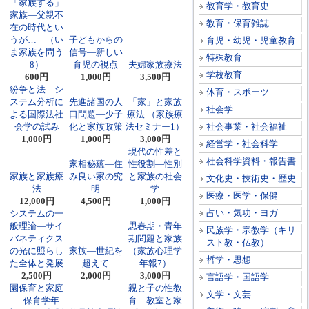
「家族する」
教育学・教育史
家族―父親不
教育・保育雑誌
在の時代とい
うが… （い
子どもからの
育児・幼児・児童教育
ま家族を問う
信号―新しい
特殊教育
8）
育児の視点
夫婦家族療法
学校教育
600円
1,000円
3,500円
紛争と法―シ
体育・スポーツ
ステム分析に
先進諸国の人
「家」と家族
社会学
よる国際法社
口問題―少子
療法 （家族療
会学の試み
化と家族政策
法セミナー1）
社会事業・社会福祉
1,000円
1,000円
3,000円
経営学・社会科学
現代の性差と
社会科学資料・報告書
家相秘蘊―住
性役割―性別
家族と家族療
み良い家の究
と家族の社会
文化史・技術史・歴史
法
明
学
医療・医学・保健
12,000円
4,500円
1,000円
占い・気功・ヨガ
システムの一
般理論―サイ
思春期・青年
民族学・宗教学（キリ
バネティクス
期問題と家族
スト教・仏教）
の光に照らし
家族―世紀を
（家族心理学
哲学・思想
た全体と発展
超えて
年報7）
2,500円
2,000円
3,000円
言語学・国語学
園保育と家庭
親と子の性教
文学・文芸
―保育学年
育―教室と家