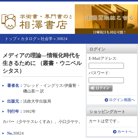
トップ
»
カタログ
»
社会学
»
30824
【こ
アカウント情報
カートを見る
レジに進む
ログイン
こ
メディアの理論―情報化時代を
か
E-Mailアドレス:
生きるために （叢書・ウニベル
ら
本
シタス）
パスワード:
文】
著者名：
フレッド・イングリス/伊藤誓・
磯山甚一 訳
ログイン画面へ
出版元：
法政大学出版局
刊行年：
1992年
ショッピングカート
カートは空です...
カバー（少ヤケスレくすみ）。小口少ヤケ。
カートへ...
No.
30824