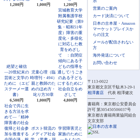
示
1,200円
1,000円
1,200円
営業のご案内
宮城教育大学
附属養護学校
カード決済について
研究紀要（第9
日本の古本屋・Amazon
集・昭和51年
マーケットプレイスか
度）障害の重
らの注文
度化・多様化
メールが配信されない
に対応した教
方
育をめざし
て ：自閉症
海外発送について
傾向にある子
お問い合わせ
絶望と確信
どもの指導を
―20世紀末の
児童心理（臨
通して/うごき
芸術と文学の
時増刊・494）
のある子ども
〒113-0022
ために （エピ
親と教師のた
にするために/
東京都文京区千駄木3-29-1
ステーメー選
めのほめ方・
社会自立をめ
相澤書店
代表 相澤健次
書）
叱り方30章
ざして
----------------------
6,500円
1,000円
4,800円
書籍商：東京都公安委員会
社会で共に生
許可 第305450506037号
きる方法を求
東京都古書籍商業協同組合
めて―「精神
文京支部
障害者の社会
復帰と社会参
ポスト韓流の
学習障害児と
加を推進する
メディア社会
家族のために
全国会議」報
学 （叢書・現
―みんなの