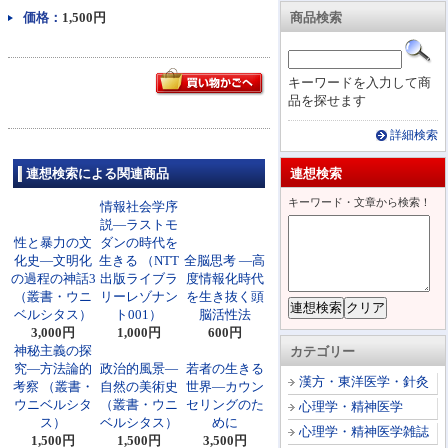
価格：
1,500円
商品検索
キーワードを入力して商
品を探せます
詳細検索
連想検索による関連商品
連想検索
キーワード・文章から検索！
情報社会学序
説―ラストモ
性と暴力の文
ダンの時代を
化史―文明化
生きる （NTT
全脳思考 ―高
の過程の神話3
出版ライブラ
度情報化時代
（叢書・ウニ
リーレゾナン
を生き抜く頭
ベルシタス）
ト001）
脳活性法
3,000円
1,000円
600円
神秘主義の探
カテゴリー
究―方法論的
政治的風景―
若者の生きる
漢方・東洋医学・針灸
考察 （叢書・
自然の美術史
世界―カウン
ウニベルシタ
（叢書・ウニ
セリングのた
心理学・精神医学
ス）
ベルシタス）
めに
心理学・精神医学雑誌
1,500円
1,500円
3,500円