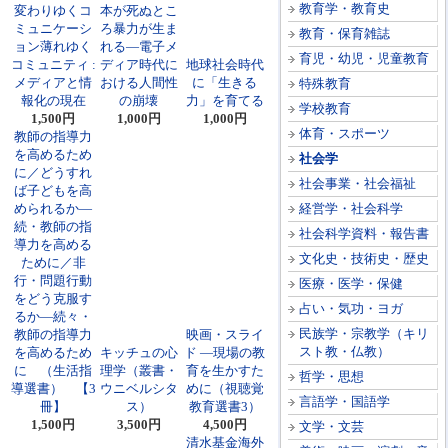
教育学・教育史
変わりゆくコ
本が死ぬとこ
ミュニケーシ
ろ暴力が生ま
教育・保育雑誌
ョン薄れゆく
れる―電子メ
育児・幼児・児童教育
コミュニティ :
ディア時代に
地球社会時代
メディアと情
おける人間性
に「生きる
特殊教育
報化の現在
の崩壊
力」を育てる
学校教育
1,500円
1,000円
1,000円
体育・スポーツ
教師の指導力
を高めるため
社会学
に／どうすれ
社会事業・社会福祉
ば子どもを高
められるか―
経営学・社会科学
続・教師の指
社会科学資料・報告書
導力を高める
文化史・技術史・歴史
ために／非
行・問題行動
医療・医学・保健
をどう克服す
占い・気功・ヨガ
るか―続々・
民族学・宗教学（キリ
教師の指導力
映画・スライ
スト教・仏教）
を高めるため
キッチュの心
ド ―現場の教
に （生活指
理学（叢書・
育を生かすた
哲学・思想
導選書） 【3
ウニベルシタ
めに（視聴覚
言語学・国語学
冊】
ス）
教育選書3）
1,500円
3,500円
4,500円
文学・文芸
清水基金海外