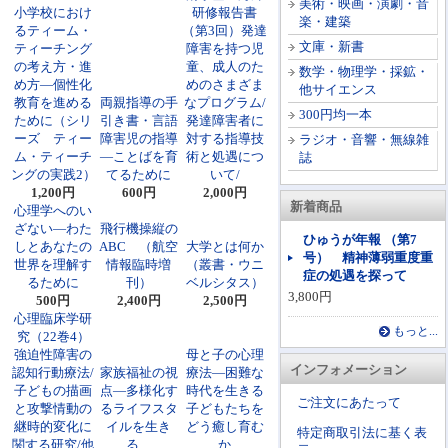
美術・映画・演劇・音
小学校におけ
研修報告書
楽・建築
るティーム・
（第3回）発達
文庫・新書
ティーチング
障害を持つ児
の考え方・進
童、成人のた
数学・物理学・採鉱・
め方―個性化
めのさまざま
他サイエンス
教育を進める
両親指導の手
なプログラム/
300円均一本
ために（シリ
引き書・言語
発達障害者に
ーズ ティー
障害児の指導
対する指導技
ラジオ・音響・無線雑
ム・ティーチ
―ことばを育
術と処遇につ
誌
ングの実践2）
てるために
いて/
1,200円
600円
2,000円
新着商品
心理学へのい
ざない―わた
飛行機操縦の
ひゅうが年報 （第7
しとあなたの
ABC （航空
大学とは何か
号） 精神薄弱重度重
世界を理解す
情報臨時増
（叢書・ウニ
症の処遇を探って
るために
刊）
ベルシタス）
3,800円
500円
2,400円
2,500円
心理臨床学研
もっと...
究（22巻4）
強迫性障害の
母と子の心理
インフォメーション
認知行動療法/
家族福祉の視
療法―困難な
子どもの描画
点―多様化す
時代を生きる
ご注文にあたって
と攻撃情動の
るライフスタ
子どもたちを
継時的変化に
イルを生き
どう癒し育む
特定商取引法に基く表
関する研究/他
る
か