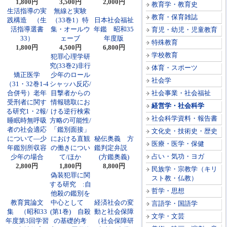
1,800円
3,500円
2,000円
教育学・教育史
生活指導の実
無線と実験
教育・保育雑誌
践構造 （生
（33巻1）特
日本社会福祉
活指導選書
集・オールウ
年鑑 昭和35
育児・幼児・児童教育
33）
ェーブ
年度版
特殊教育
1,800円
4,500円
6,800円
学校教育
犯罪心理学研
究(33巻2)非行
体育・スポーツ
矯正医学
少年のロール
社会学
（31・32巻1-4
シャッハ反応/
合併号）老年
目撃者からの
社会事業・社会福祉
受刑者に関す
情報聴取にお
経営学・社会科学
る研究1・2報/
ける逆行検索
社会科学資料・報告書
睡眠時無呼吸
方略の可能性/
者の社会適応
「鑑別面接」
文化史・技術史・歴史
について―少
における直観
秘伝奥義 方
医療・医学・保健
年鑑別所収容
の働きについ
鑑判定弁説
占い・気功・ヨガ
少年の場合
て/ほか
(方鑑奥義)
2,800円
1,800円
8,800円
民族学・宗教学（キリ
偽装犯罪に関
スト教・仏教）
する研究 :自
哲学・思想
他殺の鑑別を
教育賞論文
中心として
経済社会の変
言語学・国語学
集 （昭和33
(第1巻) 自殺
動と社会保障
文学・文芸
年度第3回学習
の基礎的考
（社会保障研