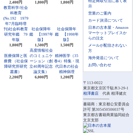
特定商取引法に基く表
2,400円
1,800円
1,800円
示
教育科学/社会
科教育
営業のご案内
(No.192 1979
カード決済について
年7月臨時増
日本の古本屋・Amazon
刊)社会科教育
社会保障年
社会保障年
マーケットプレイスか
研究年鑑 79
鑑 【1997年
鑑 【1998年
らの注文
年版
版】
版】
1,800円
1,500円
1,500円
メールが配信されない
高度情報社会
方
医療保障と医
のコミュニケ
精神医学（35
海外発送について
療費 （社会保
ーション（創
巻4）特集・現
お問い合わせ
障研究所研究
立40周年記念
代日本の社会
叢書）
論文集）
精神病理
2,200円
6,000円
1,200円
〒113-0022
東京都文京区千駄木3-29-1
相澤書店
代表 相澤健次
----------------------
書籍商：東京都公安委員会
許可 第305450506037号
東京都古書籍商業協同組合
文京支部