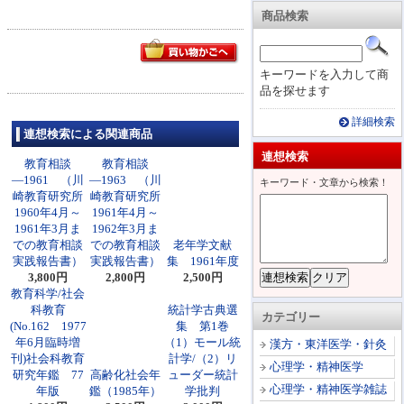
商品検索
キーワードを入力して商
品を探せます
詳細検索
連想検索による関連商品
連想検索
教育相談
教育相談
―1961 （川
―1963 （川
キーワード・文章から検索！
崎教育研究所
崎教育研究所
1960年4月～
1961年4月～
1961年3月ま
1962年3月ま
での教育相談
での教育相談
老年学文献
実践報告書）
実践報告書）
集 1961年度
3,800円
2,800円
2,500円
教育科学/社会
科教育
統計学古典選
カテゴリー
(No.162 1977
集 第1巻
年6月臨時増
（1）モール統
漢方・東洋医学・針灸
刊)社会科教育
計学/（2）リ
心理学・精神医学
研究年鑑 77
高齢化社会年
ューダー統計
心理学・精神医学雑誌
年版
鑑（1985年）
学批判