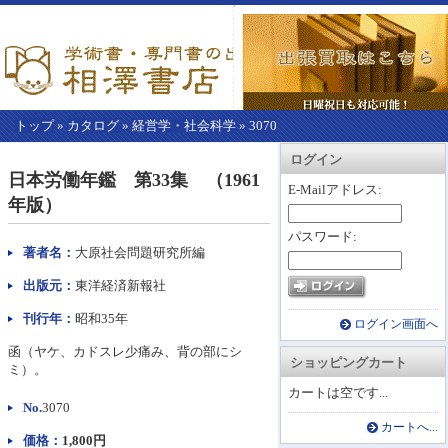
トップ
»
カタログ
»
経営学・社会科学
»
3070
【こ
アカウント情報
カートを見る
レジに進む
ログイン
こ
日本労働年鑑 第33集 （1961
か
E-Mailアドレス:
年版）
ら
本
パスワード:
文】
著者名：
大原社会問題研究所編
出版元：
東洋経済新報社
刊行年：
昭和35年
ログイン画面へ
函（ヤケ、カドスレ少痛み、背の部にシ
ショッピングカート
ミ）。
カートは空です...
No.
3070
カートへ...
価格：
1,800円