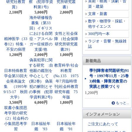
美術・映画・演劇・音
研究社教育
察 (犯罪学資
究所研究叢
楽・建築
賞）
料第1号)
書）
2,100円
5,000円
2,000円
文庫・新書
海外研修報告
数学・物理学・採鉱・
書集（第33
他サイエンス
回）イギリス
における自閉
女性と社会保
300円均一本
精神医学（33
症・アスペル
障 （社会保障
ラジオ・音響・無線雑
巻12）特集・
ガー症候群の
研究所研究叢
誌
不安の病理
支援/他
書29）
1,200円
2,000円
1,000円
偽装犯罪に関
新着商品
する研究 :自
教育科学/社会
日本特殊教育
他殺の鑑別を
科教育
季刊障害者問題研究(91
学会第33回大
中心として
(No.135 1975
号・1997年11月・25巻
会発表論文
(第2巻) 偽装
年7月臨時増
3)特集・障害児教育の
集 （1995年
犯の解剖とそ
刊)社会科教育
実践と授業づくり
9/15-17 秋田
の事例 (犯罪
研究年鑑 75
1,200円
大学）
学資料第2号)
年版
3,500円
6,000円
1,800円
もっと...
双書小集団思
考学習の研究
インフォメーション
（2）社会科の
小集団思考学
日本福祉年
日本福祉年
ご注文にあたって
習
鑑 ’93
鑑 ’91