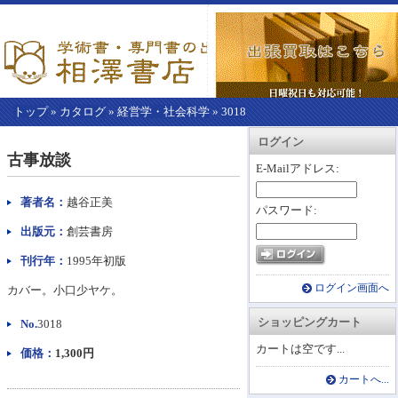
トップ
»
カタログ
»
経営学・社会科学
»
3018
【こ
アカウント情報
カートを見る
レジに進む
ログイン
こ
古事放談
か
E-Mailアドレス:
ら
本
著者名：
越谷正美
パスワード:
文】
出版元：
創芸書房
刊行年：
1995年初版
ログイン画面へ
カバー。小口少ヤケ。
ショッピングカート
No.
3018
カートは空です...
価格：
1,300円
カートへ...