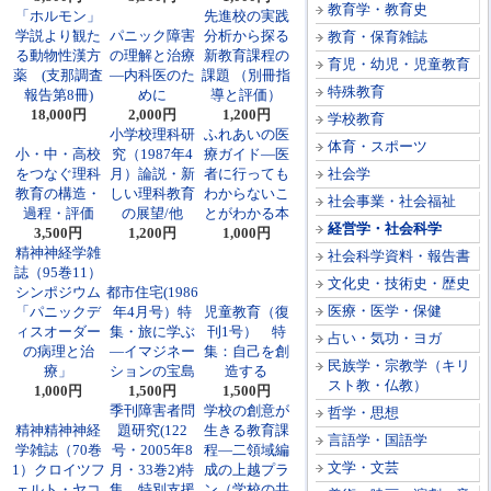
教育学・教育史
「ホルモン」
先進校の実践
学説より観た
パニック障害
分析から探る
教育・保育雑誌
る動物性漢方
の理解と治療
新教育課程の
育児・幼児・児童教育
薬 (支那調査
―内科医のた
課題 （別冊指
特殊教育
報告第8冊)
めに
導と評価）
18,000円
2,000円
1,200円
学校教育
小学校理科研
ふれあいの医
体育・スポーツ
小・中・高校
究（1987年4
療ガイド―医
をつなぐ理科
月）論説・新
者に行っても
社会学
教育の構造・
しい理科教育
わからないこ
社会事業・社会福祉
過程・評価
の展望/他
とがわかる本
経営学・社会科学
3,500円
1,200円
1,000円
精神神経学雑
社会科学資料・報告書
誌（95巻11）
文化史・技術史・歴史
シンポジウム
都市住宅(1986
医療・医学・保健
「パニックデ
年4月号）特
児童教育（復
ィスオーダー
集・旅に学ぶ
刊1号） 特
占い・気功・ヨガ
の病理と治
―イマジネー
集：自己を創
民族学・宗教学（キリ
療」
ションの宝島
造する
スト教・仏教）
1,000円
1,500円
1,500円
季刊障害者問
学校の創意が
哲学・思想
精神精神神経
題研究(122
生きる教育課
言語学・国語学
学雑誌（70巻
号・2005年8
程―二領域編
文学・文芸
1）クロイツフ
月・33巻2)特
成の上越プラ
ェルト・ヤコ
集 特別支援
ン（学校の共