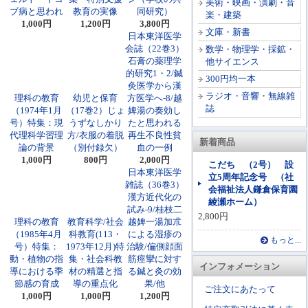
美術・映画・演劇・音
ブ病と思われ
教育の実像
同研究）
楽・建築
1,000円
1,200円
3,800円
文庫・新書
日本東洋医学
会誌（22巻3）
数学・物理学・採鉱・
石膏の薬理学
他サイエンス
的研究1・2/鍼
300円均一本
灸医学から漢
ラジオ・音響・無線雑
理科の教育
幼児と保育
方医学へ-8/越
誌
（1974年1月
（17巻2）じょ
婢湯の奏効し
号）特集：現
うずなしかり
たと思われる
代理科学習理
方/衣服の着脱
再生不良性貧
新着商品
論の背景
（別付録欠）
血の一例
1,000円
800円
2,000円
こだち （2号） 設
日本東洋医学
立5周年記念号 （社
雑誌（36巻3）
会福祉法人鎌倉保育園
漢方近代化の
綾瀬ホーム）
試み-9/桂枝二
2,800円
理科の教育
教育科学/社会
越婢一湯加朮
（1985年4月
科教育(113・
による湿疹の
もっと...
号）特集：
1973年12月)特
治験/偏側顔面
動・植物の指
集・社会科教
筋痙攣に対す
インフォメーション
導における季
材の精選と指
る鍼と灸の効
節感の育成
導の重点化
果/他
ご注文にあたって
1,000円
1,000円
1,200円