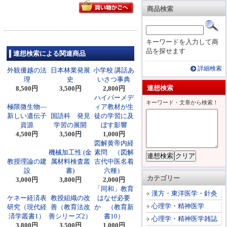
商品検索
キーワードを入力して商
品を探せます
連想検索による関連商品
詳細検索
外観優越の法
日本林業発展
小学校 講話あ
理
史
いさつ事典
連想検索
8,500円
3,500円
2,800円
ハイパーメデ
キーワード・文章から検索！
極限微生物―
ィア教材が生
新しい遺伝子
国語科 発見
徒の学習に及
資源
学習の展開
ぼす影響
4,500円
3,500円
1,000円
図解黄帝内経
機械加工性 (金
素問 （図解
教授理論の建
属材料検査叢
古代中医名着
設
書)
六種）
カテゴリー
3,000円
3,800円
2,000円
「同和」教育
漢方・東洋医学・針灸
ケネー経済表
教授組織の改
はなぜ必要
心理学・精神医学
研究（現代経
善（教育法改
か （教育新
済学叢書1）
善シリーズ2）
書10）
心理学・精神医学雑誌
3,800円
3,500円
1,000円